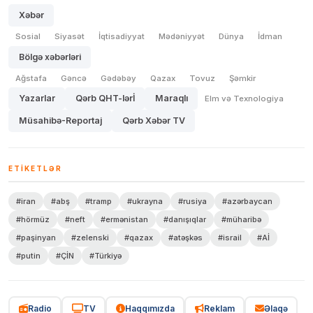
Xəbər
Sosial
Siyasət
İqtisadiyyat
Mədəniyyət
Dünya
İdman
Bölgə xəbərləri
Ağstafa
Gəncə
Gədəbəy
Qazax
Tovuz
Şəmkir
Yazarlar
Qərb QHT-lərİ
Maraqlı
Elm və Texnologiya
Müsahibə-Reportaj
Qərb Xəbər TV
ETIKETLƏR
#iran
#abş
#tramp
#ukrayna
#rusiya
#azərbaycan
#hörmüz
#neft
#ermənistan
#danışıqlar
#müharibə
#paşinyan
#zelenski
#qazax
#atəşkəs
#israil
#Aİ
#putin
#ÇİN
#Türkiyə
Radio
TV
Haqqımızda
Reklam
Əlaqə