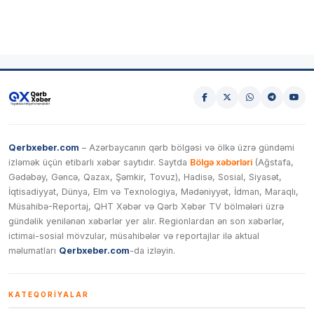
Qerbxeber.com
– Azərbaycanın qərb bölgəsi və ölkə üzrə gündəmi
izləmək üçün etibarlı xəbər saytıdır. Saytda
Bölgə xəbərləri
(Ağstafa,
Gədəbəy, Gəncə, Qazax, Şəmkir, Tovuz), Hadisə, Sosial, Siyasət,
İqtisadiyyat, Dünya, Elm və Texnologiya, Mədəniyyət, İdman, Maraqlı,
Müsahibə-Reportaj, QHT Xəbər və Qərb Xəbər TV bölmələri üzrə
gündəlik yenilənən xəbərlər yer alır. Regionlardan ən son xəbərlər,
ictimai-sosial mövzular, müsahibələr və reportajlar ilə aktual
məlumatları
Qerbxeber.com
-da izləyin.
KATEQORIYALAR