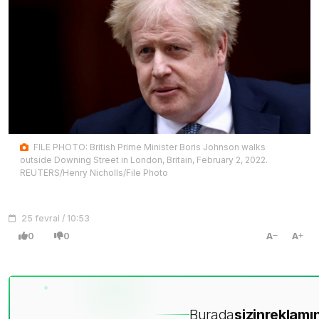
FILE PHOTO: British Prime Minister Boris Johnson walks
outside Downing Street in London, Britain, February 2, 2022.
REUTERS/Henry Nicholls/File Photo
25 fevral / 10:53
0
0
A
A
Burada
sizin
reklamın