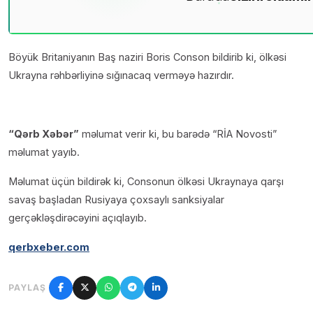
Böyük Britaniyanın Baş naziri Boris Conson bildirib ki, ölkəsi
Ukrayna rəhbərliyinə sığınacaq verməyə hazırdır.
“Qərb Xəbər”
məlumat verir ki, bu barədə “RİA Novosti”
məlumat yayıb.
Məlumat üçün bildirək ki, Consonun ölkəsi Ukraynaya qarşı
savaş başladan Rusiyaya çoxsaylı sanksiyalar
gerçəkləşdirəcəyini açıqlayıb.
qerbxeber.com
PAYLAŞ