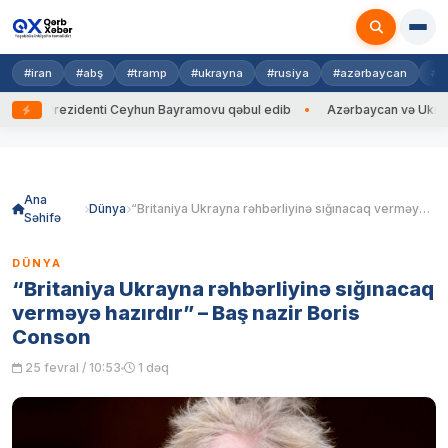
#iran
#abş
#tramp
#ukrayna
#rusiya
#azərbaycan
#h
yna Prezidenti Ceyhun Bayramovu qəbul edib
Azərbaycan və Ukrayna Xİ
Skip
to
content
Ana
Dünya
“Britaniya Ukrayna rəhbərliyinə sığınacaq verməyə hazırdır” – Baş nazir Boris Conson
Səhifə
DÜNYA
“Britaniya Ukrayna rəhbərliyinə sığınacaq
verməyə hazırdır” – Baş nazir Boris
Conson
25 fevral / 10:53
1 dəq