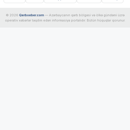
© 2026
Qerbxeber.com
— Azərbaycanın qərb bölgəsi və ölkə gündəmi üzrə
operativ xəbərlər təqdim edən informasiya portalıdır. Bütün hüquqlar qorunur.