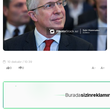
10 dekabr / 10:39
0
0
A
A
Burada
sizin
reklamın