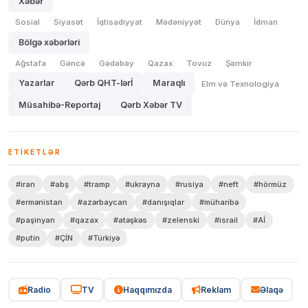
Xəbər
Sosial
Siyasət
İqtisadiyyat
Mədəniyyət
Dünya
İdman
Bölgə xəbərləri
Ağstafa
Gəncə
Gədəbəy
Qazax
Tovuz
Şəmkir
Yazarlar
Qərb QHT-lərİ
Maraqlı
Elm və Texnologiya
Müsahibə-Reportaj
Qərb Xəbər TV
ETIKETLƏR
#iran
#abş
#tramp
#ukrayna
#rusiya
#neft
#hörmüz
#ermənistan
#azərbaycan
#danışıqlar
#müharibə
#paşinyan
#qazax
#atəşkəs
#zelenski
#israil
#Aİ
#putin
#ÇİN
#Türkiyə
Radio
TV
Haqqımızda
Reklam
Əlaqə