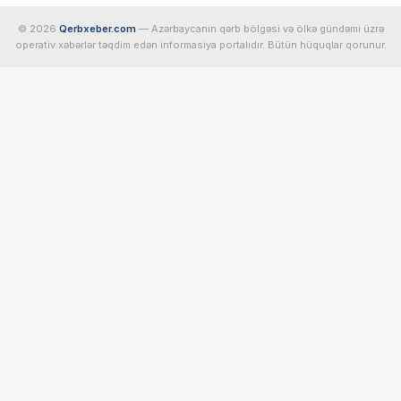
© 2026
Qerbxeber.com
— Azərbaycanın qərb bölgəsi və ölkə gündəmi üzrə
operativ xəbərlər təqdim edən informasiya portalıdır. Bütün hüquqlar qorunur.