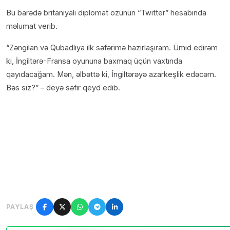
Bu barədə britaniyalı diplomat özünün “Twitter” hesabında
məlumat verib.
“Zəngilan və Qubadlıya ilk səfərimə hazırlaşıram. Ümid edirəm
ki, İngiltərə-Fransa oyununa baxmaq üçün vaxtında
qayıdacağam. Mən, əlbəttə ki, İngiltərəyə azarkeşlik edəcəm.
Bəs siz?” – deyə səfir qeyd edib.
PAYLAŞ