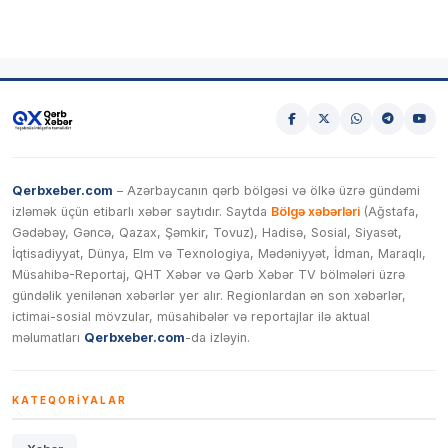
Qerbxeber.com
– Azərbaycanın qərb bölgəsi və ölkə üzrə gündəmi
izləmək üçün etibarlı xəbər saytıdır. Saytda
Bölgə xəbərləri
(Ağstafa,
Gədəbəy, Gəncə, Qazax, Şəmkir, Tovuz), Hadisə, Sosial, Siyasət,
İqtisadiyyat, Dünya, Elm və Texnologiya, Mədəniyyət, İdman, Maraqlı,
Müsahibə-Reportaj, QHT Xəbər və Qərb Xəbər TV bölmələri üzrə
gündəlik yenilənən xəbərlər yer alır. Regionlardan ən son xəbərlər,
ictimai-sosial mövzular, müsahibələr və reportajlar ilə aktual
məlumatları
Qerbxeber.com
-da izləyin.
KATEQORIYALAR