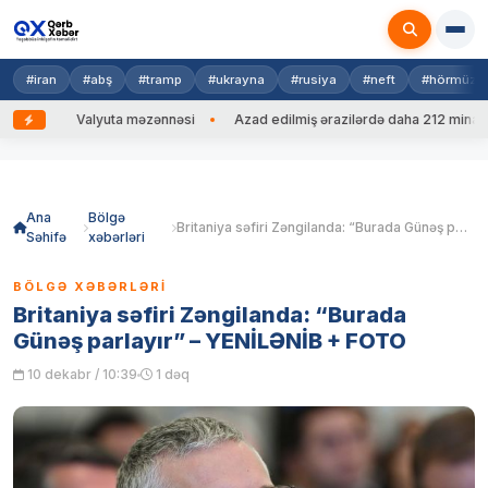
#iran
#abş
#tramp
#ukrayna
#rusiya
#neft
#hörmüz
b
Valyuta məzənnəsi
Azad edilmiş ərazilərdə daha 212 mina, 753 
Skip
to
content
Ana
Bölgə
Britaniya səfiri Zəngilanda: “Burada Günəş parlayır” – YENİLƏNİB + FOTO
Səhifə
xəbərləri
BÖLGƏ XƏBƏRLƏRI
Britaniya səfiri Zəngilanda: “Burada
Günəş parlayır” – YENİLƏNİB + FOTO
10 dekabr / 10:39
1 dəq