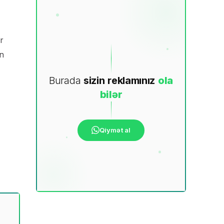
r
n
Burada
sizin
reklamınız
ola
bilər
Qiymət al