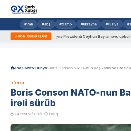
#iran
#abş
#tramp
#ukrayna
#rusiya
#
ydalar
Ukrayna Prezidenti Ceyhun Bayramovu qəbul edib
SON XƏBƏRLƏR
Skip
to
content
Ana Səhifə
Dünya
DÜNYA
Boris Conson NATO-nun Baş 
irəli sürüb
24 fevral / 09:51
1 dəq