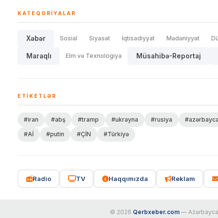
KATEQORIYALAR
Xəbər
Sosial
Siyasət
İqtisadiyyat
Mədəniyyət
D
Maraqlı
Elm və Texnologiya
Müsahibə-Reportaj
ETIKETLƏR
#iran
#abş
#tramp
#ukrayna
#rusiya
#azərbayc
#Aİ
#putin
#ÇİN
#Türkiyə
Radio
TV
Haqqımızda
Reklam
© 2026
Qerbxeber.com
— Azərbaycanı