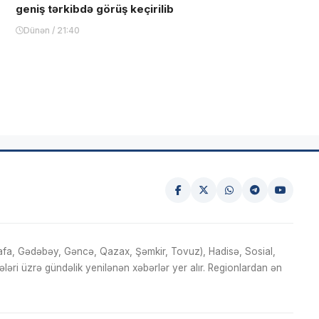
geniş tərkibdə görüş keçirilib
Dünən / 21:40
fa, Gədəbəy, Gəncə, Qazax, Şəmkir, Tovuz), Hadisə, Sosial,
ri üzrə gündəlik yenilənən xəbərlər yer alır. Regionlardan ən