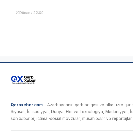
Dünən / 22:09
Qerbxeber.com
– Azərbaycanın qərb bölgəsi və ölkə üzrə gündə
Siyasət, İqtisadiyyat, Dünya, Elm və Texnologiya, Mədəniyyət, 
son xəbərlər, ictimai-sosial mövzular, müsahibələr və reportajlar 