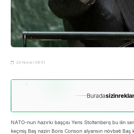
24 fevral / 09:51
Burada
sizin
rekla
NATO-nun hazırkı başçısı Yens Stoltenberq bu ilin sen
keçmiş Baş naziri Boris Conson alyansın növbəti Baş kat