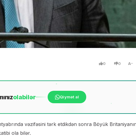
0
0
A
mınız
ola
bilər
Qiymət al
tyabrında vəzifəsini tərk etdikdən sonra Böyük Britaniyanı
ibi ola bilər.