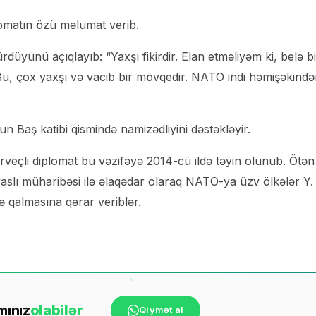
lomatın özü məlumat verib.
rdüyünü açıqlayıb: “Yaxşı fikirdir. Elan etməliyəm ki, belə bi
, çox yaxşı və vacib bir mövqedir. NATO indi həmişəkində
 Baş katibi qismində namizədliyini dəstəkləyir.
veçli diplomat bu vəzifəyə 2014-cü ildə təyin olunub. Ötən
aslı müharibəsi ilə əlaqədar olaraq NATO-ya üzv ölkələr Y.
ə qalmasına qərar veriblər.
mınız
ola
bilər
Qiymət al