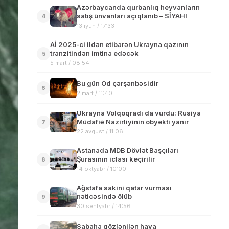
Azərbaycanda qurbanlıq heyvanların
satış ünvanları açıqlanıb – SİYAHI
4
13 iyun / 17:33
Aİ 2025-ci ildən etibarən Ukrayna qazının
tranzitindən imtina edəcək
5
5 mart / 08:54
Bu gün Od çərşənbəsidir
6
2 mart / 11:40
Ukrayna Volqoqradı da vurdu: Rusiya
Müdafiə Nazirliyinin obyekti yanır
7
22 avqust / 11:06
Astanada MDB Dövlət Başçıları
Şurasının iclası keçirilir
8
14 oktyabr / 10:00
Ağstafa sakini qatar vurması
nəticəsində ölüb
9
30 sentyabr / 14:56
Sabaha gözlənilən hava