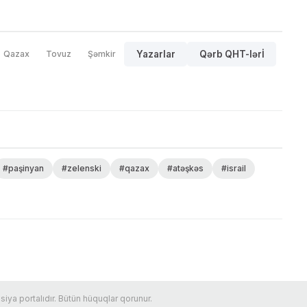
Qazax
Tovuz
Şəmkir
Yazarlar
Qərb QHT-lərİ
#paşinyan
#zelenski
#qazax
#atəşkəs
#israil
ya portalıdır. Bütün hüquqlar qorunur.