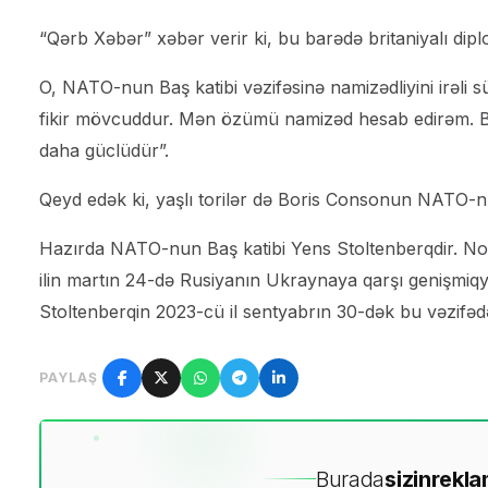
“Qərb Xəbər” xəbər verir ki, bu barədə britaniyalı dip
O, NATO-nun Baş katibi vəzifəsinə namizədliyini irəli sü
fikir mövcuddur. Mən özümü namizəd hesab edirəm. Bu
daha güclüdür”.
Qeyd edək ki, yaşlı torilər də Boris Consonun NATO-nun
Hazırda NATO-nun Baş katibi Yens Stoltenberqdir. Nor
ilin martın 24-də Rusiyanın Ukraynaya qarşı genişmiqy
Stoltenberqin 2023-cü il sentyabrın 30-dək bu vəzifəd
PAYLAŞ
Burada
sizin
rekla