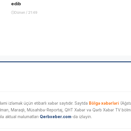
edib
Dünən / 21:49
mi izləmək üçün etibarlı xəbər saytıdır. Saytda
Bölgə xəbərləri
(Ağsta
İdman, Maraqlı, Müsahibə-Reportaj, QHT Xəbər və Qərb Xəbər TV bölmələ
ilə aktual məlumatları
Qerbxeber.com
-da izləyin.