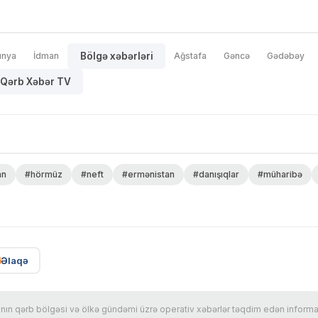
ünya
İdman
Bölgə xəbərləri
Ağstafa
Gəncə
Gədəbəy
Qərb Xəbər TV
an
#hörmüz
#neft
#ermənistan
#danışıqlar
#müharibə
Əlaqə
n qərb bölgəsi və ölkə gündəmi üzrə operativ xəbərlər təqdim edən informasi