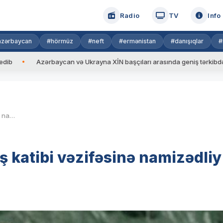
Radio
TV
Info
azərbaycan
#hörmüz
#neft
#ermənistan
#danışıqlar
#
Azərbaycan və Ukrayna XİN başçıları arasında geniş tərkibdə görüş keçiri
Boris Conson NATO-nun Baş katibi vəzifəsinə namizədliyini irəli sürüb
katibi vəzifəsinə namizədliy