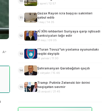
10
6 aprel / 12:57
Qazax Rayon icra başçısı sakinləri
qəbul edib
11
7 may / 14:35
Aİ XİN rəhbərləri Suriyaya qarşı iqtisadi
sanksiyaları ləğv edir
12
21 may / 09:05
“Turan Tovuz”un yoxlama oyunundakı
A
rəqibi dəyişib
13
16 yanvar / 11:30
Şahramanyan Qarabağdan qaçdı
14
4 oktyabr / 15:46
Tramp: Putinlə Zelenski bir-birini
həqiqətən sevmir
15
25 avqust / 21:45
n