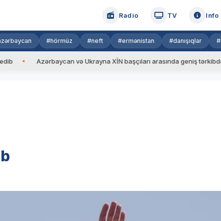
Radio
TV
Info
azərbaycan
#hörmüz
#neft
#ermənistan
#danışıqlar
#
Azərbaycan və Ukrayna XİN başçıları arasında geniş tərkibdə görüş
ib