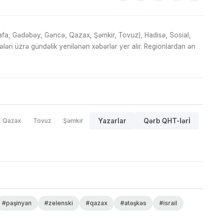
fa, Gədəbəy, Gəncə, Qazax, Şəmkir, Tovuz), Hadisə, Sosial,
ri üzrə gündəlik yenilənən xəbərlər yer alır. Regionlardan ən
Qazax
Tovuz
Şəmkir
Yazarlar
Qərb QHT-lərİ
#paşinyan
#zelenski
#qazax
#atəşkəs
#israil