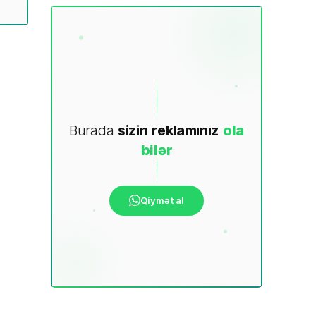
Burada
sizin
reklamınız
ola
bilər
Qiymət al