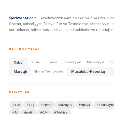
Qerbxeber.com
– Azərbaycanın qərb bölgəsi və ölkə üzrə gündə
Siyasət, İqtisadiyyat, Dünya, Elm və Texnologiya, Mədəniyyət, 
son xəbərlər, ictimai-sosial mövzular, müsahibələr və reportajlar 
KATEQORIYALAR
Xəbər
Sosial
Siyasət
İqtisadiyyat
Mədəniyyət
D
Maraqlı
Elm və Texnologiya
Müsahibə-Reportaj
ETIKETLƏR
#iran
#abş
#tramp
#ukrayna
#rusiya
#azərbayc
#Aİ
#putin
#ÇİN
#Türkiyə