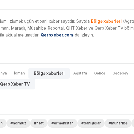
mi izləmək üçün etibarlı xəbər saytıdır. Saytda
Bölgə xəbərləri
(Ağsta
İdman, Maraqlı, Müsahibə-Reportaj, QHT Xəbər və Qərb Xəbər TV bölmələ
ilə aktual məlumatları
Qerbxeber.com
-da izləyin.
ünya
İdman
Bölgə xəbərləri
Ağstafa
Gəncə
Gədəbəy
Qərb Xəbər TV
an
#hörmüz
#neft
#ermənistan
#danışıqlar
#müharibə