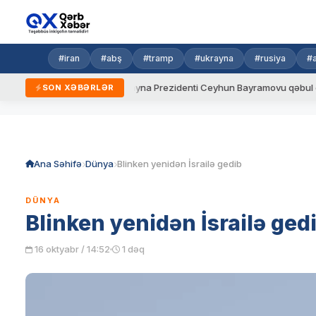
#iran
#abş
#tramp
#ukrayna
#rusiya
#
eni qaydalar
Ukrayna Prezidenti Ceyhun Bayramovu qəbul edib
SON XƏBƏRLƏR
Skip
to
content
Ana Səhifə
Dünya
Blinken yenidən İsrailə gedib
DÜNYA
Blinken yenidən İsrailə ged
16 oktyabr / 14:52
1 dəq