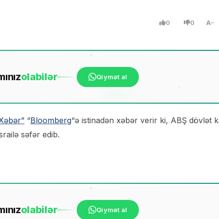
0
0
A
mınız
ola
bilər
Qiymət al
Xəbər”
“
Bloomberg
“ə istinadən xəbər verir ki, ABŞ dövlət k
railə səfər edib.
mınız
ola
bilər
Qiymət al