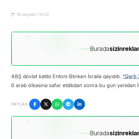
16 oktyabr / 14:52
Burada
sizin
rekla
ABŞ dövlət katibi Entoni Blinken İsrailə qayıdıb.
“Qərb 
6 ərəb ölkəsinə səfər etdikdən sonra bu gün yenidən İs
PAYLAŞ
Burada
sizin
rekla