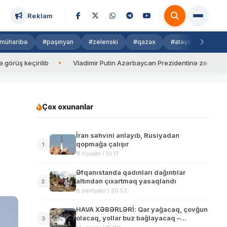
Reklam
müharibə
#paşinyan
#zelenski
#qazax
#atəşkəs
#isra
 keçirilib
Vladimir Putin Azərbaycan Prezidentinə zəng edib
Çox oxunanlar
İran səhvini anlayıb, Rusiyadan
qopmağa çalışır
1
11 noyabr / 10:17
Əfqanıstanda qadınları dağıntılar
altından çıxartmaq yasaqlandı
2
6 sentyabr / 20:53
HAVA XƏBƏRLƏRİ: Qar yağacaq, çovğun
olacaq, yollar buz bağlayacaq –
3
XƏBƏRDARLIQ