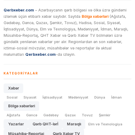
Qerbxeber.com
– Azərbaycanın qərb bölgəsi və ölkə üzrə gündəmi
izləmək üçün etibarlı xəbər saytıdır. Saytda
Bölgə xəbərləri
(Ağstafa,
Gədəbəy, Gəncə, Qazax, Şəmkir, Tovuz), Hadisə, Sosial, Siyasət,
İqtisadiyyat, Dünya, Elm və Texnologiya, Mədəniyyət, İdman, Maraqlı,
Müsahibə-Reportaj, QHT Xəbər və Qərb Xəbər TV bölmələri üzrə
gündəlik yenilənən xəbərlər yer alır. Regionlardan ən son xəbərlər,
ictimai-sosial mövzular, müsahibələr və reportajlar ilə aktual
məlumatları
Qerbxeber.com
-da izləyin.
KATEQORIYALAR
Xəbər
Sosial
Siyasət
İqtisadiyyat
Mədəniyyət
Dünya
İdman
Bölgə xəbərləri
Ağstafa
Gəncə
Gədəbəy
Qazax
Tovuz
Şəmkir
Yazarlar
Qərb QHT-lərİ
Maraqlı
Elm və Texnologiya
Müsahibə-Reportaj
Qərb Xəbər TV