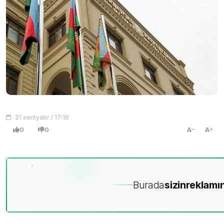
21 sentyabr / 17:19
0
0
A
A
Burada
sizin
reklamın