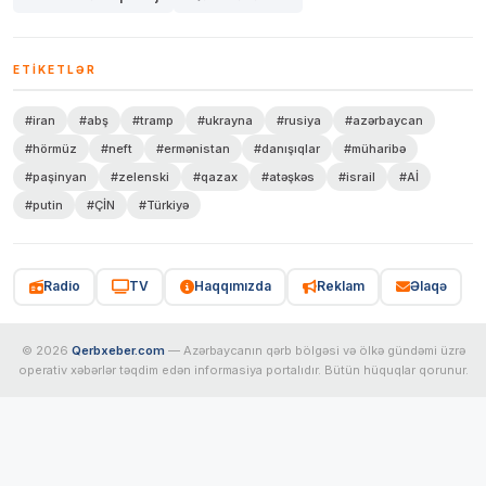
ETIKETLƏR
#iran
#abş
#tramp
#ukrayna
#rusiya
#azərbaycan
#hörmüz
#neft
#ermənistan
#danışıqlar
#müharibə
#paşinyan
#zelenski
#qazax
#atəşkəs
#israil
#Aİ
#putin
#ÇİN
#Türkiyə
Radio
TV
Haqqımızda
Reklam
Əlaqə
© 2026
Qerbxeber.com
— Azərbaycanın qərb bölgəsi və ölkə gündəmi üzrə
operativ xəbərlər təqdim edən informasiya portalıdır. Bütün hüquqlar qorunur.