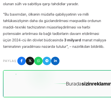
olunan sülh və sabitliyə qarşı təhdidlər yaradır.
“Bu baxımdan, ölkənin müdafiə qabiliyyətinin və milli
təhlükəsizliyinin daha da gücləndirilməsi məqsədilə ordunun
maddi-texniki təchizatının müasirləşdirilməsi və hərbi
potensialın artırılması ilə bağlı tədbirlərin davam etdirilməsi
üçün 2024-cü ilin dövlət büdcəsində
3 milyard
manat maliyyə
təminatının yaradılması nəzərdə tutulur”, – nazirlikdən bildirilib.
PAYLAŞ
Burada
sizin
reklamın