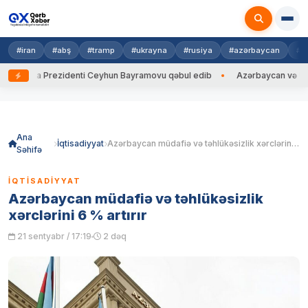
#iran
#abş
#tramp
#ukrayna
#rusiya
#azərbaycan
#h
rayna Prezidenti Ceyhun Bayramovu qəbul edib
Azərbaycan və Ukrayna 
Skip
to
content
Ana
İqtisadiyyat
Azərbaycan müdafiə və təhlükəsizlik xərclərini 6 % artırır
Səhifə
İQTISADIYYAT
Azərbaycan müdafiə və təhlükəsizlik
xərclərini 6 % artırır
21 sentyabr / 17:19
2 dəq