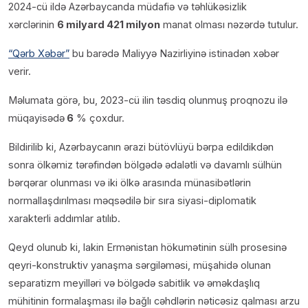
2024-cü ildə Azərbaycanda müdafiə və təhlükəsizlik
xərclərinin
6 milyard 421 milyon
manat olması nəzərdə tutulur.
“Qərb Xəbər”
bu barədə Maliyyə Nazirliyinə istinadən xəbər
verir.
Məlumata görə, bu, 2023-cü ilin təsdiq olunmuş proqnozu ilə
müqayisədə
6
% çoxdur.
Bildirilib ki, Azərbaycanın ərazi bütövlüyü bərpa edildikdən
sonra ölkəmiz tərəfindən bölgədə ədalətli və davamlı sülhün
bərqərar olunması və iki ölkə arasında münasibətlərin
normallaşdırılması məqsədilə bir sıra siyasi-diplomatik
xarakterli addımlar atılıb.
Qeyd olunub ki, lakin Ermənistan hökumətinin sülh prosesinə
qeyri-konstruktiv yanaşma sərgiləməsi, müşahidə olunan
separatizm meyilləri və bölgədə sabitlik və əməkdaşlıq
mühitinin formalaşması ilə bağlı cəhdlərin nəticəsiz qalması arzu