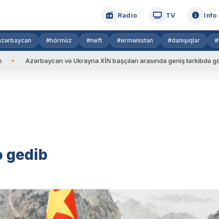
Radio
TV
Info
azərbaycan
#hörmüz
#neft
#ermənistan
#danışıqlar
#
Azərbaycan və Ukrayna XİN başçıları arasında geniş tərkibdə görüş keçir
ə gedib