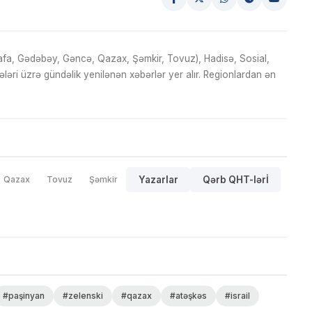
fa, Gədəbəy, Gəncə, Qazax, Şəmkir, Tovuz), Hadisə, Sosial,
ri üzrə gündəlik yenilənən xəbərlər yer alır. Regionlardan ən
Qazax
Tovuz
Şəmkir
Yazarlar
Qərb QHT-lərİ
#paşinyan
#zelenski
#qazax
#atəşkəs
#israil