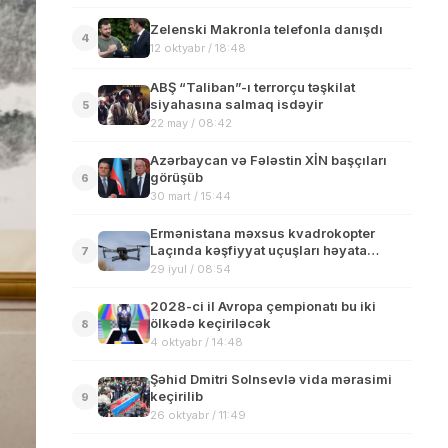
Zelenski Makronla telefonla danışdı
4
12 oktyabr / 18:48
ABŞ “Taliban”-ı terrorçu təşkilat
siyahasına salmaq isdəyir
5
22 may / 08:42
Azərbaycan və Fələstin XİN başçıları
görüşüb
6
30 mart / 15:44
Ermənistana məxsus kvadrokopter
Laçında kəşfiyyat uçuşları həyata
7
keçirməyə cəhd edib
29 iyul / 08:54
2028-ci il Avropa çempionatı bu iki
ölkədə keçiriləcək
8
4 oktyabr / 14:48
Şəhid Dmitri Solnsevlə vida mərasimi
keçirilib
9
26 oktyabr / 11:49