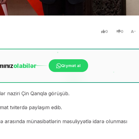
0
0
A
mınız
ola
bilər
Qiymət al
şlər naziri Çin Qanqla görüşüb.
mat tviterdə paylaşım edib.
kə arasında münasibətlərin məsuliyyətlə idarə olunması