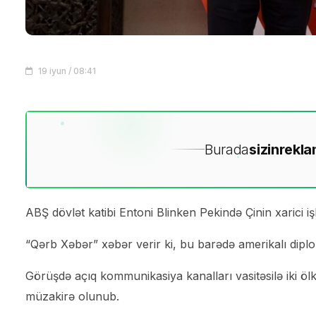
19 iyun / 08:41
Burada
sizin
rekla
ABŞ dövlət katibi Entoni Blinken Pekində Çinin xarici i
“Qərb Xəbər” xəbər verir ki, bu barədə amerikalı diplo
Görüşdə açıq kommunikasiya kanalları vasitəsilə iki öl
müzakirə olunub.