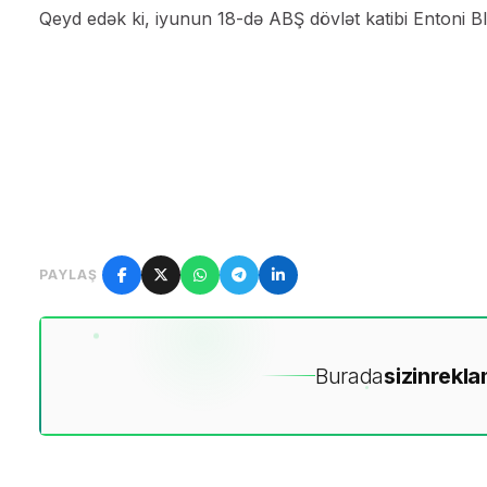
Qeyd edək ki, iyunun 18-də ABŞ dövlət katibi Entoni Bli
PAYLAŞ
Burada
sizin
rekla