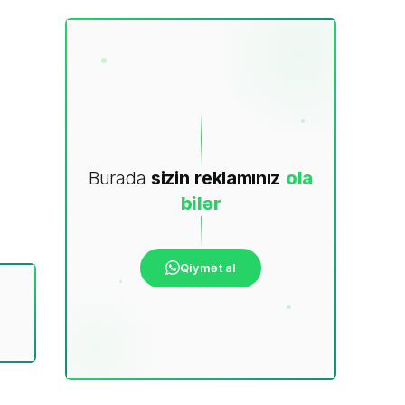
Burada
sizin
reklamınız
ola
bilər
Qiymət al