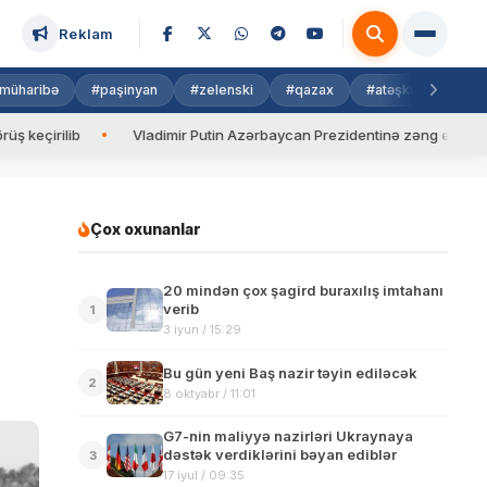
Reklam
müharibə
#paşinyan
#zelenski
#qazax
#atəşkəs
#isra
ilib
Vladimir Putin Azərbaycan Prezidentinə zəng edib
Va
Çox oxunanlar
20 mindən çox şagird buraxılış imtahanı
verib
1
3 iyun / 15:29
Bu gün yeni Baş nazir təyin ediləcək
2
8 oktyabr / 11:01
G7-nin maliyyə nazirləri Ukraynaya
dəstək verdiklərini bəyan ediblər
3
17 iyul / 09:35