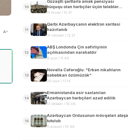
Güzəştli şərtlərlə əmək pensiyası
hüququ olan hərbçilər üçün tələblər
10
dəyişib
15 fevral / 15:31
Qərbi Azərbaycanın elektron xəritəsi
hazırlanıb
11
A
31 oktyabr / 12:21
ABŞ Londonda Çin səfirliyinin
açılmasından narahatdır
12
8 iyun / 11:46
Novella Cəfəroğlu: “Erkən nikahların
səbəbkarı özümüzük”
13
20 iyun / 17:14
Ermənistanda əsir saxlanılan
Azərbaycan hərbçiləri azad edilib
14
13 dekabr / 16:08
Azərbaycan Ordusunun mövqeləri atəşə
tutulub
15
11 avqust / 10:48