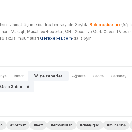
mi izləmək üçün etibarlı xəbər saytıdır. Saytda
Bölgə xəbərləri
(Ağsta
İdman, Maraqlı, Müsahibə-Reportaj, QHT Xəbər və Qərb Xəbər TV bölmələ
ilə aktual məlumatları
Qerbxeber.com
-da izləyin.
ünya
İdman
Bölgə xəbərləri
Ağstafa
Gəncə
Gədəbəy
Qərb Xəbər TV
an
#hörmüz
#neft
#ermənistan
#danışıqlar
#müharibə