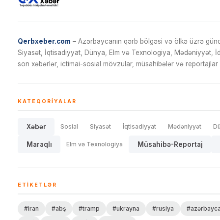
Qerbxeber.com
– Azərbaycanın qərb bölgəsi və ölkə üzrə gündə
Siyasət, İqtisadiyyat, Dünya, Elm və Texnologiya, Mədəniyyət, 
son xəbərlər, ictimai-sosial mövzular, müsahibələr və reportajlar 
KATEQORIYALAR
Xəbər
Sosial
Siyasət
İqtisadiyyat
Mədəniyyət
D
Maraqlı
Elm və Texnologiya
Müsahibə-Reportaj
ETIKETLƏR
#iran
#abş
#tramp
#ukrayna
#rusiya
#azərbayc