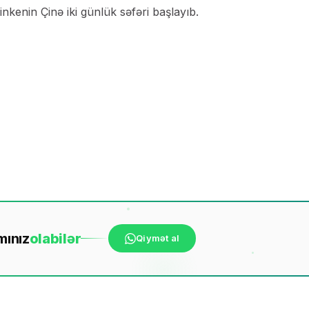
nkenin Çinə iki günlük səfəri başlayıb.
mınız
ola
bilər
Qiymət al