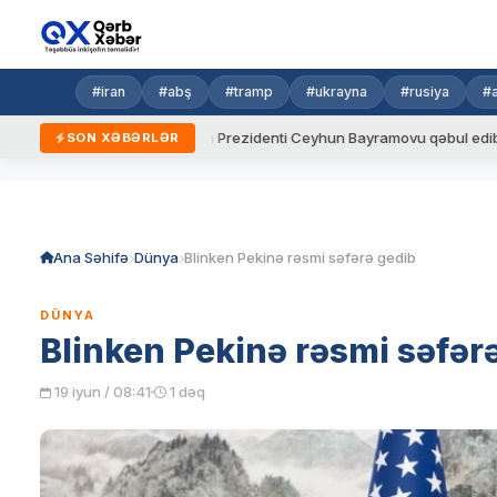
#iran
#abş
#tramp
#ukrayna
#rusiya
#
ydalar
Ukrayna Prezidenti Ceyhun Bayramovu qəbul edib
SON XƏBƏRLƏR
Skip
to
content
Ana Səhifə
Dünya
Blinken Pekinə rəsmi səfərə gedib
DÜNYA
Blinken Pekinə rəsmi səfər
19 iyun / 08:41
1 dəq