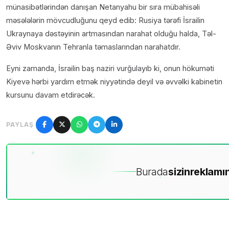
münasibətlərindən danışan Netanyahu bir sıra mübahisəli
məsələlərin mövcudluğunu qeyd edib: Rusiya tərəfi İsrailin
Ukraynaya dəstəyinin artmasından narahat olduğu halda, Təl-
Əviv Moskvanın Tehranla təmaslarından narahatdır.
Eyni zamanda, İsrailin baş naziri vurğulayıb ki, onun hökuməti
Kiyevə hərbi yardım etmək niyyətində deyil və əvvəlki kabinetin
kursunu davam etdirəcək.
PAYLAŞ
Burada
sizin
reklamın