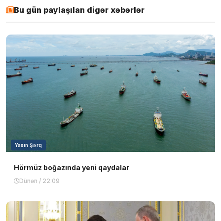
Bu gün paylaşılan digər xəbərlər
Yaxın Şərq
Hörmüz boğazında yeni qaydalar
Dünən / 22:09