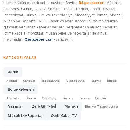
izləmək üçün etibarlı xəbər saytıdır. Saytda
Bölgə xəbərləri
(Ağstafa,
Gədəbəy, Gəncə, Qazax, Şəmkir, Tovuz), Hadisə, Sosial, Siyasət,
İqtisadiyyat, Dünya, Elm və Texnologiya, Mədəniyyət, İdman, Maraqlı,
Müsahibə-Reportaj, QHT Xəbər və Qərb Xəbər TV bölmələri üzrə
gündəlik yenilənən xəbərlər yer alır. Regionlardan ən son xəbərlər,
ictimai-sosial mövzular, müsahibələr və reportajlar ilə aktual
məlumatları
Qerbxeber.com
-da izləyin.
KATEQORIYALAR
Xəbər
Sosial
Siyasət
İqtisadiyyat
Mədəniyyət
Dünya
İdman
Bölgə xəbərləri
Ağstafa
Gəncə
Gədəbəy
Qazax
Tovuz
Şəmkir
Yazarlar
Qərb QHT-lərİ
Maraqlı
Elm və Texnologiya
Müsahibə-Reportaj
Qərb Xəbər TV