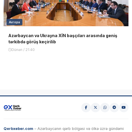
Avropa
Azərbaycan və Ukrayna XİN başçıları arasında geniş
tərkibdə görüş keçirilib
Dünən / 21:40
Qerbxeber.com
– Azərbaycanın qərb bölgəsi və ölkə üzrə gündəmi