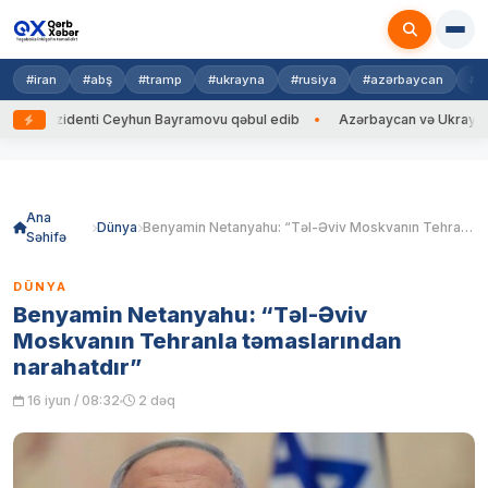
#iran
#abş
#tramp
#ukrayna
#rusiya
#azərbaycan
#h
ezidenti Ceyhun Bayramovu qəbul edib
Azərbaycan və Ukrayna XİN başçı
Skip
to
content
Ana
Dünya
Benyamin Netanyahu: “Təl-Əviv Moskvanın Tehranla təmaslarından narahatdır”
Səhifə
DÜNYA
Benyamin Netanyahu: “Təl-Əviv
Moskvanın Tehranla təmaslarından
narahatdır”
16 iyun / 08:32
2 dəq