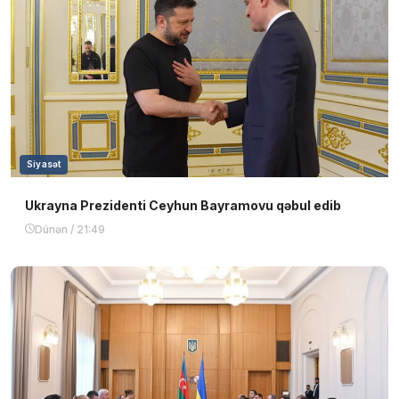
Siyasət
Ukrayna Prezidenti Ceyhun Bayramovu qəbul edib
Dünən / 21:49