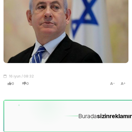
16 iyun / 08:32
0
0
A
A
Burada
sizin
reklamın