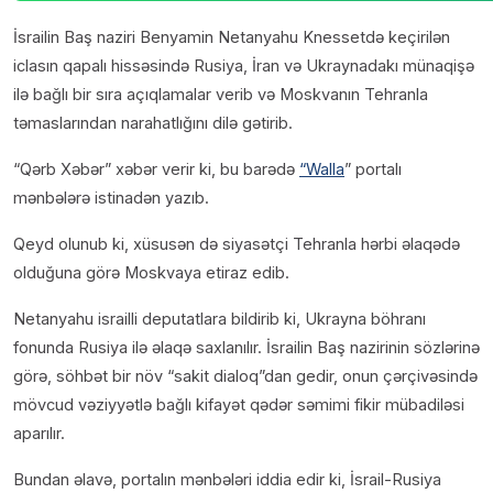
İsrailin Baş naziri Benyamin Netanyahu Knessetdə keçirilən
iclasın qapalı hissəsində Rusiya, İran və Ukraynadakı münaqişə
ilə bağlı bir sıra açıqlamalar verib və Moskvanın Tehranla
təmaslarından narahatlığını dilə gətirib.
“Qərb Xəbər” xəbər verir ki, bu barədə
“Walla
” portalı
mənbələrə istinadən yazıb.
Qeyd olunub ki, xüsusən də siyasətçi Tehranla hərbi əlaqədə
olduğuna görə Moskvaya etiraz edib.
Netanyahu israilli deputatlara bildirib ki, Ukrayna böhranı
fonunda Rusiya ilə əlaqə saxlanılır. İsrailin Baş nazirinin sözlərinə
görə, söhbət bir növ “sakit dialoq”dan gedir, onun çərçivəsində
mövcud vəziyyətlə bağlı kifayət qədər səmimi fikir mübadiləsi
aparılır.
Bundan əlavə, portalın mənbələri iddia edir ki, İsrail-Rusiya