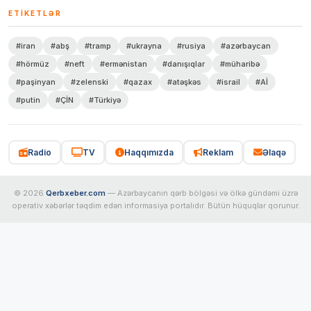
ETIKETLƏR
#iran
#abş
#tramp
#ukrayna
#rusiya
#azərbaycan
#hörmüz
#neft
#ermənistan
#danışıqlar
#müharibə
#paşinyan
#zelenski
#qazax
#atəşkəs
#israil
#Aİ
#putin
#ÇİN
#Türkiyə
Radio
TV
Haqqımızda
Reklam
Əlaqə
© 2026
Qerbxeber.com
— Azərbaycanın qərb bölgəsi və ölkə gündəmi üzrə
operativ xəbərlər təqdim edən informasiya portalıdır. Bütün hüquqlar qorunur.