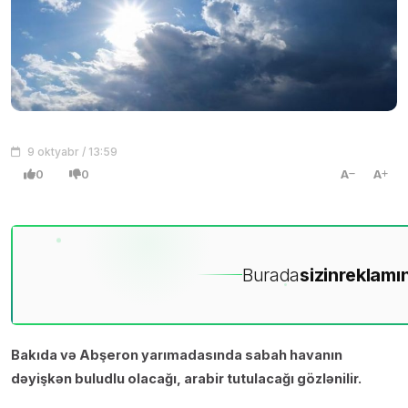
9 oktyabr / 13:59
0
0
A
A
Burada
sizin
reklamın
Bakıda və Abşeron yarımadasında sabah havanın
dəyişkən buludlu olacağı, arabir tutulacağı gözlənilir.