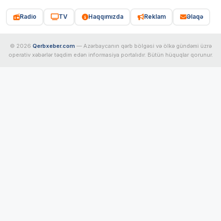
Radio
TV
Haqqımızda
Reklam
Əlaqə
© 2026
Qerbxeber.com
— Azərbaycanın qərb bölgəsi və ölkə gündəmi üzrə
operativ xəbərlər təqdim edən informasiya portalıdır. Bütün hüquqlar qorunur.