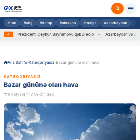
#iran
#abş
#tramp
#ukrayna
#rusiya
#azərbaycan
#h
ayna Prezidenti Ceyhun Bayramovu qəbul edib
Azərbaycan və Ukrayna X
Skip
to
content
Ana Səhifə
Kateqoriyasız
Bazar gününə olan hava
KATEQORIYASIZ
Bazar gününə olan hava
9 oktyabr / 13:59
1 dəq