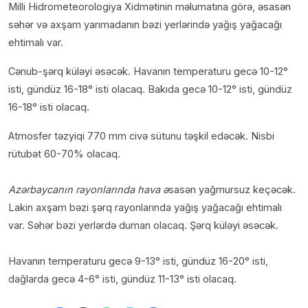
Milli Hidrometeorologiya Xidmətinin məlumatına görə, əsasən
səhər və axşam yarımadanın bəzi yerlərində yağış yağacağı
ehtimalı var.
Cənub-şərq küləyi əsəcək. Havanın temperaturu gecə 10-12°
isti, gündüz 16-18° isti olacaq. Bakıda gecə 10-12° isti, gündüz
16-18° isti olacaq.
Atmosfer təzyiqi 770 mm civə sütunu təşkil edəcək. Nisbi
rütubət 60-70% olacaq.
Azərbaycanın rayonlarında hava ə
sasən yağmursuz keçəcək.
Lakin axşam bəzi şərq rayonlarında yağış yağacağı ehtimalı
var. Səhər bəzi yerlərdə duman olacaq. Şərq küləyi əsəcək.
Havanın temperaturu gecə 9-13° isti, gündüz 16-20° isti,
dağlarda gecə 4-6° isti, gündüz 11-13° isti olacaq.