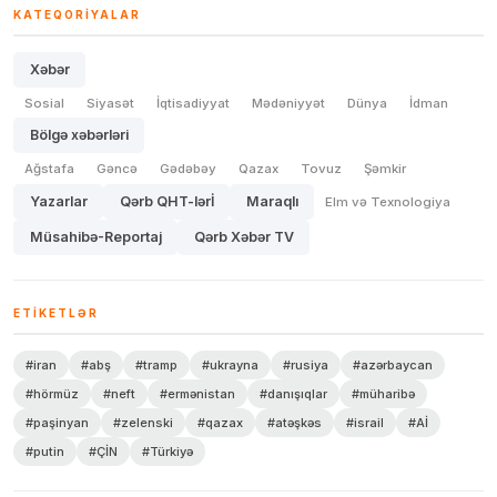
KATEQORIYALAR
Xəbər
Sosial
Siyasət
İqtisadiyyat
Mədəniyyət
Dünya
İdman
Bölgə xəbərləri
Ağstafa
Gəncə
Gədəbəy
Qazax
Tovuz
Şəmkir
Yazarlar
Qərb QHT-lərİ
Maraqlı
Elm və Texnologiya
Müsahibə-Reportaj
Qərb Xəbər TV
ETIKETLƏR
#iran
#abş
#tramp
#ukrayna
#rusiya
#azərbaycan
#hörmüz
#neft
#ermənistan
#danışıqlar
#müharibə
#paşinyan
#zelenski
#qazax
#atəşkəs
#israil
#Aİ
#putin
#ÇİN
#Türkiyə