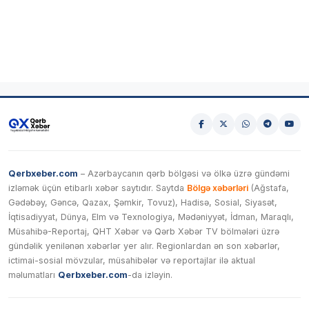
Qerbxeber.com
– Azərbaycanın qərb bölgəsi və ölkə üzrə gündəmi
izləmək üçün etibarlı xəbər saytıdır. Saytda
Bölgə xəbərləri
(Ağstafa,
Gədəbəy, Gəncə, Qazax, Şəmkir, Tovuz), Hadisə, Sosial, Siyasət,
İqtisadiyyat, Dünya, Elm və Texnologiya, Mədəniyyət, İdman, Maraqlı,
Müsahibə-Reportaj, QHT Xəbər və Qərb Xəbər TV bölmələri üzrə
gündəlik yenilənən xəbərlər yer alır. Regionlardan ən son xəbərlər,
ictimai-sosial mövzular, müsahibələr və reportajlar ilə aktual
məlumatları
Qerbxeber.com
-da izləyin.