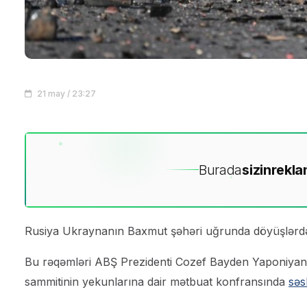
21 may / 23:27
Burada
sizin
rekla
Rusiya Ukraynanın Baxmut şəhəri uğrunda döyüşlərdəki
Bu rəqəmləri ABŞ Prezidenti Cozef Bayden Yaponiyanı
sammitinin yekunlarına dair mətbuat konfransında
səs