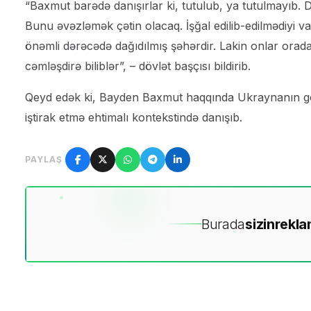
“Baxmut barədə danışırlar ki, tutulub, ya tutulmayıb.
Bunu əvəzləmək çətin olacaq. İşğal edilib-edilmədiyi va
önəmli dərəcədə dağıdılmış şəhərdir. Lakin onlar ora
cəmləşdirə biliblər”, – dövlət başçısı bildirib.
Qeyd edək ki, Bayden Baxmut haqqında Ukraynanın göz
iştirak etmə ehtimalı kontekstində danışıb.
PAYLAŞ
Burada
sizin
rekla