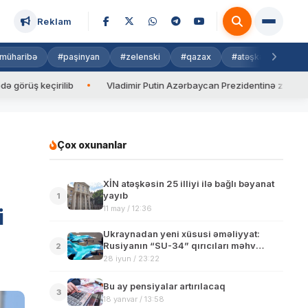
Reklam
müharibə
#paşinyan
#zelenski
#qazax
#atəşkəs
#isra
keçirilib
Vladimir Putin Azərbaycan Prezidentinə zəng edib
Çox oxunanlar
XİN atəşkəsin 25 illiyi ilə bağlı bəyanat
yayıb
1
11 may / 12:36
i
Ukraynadan yeni xüsusi əməliyyat:
Rusiyanın “SU-34” qırıcıları məhv
2
edildi
28 iyun / 23:22
Bu ay pensiyalar artırılacaq
3
18 yanvar / 13:58