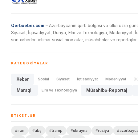
Qerbxeber.com
– Azərbaycanın qərb bölgəsi və ölkə üzrə gündə
Siyasət, İqtisadiyyat, Dünya, Elm və Texnologiya, Mədəniyyət, 
son xəbərlər, ictimai-sosial mövzular, müsahibələr və reportajlar 
KATEQORIYALAR
Xəbər
Sosial
Siyasət
İqtisadiyyat
Mədəniyyət
D
Maraqlı
Elm və Texnologiya
Müsahibə-Reportaj
ETIKETLƏR
#iran
#abş
#tramp
#ukrayna
#rusiya
#azərbayc