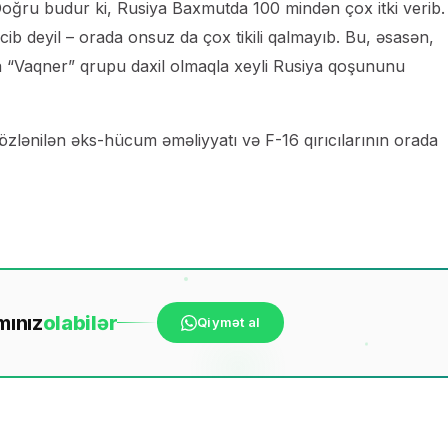
 Doğru budur ki, Rusiya Baxmutda 100 mindən çox itki verib.
cib deyil – orada onsuz da çox tikili qalmayıb. Bu, əsasən,
da “Vaqner” qrupu daxil olmaqla xeyli Rusiya qoşununu
lənilən əks-hücum əməliyyatı və F-16 qırıcılarının orada
mınız
ola
bilər
Qiymət al