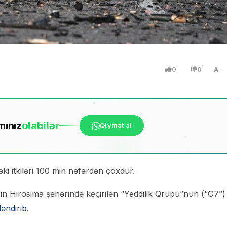
0
0
A
mınız
ola
bilər
Qiymət al
 itkiləri 100 min nəfərdən çoxdur.
n Hirosima şəhərində keçirilən “Yeddilik Qrupu”nun (“G7”)
ləndirib
.