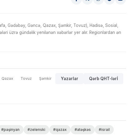
fa, Gədəbəy, Gəncə, Qazax, Şəmkir, Tovuz), Hadisə, Sosial,
ri üzrə gündəlik yenilənən xəbərlər yer alır. Regionlardan ən
Qazax
Tovuz
Şəmkir
Yazarlar
Qərb QHT-lərİ
#paşinyan
#zelenski
#qazax
#atəşkəs
#israil