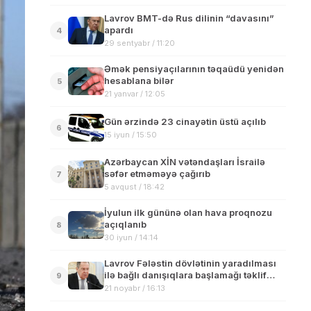
Lavrov BMT-də Rus dilinin “davasını”
apardı
4
29 sentyabr / 11:20
Əmək pensiyaçılarının təqaüdü yenidən
hesablana bilər
5
21 yanvar / 12:05
Gün ərzində 23 cinayətin üstü açılıb
6
15 iyun / 15:50
Azərbaycan XİN vətəndaşları İsrailə
səfər etməməyə çağırıb
7
5 avqust / 18:42
İyulun ilk gününə olan hava proqnozu
açıqlanıb
8
30 iyun / 14:14
Lavrov Fələstin dövlətinin yaradılması
ilə bağlı danışıqlara başlamağı təklif
9
edib
21 noyabr / 16:13