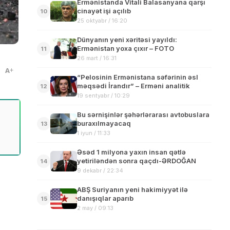
Ermənistanda Vitali Balasanyana qarşı
cinayət işi açılıb
10
25 oktyabr / 16:20
Dünyanın yeni xəritəsi yayıldı:
Ermənistan yoxa çıxır – FOTO
11
26 mart / 16:31
A
“Pelosinin Ermənistana səfərinin əsl
məqsədi İrandır” – Erməni analitik
12
19 sentyabr / 10:29
Bu sərnişinlər şəhərlərarası avtobuslara
buraxılmayacaq
13
1 iyun / 11:33
Əsəd 1 milyona yaxın insan qətlə
yetiriləndən sonra qaçdı-ƏRDOĞAN
14
9 dekabr / 22:34
ABŞ Suriyanın yeni hakimiyyət ilə
danışıqlar aparıb
15
2 may / 09:13