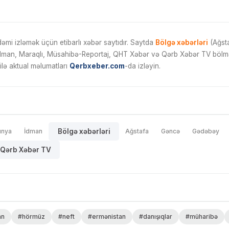
mi izləmək üçün etibarlı xəbər saytıdır. Saytda
Bölgə xəbərləri
(Ağsta
İdman, Maraqlı, Müsahibə-Reportaj, QHT Xəbər və Qərb Xəbər TV bölmələ
ilə aktual məlumatları
Qerbxeber.com
-da izləyin.
ünya
İdman
Bölgə xəbərləri
Ağstafa
Gəncə
Gədəbəy
Qərb Xəbər TV
an
#hörmüz
#neft
#ermənistan
#danışıqlar
#müharibə