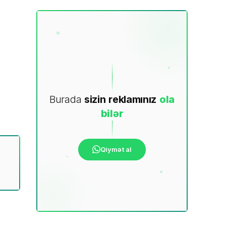
Burada
sizin
reklamınız
ola
bilər
Qiymət al