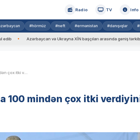
Radio
TV
Info
azərbaycan
#hörmüz
#neft
#ermənistan
#danışıqlar
#
Azərbaycan və Ukrayna XİN başçıları arasında geniş tərkibdə görüş 
Bayden Rusiyanın Baxmutda 100 mindən çox itki verdiyini açıqlayıb
100 mindən çox itki verdiyin