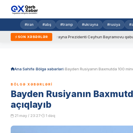
#iran
#abş
#tramp
#ukrayna
#rusiya
#
ni qaydalar
Ukrayna Prezidenti Ceyhun Bayramovu qəbul edib
SON XƏBƏRLƏR
Skip
to
content
Ana Səhifə
Bölgə xəbərləri
BÖLGƏ XƏBƏRLƏRI
Bayden Rusiyanın Baxmutda 
açıqlayıb
21 may / 23:27
1 dəq