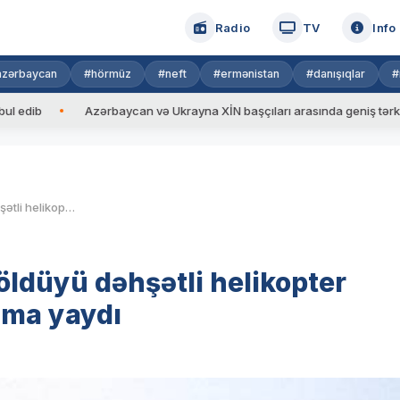
Radio
TV
Info
azərbaycan
#hörmüz
#neft
#ermənistan
#danışıqlar
#
Azərbaycan və Ukrayna XİN başçıları arasında geniş tərkibdə görüş
Baş Prokurorluq 14 nəfərin öldüyü dəhşətli helikopter qəzası ilə bağlı rəsmi açıqlama yaydı
öldüyü dəhşətli helikopter
lama yaydı