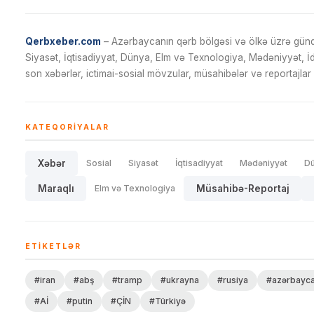
Qerbxeber.com
– Azərbaycanın qərb bölgəsi və ölkə üzrə gündə
Siyasət, İqtisadiyyat, Dünya, Elm və Texnologiya, Mədəniyyət, 
son xəbərlər, ictimai-sosial mövzular, müsahibələr və reportajlar 
KATEQORIYALAR
Xəbər
Sosial
Siyasət
İqtisadiyyat
Mədəniyyət
D
Maraqlı
Elm və Texnologiya
Müsahibə-Reportaj
ETIKETLƏR
#iran
#abş
#tramp
#ukrayna
#rusiya
#azərbayc
#Aİ
#putin
#ÇİN
#Türkiyə