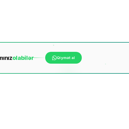
mınız
ola
bilər
Qiymət al