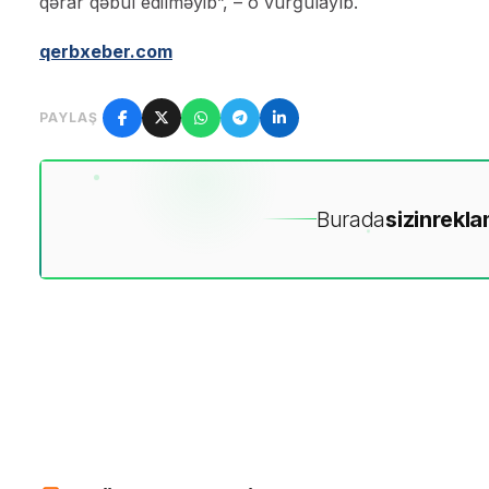
qərar qəbul edilməyib”, – o vurğulayıb.
qerbxeber.com
PAYLAŞ
Burada
sizin
rekla