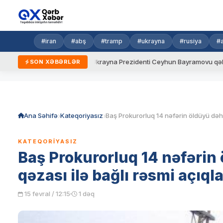
#iran
#abş
#tramp
#ukrayna
#rusiya
#
eni qaydalar
Ukrayna Prezidenti Ceyhun Bayramovu qəbul edib
SON XƏBƏRLƏR
Skip
to
content
Ana Səhifə
Kateqoriyasız
KATEQORIYASIZ
Baş Prokurorluq 14 nəfərin 
qəzası ilə bağlı rəsmi açıq
15 fevral / 12:15
1 dəq