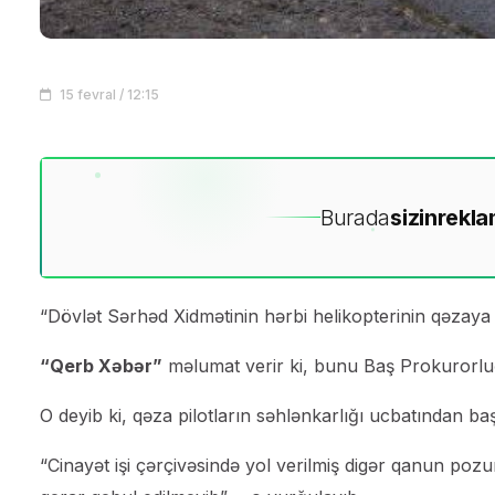
15 fevral / 12:15
Burada
sizin
rekla
“Dövlət Sərhəd Xidmətinin hərbi helikopterinin qəzaya uğ
“Qerb Xəbər”
məlumat verir ki, bunu Baş Prokurorluğu
O deyib ki, qəza pilotların səhlənkarlığı ucbatından baş
“Cinayət işi çərçivəsində yol verilmiş digər qanun poz