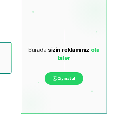
Burada
sizin
reklamınız
ola
bilər
Qiymət al