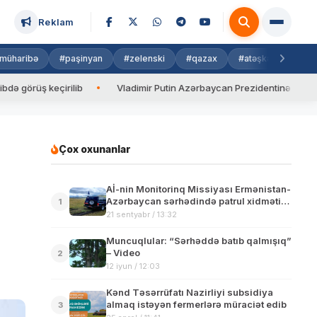
Reklam
müharibə
#paşinyan
#zelenski
#qazax
#atəşkəs
#isra
 keçirilib
Vladimir Putin Azərbaycan Prezidentinə zəng edib
Çox oxunanlar
Aİ-nin Monitorinq Missiyası Ermənistan-
Azərbaycan sərhədində patrul xidmətini
1
gücləndirib
21 sentyabr / 13:32
Muncuqlular: “Sərhəddə batıb qalmışıq”
– Video
2
12 iyun / 12:03
Kənd Təsərrüfatı Nazirliyi subsidiya
almaq istəyən fermerlərə müraciət edib
3