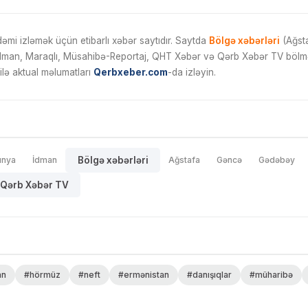
mi izləmək üçün etibarlı xəbər saytıdır. Saytda
Bölgə xəbərləri
(Ağsta
İdman, Maraqlı, Müsahibə-Reportaj, QHT Xəbər və Qərb Xəbər TV bölmələ
ilə aktual məlumatları
Qerbxeber.com
-da izləyin.
ünya
İdman
Bölgə xəbərləri
Ağstafa
Gəncə
Gədəbəy
Qərb Xəbər TV
an
#hörmüz
#neft
#ermənistan
#danışıqlar
#müharibə