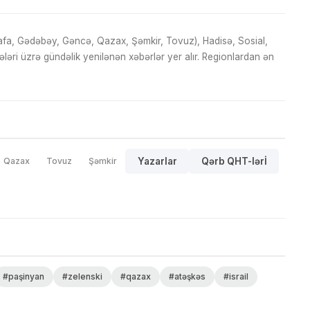
fa, Gədəbəy, Gəncə, Qazax, Şəmkir, Tovuz), Hadisə, Sosial,
ri üzrə gündəlik yenilənən xəbərlər yer alır. Regionlardan ən
Qazax
Tovuz
Şəmkir
Yazarlar
Qərb QHT-lərİ
#paşinyan
#zelenski
#qazax
#atəşkəs
#israil