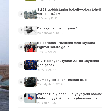
25 aprel / 11:41
3 268 qəbiristanlıq bələdiyyələrə təhvil
verildi – RƏSMİ
4
19 fevral / 15:22
Daha çox kimlər boşanır?
5
26 sentyabr / 10:50
Bolqarıstan Prezidenti Azərbaycana
işgüzar səfərə gəlib
6
11 mart / 09:06
KİV: Netanyahu iyulun 22-də Baydenlə
görüşəcək
7
15 iyul / 08:44
Sumqayıtda silahlı hücum olub
8
28 oktyabr / 09:54
Avropa Birliyindən Rusiyaya yeni həmlə:
Məhdudiyyətlərimizin aşılmasına imkan
9
verməyəcəyik
25 mart / 11:59