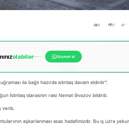
0
0
A
mınız
ola
bilər
Qiymət al
raması ilə bağlı hazırda istintaq davam etdirilir”.
n İstintaq idarəsinin rəisi Nemət Əvəzov bildirib.
 verib.
untularıının aşkarlanması əsas hədəfimizdir. Bu iş üzrə yeku