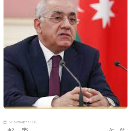
14 oktyabr / 11:15
0
0
A
A