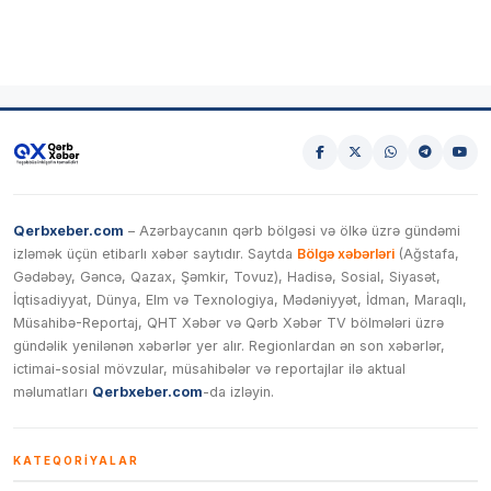
Qerbxeber.com
– Azərbaycanın qərb bölgəsi və ölkə üzrə gündəmi
izləmək üçün etibarlı xəbər saytıdır. Saytda
Bölgə xəbərləri
(Ağstafa,
Gədəbəy, Gəncə, Qazax, Şəmkir, Tovuz), Hadisə, Sosial, Siyasət,
İqtisadiyyat, Dünya, Elm və Texnologiya, Mədəniyyət, İdman, Maraqlı,
Müsahibə-Reportaj, QHT Xəbər və Qərb Xəbər TV bölmələri üzrə
gündəlik yenilənən xəbərlər yer alır. Regionlardan ən son xəbərlər,
ictimai-sosial mövzular, müsahibələr və reportajlar ilə aktual
məlumatları
Qerbxeber.com
-da izləyin.
KATEQORIYALAR