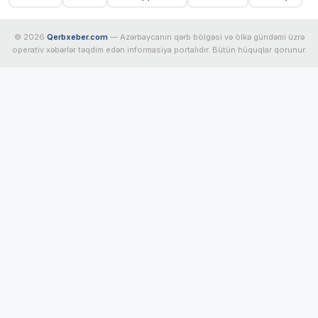
© 2026
Qerbxeber.com
— Azərbaycanın qərb bölgəsi və ölkə gündəmi üzrə
operativ xəbərlər təqdim edən informasiya portalıdır. Bütün hüquqlar qorunur.