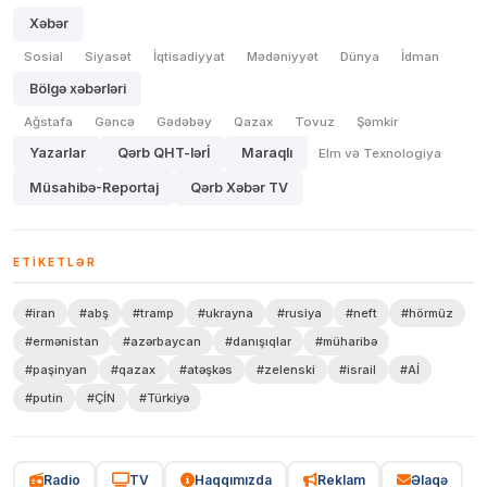
Xəbər
Sosial
Siyasət
İqtisadiyyat
Mədəniyyət
Dünya
İdman
Bölgə xəbərləri
Ağstafa
Gəncə
Gədəbəy
Qazax
Tovuz
Şəmkir
Yazarlar
Qərb QHT-lərİ
Maraqlı
Elm və Texnologiya
Müsahibə-Reportaj
Qərb Xəbər TV
ETIKETLƏR
#iran
#abş
#tramp
#ukrayna
#rusiya
#neft
#hörmüz
#ermənistan
#azərbaycan
#danışıqlar
#müharibə
#paşinyan
#qazax
#atəşkəs
#zelenski
#israil
#Aİ
#putin
#ÇİN
#Türkiyə
Radio
TV
Haqqımızda
Reklam
Əlaqə