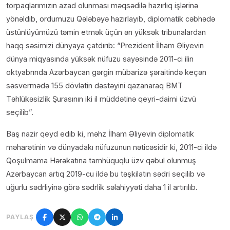
torpaqlarımızın azad olunması məqsədilə hazırlıq işlərinə
yönəldib, ordumuzu Qələbəyə hazırlayıb, diplomatik cəbhədə
üstünlüyümüzü təmin etmək üçün ən yüksək tribunalardan
haqq səsimizi dünyaya çatdırıb: “Prezident İlham Əliyevin
dünya miqyasında yüksək nüfuzu sayəsində 2011-ci ilin
oktyabrında Azərbaycan gərgin mübarizə şəraitində keçən
səsvermədə 155 dövlətin dəstəyini qazanaraq BMT
Təhlükəsizlik Şurasının iki il müddətinə qeyri-daimi üzvü
seçilib”.
Baş nazir qeyd edib ki, məhz İlham Əliyevin diplomatik
məharətinin və dünyadakı nüfuzunun nəticəsidir ki, 2011-ci ildə
Qoşulmama Hərəkatına tamhüquqlu üzv qəbul olunmuş
Azərbaycan artıq 2019-cu ildə bu təşkilatın sədri seçilib və
uğurlu sədrliyinə görə sədrlik səlahiyyəti daha 1 il artırılıb.
PAYLAŞ