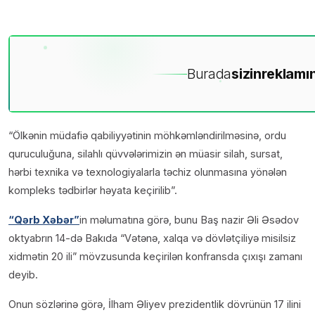
Burada
sizin
reklamın
“Ölkənin müdafiə qabiliyyətinin möhkəmləndirilməsinə, ordu
quruculuğuna, silahlı qüvvələrimizin ən müasir silah, sursat,
hərbi texnika və texnologiyalarla təchiz olunmasına yönələn
kompleks tədbirlər həyata keçirilib”.
“Qərb Xəbər”
in məlumatına görə, bunu Baş nazir Əli Əsədov
oktyabrın 14-də Bakıda “Vətənə, xalqa və dövlətçiliyə misilsiz
xidmətin 20 ili” mövzusunda keçirilən konfransda çıxışı zamanı
deyib.
Onun sözlərinə görə, İlham Əliyev prezidentlik dövrünün 17 ilini