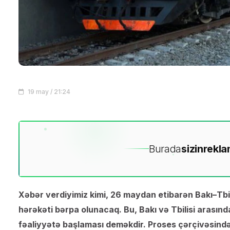
19 may / 21:24
Burada
sizin
rekla
Xəbər verdiyimiz kimi, 26 maydan etibarən Bakı–Tbil
hərəkəti bərpa olunacaq. Bu, Bakı və Tbilisi arasında
fəaliyyətə başlaması deməkdir. Proses çərçivəsində 