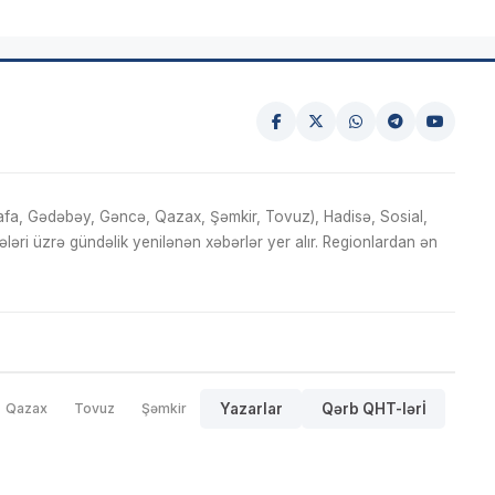
fa, Gədəbəy, Gəncə, Qazax, Şəmkir, Tovuz), Hadisə, Sosial,
ri üzrə gündəlik yenilənən xəbərlər yer alır. Regionlardan ən
Qazax
Tovuz
Şəmkir
Yazarlar
Qərb QHT-lərİ