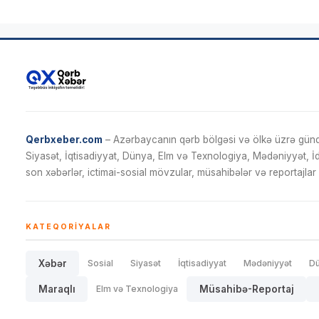
Qerbxeber.com
– Azərbaycanın qərb bölgəsi və ölkə üzrə gündə
Siyasət, İqtisadiyyat, Dünya, Elm və Texnologiya, Mədəniyyət, 
son xəbərlər, ictimai-sosial mövzular, müsahibələr və reportajlar 
KATEQORIYALAR
Xəbər
Sosial
Siyasət
İqtisadiyyat
Mədəniyyət
D
Maraqlı
Elm və Texnologiya
Müsahibə-Reportaj