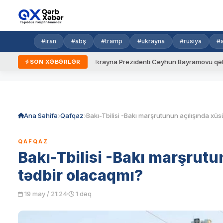
#iran
#abş
#tramp
#ukrayna
#rusiya
#
yeni qaydalar
Ukrayna Prezidenti Ceyhun Bayramovu qəbul edib
SON XƏBƏRLƏR
Skip
to
content
Ana Səhifə
Qafqaz
QAFQAZ
Bakı-Tbilisi -Bakı marşrutu
tədbir olacaqmı?
19 may / 21:24
1 dəq