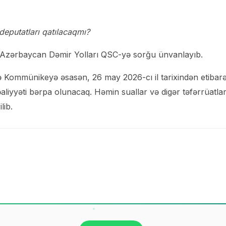
 deputatları qatılacaqmı?
Azərbaycan Dəmir Yolları QSC-yə sorğu ünvanlayıb.
 Kommünikeyə əsasən, 26 may 2026-cı il tarixindən etibar
əaliyyəti bərpa olunacaq. Həmin suallar və digər təfərrüatlar
lib.