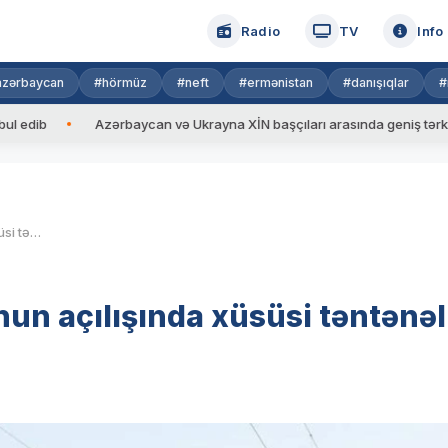
Radio
TV
Info
azərbaycan
#hörmüz
#neft
#ermənistan
#danışıqlar
#
Azərbaycan və Ukrayna XİN başçıları arasında geniş tərkibdə görü
Bakı-Tbilisi -Bakı marşrutunun açılışında xüsüsi təntənəli tədbir olacaqmı?
nun açılışında xüsüsi təntənəl