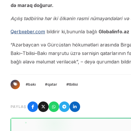
də maraq doğurur.
Açılış tədbirinə hər iki ölkənin rəsmi nümayəndələri və
Qerbxeber.com
bildirir ki,bununla bağlı
Globalinfo.az
“Azərbaycan və Gürcüstan hökumətləri arasında Birgə
Bakı–Tbilisi–Bakı marşrutu üzrə sərnişin qatarlarının f
bağlı əlavə məlumat veriləcək”, – deyə qurumdan bildiri
#bakı
#qatar
#tbilisi
PAYLAŞ