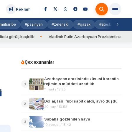
Reklam
müharibə
#paşinyan
#zelenski
#qazax
#atəşkəs
#isra
ş keçirilib
Vladimir Putin Azərbaycan Prezidentinə zəng edib
Çox oxunanlar
Azərbaycan ərazisində xüsusi karantin
rejiminin müddəti uzadılıb
1
11 mart / 15:38
i
Dollar, lari, rubl sabit qaldı, avro düşdü
2
20 may / 10:52
Sabaha gözlənilən hava
3
10 avqust / 15:42