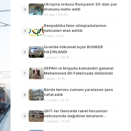
Ukrayna ordusu Rusiyanın 30-dan çox
dronunu məhv edib
4
23 may / 09:02
Respublika fənn olimpiadalarının
nəticələri elan edilib
5
8 may / 11:53
İsraildə hökumət üçün BUNKER
HAZIRLANDI
6
5 avqust / 09:16
SEPAH-ın briqada komandiri general
Məhəmməd Əli Fətəlizadə öldürüldü
7
2 aprel / 21:15
Bərdə terroru zamanı yaralanan şəxs
vəfat edib
8
5 noyabr / 12:42
QHT-lər Gəncədə raket hücumları
nəticəsində dağıdılan binaların
9
qalıqlarını ziyarət edib – Foto
3 oktyabr / 15:50