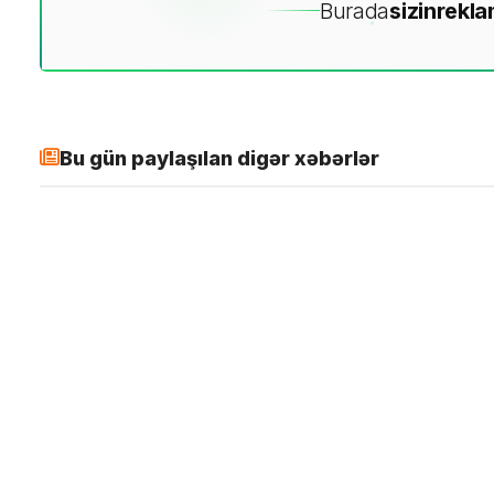
Burada
sizin
rekla
Bu gün paylaşılan digər xəbərlər