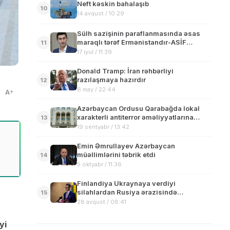
Neft kəskin bahalaşıb
10
14 avqust / 10:29
Sülh sazişinin paraflanmasında əsas
maraqlı tərəf Ermənistandır-ASİF
11
NƏRİMANLININ şərhi
17 iyul / 11:39
Donald Tramp: İran rəhbərliyi
razılaşmaya hazırdır
12
6 may / 22:44
A
Azərbaycan Ordusu Qarabağda lokal
xarakterli antiterror əməliyyatlarına
13
başlayıb
19 sentyabr / 13:42
Emin Əmrullayev Azərbaycan
müəllimlərini təbrik etdi
14
5 oktyabr / 11:36
Finlandiya Ukraynaya verdiyi
silahlardan Rusiya ərazisində
15
istifadəyə icazə verib
28 avqust / 08:41
yi