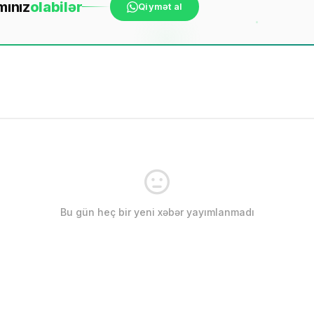
mınız
ola
bilər
Qiymət al
Bu gün heç bir yeni xəbər yayımlanmadı