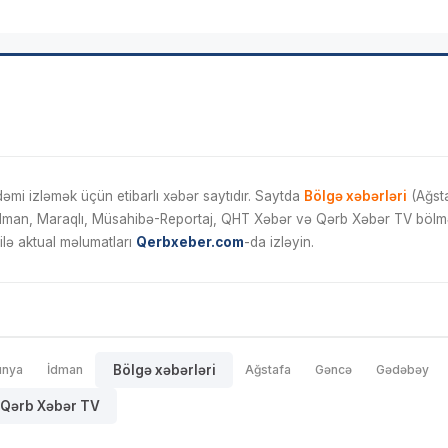
mi izləmək üçün etibarlı xəbər saytıdır. Saytda
Bölgə xəbərləri
(Ağsta
İdman, Maraqlı, Müsahibə-Reportaj, QHT Xəbər və Qərb Xəbər TV bölmələ
ilə aktual məlumatları
Qerbxeber.com
-da izləyin.
ünya
İdman
Bölgə xəbərləri
Ağstafa
Gəncə
Gədəbəy
Qərb Xəbər TV