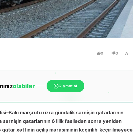
0
0
A
mınız
ola
bilər
Qiymət al
isi–Bakı marşrutu üzrə gündəlik sərnişin qatarlarının
 sərnişin qatarlarının 6 illik fasilədən sonra yenidən
qatar xəttinin açılış mərasiminin keçirilib-keçirilməyəcə