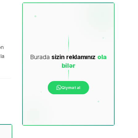
ən
la
Burada
sizin
reklamınız
ola
bilər
Qiymət al