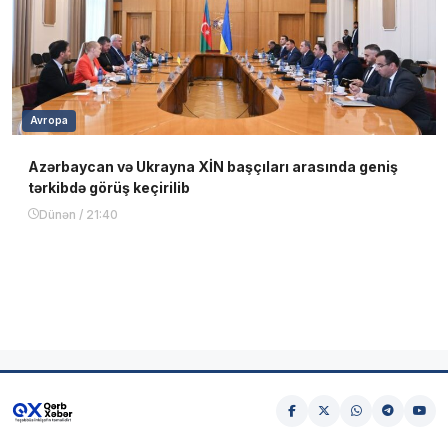
Avropa
Azərbaycan və Ukrayna XİN başçıları arasında geniş
tərkibdə görüş keçirilib
Dünən / 21:40