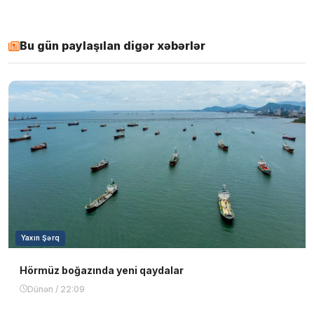
Bu gün paylaşılan digər xəbərlər
Yaxın Şərq
Hörmüz boğazında yeni qaydalar
Dünən / 22:09