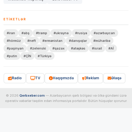
ETIKETLƏR
#iran
#abş
#tramp
#ukrayna
#rusiya
#azərbaycan
#hörmüz
#neft
#ermənistan
#danışıqlar
#müharibə
#paşinyan
#zelenski
#qazax
#atəşkəs
#israil
#Aİ
#putin
#ÇİN
#Türkiyə
Radio
TV
Haqqımızda
Reklam
Əlaqə
© 2026
Qerbxeber.com
— Azərbaycanın qərb bölgəsi və ölkə gündəmi üzrə
operativ xəbərlər təqdim edən informasiya portalıdır. Bütün hüquqlar qorunur.