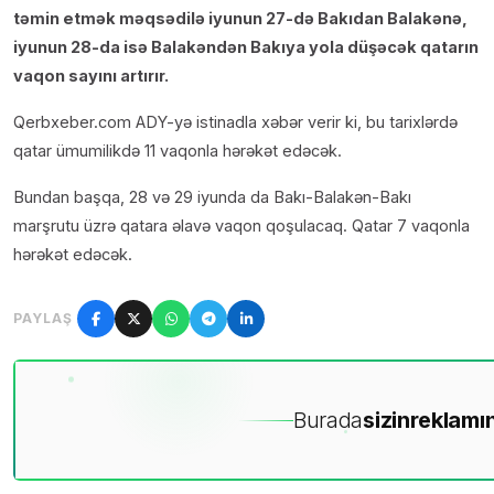
təmin etmək məqsədilə iyunun 27-də Bakıdan Balakənə,
iyunun 28-da isə Balakəndən Bakıya yola düşəcək qatarın
vaqon sayını artırır.
Qerbxeber.com ADY-yə istinadla xəbər verir ki, bu tarixlərdə
qatar ümumilikdə 11 vaqonla hərəkət edəcək.
Bundan başqa, 28 və 29 iyunda da Bakı-Balakən-Bakı
marşrutu üzrə qatara əlavə vaqon qoşulacaq. Qatar 7 vaqonla
hərəkət edəcək.
PAYLAŞ
Burada
sizin
reklamın