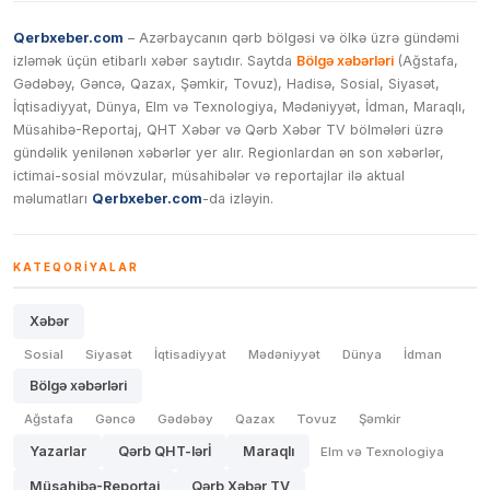
Qerbxeber.com
– Azərbaycanın qərb bölgəsi və ölkə üzrə gündəmi
izləmək üçün etibarlı xəbər saytıdır. Saytda
Bölgə xəbərləri
(Ağstafa,
Gədəbəy, Gəncə, Qazax, Şəmkir, Tovuz), Hadisə, Sosial, Siyasət,
İqtisadiyyat, Dünya, Elm və Texnologiya, Mədəniyyət, İdman, Maraqlı,
Müsahibə-Reportaj, QHT Xəbər və Qərb Xəbər TV bölmələri üzrə
gündəlik yenilənən xəbərlər yer alır. Regionlardan ən son xəbərlər,
ictimai-sosial mövzular, müsahibələr və reportajlar ilə aktual
məlumatları
Qerbxeber.com
-da izləyin.
KATEQORIYALAR
Xəbər
Sosial
Siyasət
İqtisadiyyat
Mədəniyyət
Dünya
İdman
Bölgə xəbərləri
Ağstafa
Gəncə
Gədəbəy
Qazax
Tovuz
Şəmkir
Yazarlar
Qərb QHT-lərİ
Maraqlı
Elm və Texnologiya
Müsahibə-Reportaj
Qərb Xəbər TV