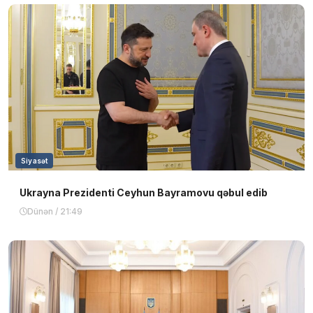
Siyasət
Ukrayna Prezidenti Ceyhun Bayramovu qəbul edib
Dünən / 21:49