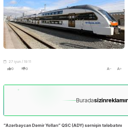
27 iyun / 19:11
0
0
A
A
Burada
sizin
reklamın
“Azərbaycan Dəmir Yolları” QSC (ADY) sərnişin tələbatını