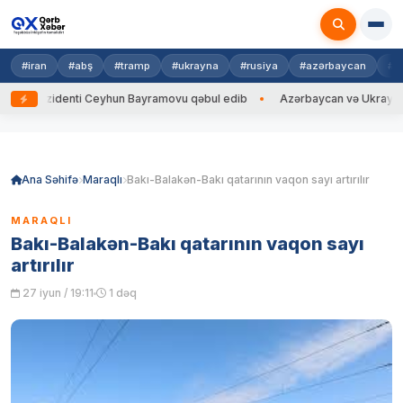
#iran
#abş
#tramp
#ukrayna
#rusiya
#azərbaycan
#h
ezidenti Ceyhun Bayramovu qəbul edib
Azərbaycan və Ukrayna XİN başç
Skip
to
content
Ana Səhifə
Maraqlı
Bakı-Balakən-Bakı qatarının vaqon sayı artırılır
MARAQLI
Bakı-Balakən-Bakı qatarının vaqon sayı
artırılır
27 iyun / 19:11
1 dəq