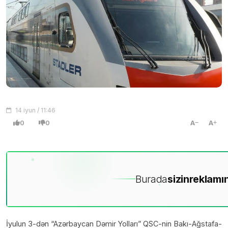
14 iyun / 11:46
0
0
A
A
Burada
sizin
reklamın
İyulun 3-dən “Azərbaycan Dəmir Yolları” QSC-nin Bakı-Ağstafa-