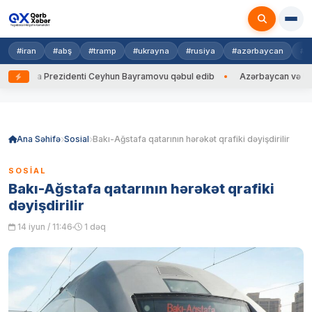
#iran
#abş
#tramp
#ukrayna
#rusiya
#azərbaycan
#h
rayna Prezidenti Ceyhun Bayramovu qəbul edib
Azərbaycan və Ukrayna
Skip
to
content
Ana Səhifə
Sosial
Bakı-Ağstafa qatarının hərəkət qrafiki dəyişdirilir
SOSIAL
Bakı-Ağstafa qatarının hərəkət qrafiki
dəyişdirilir
14 iyun / 11:46
1 dəq