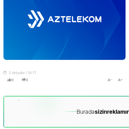
2 oktyabr / 10:17
0
0
A
A
Burada
sizin
reklamın