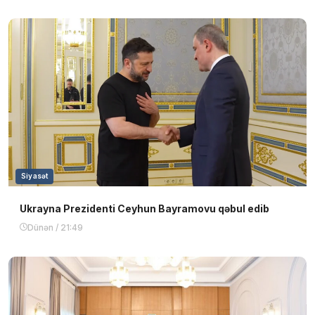
Siyasət
Ukrayna Prezidenti Ceyhun Bayramovu qəbul edib
Dünən / 21:49