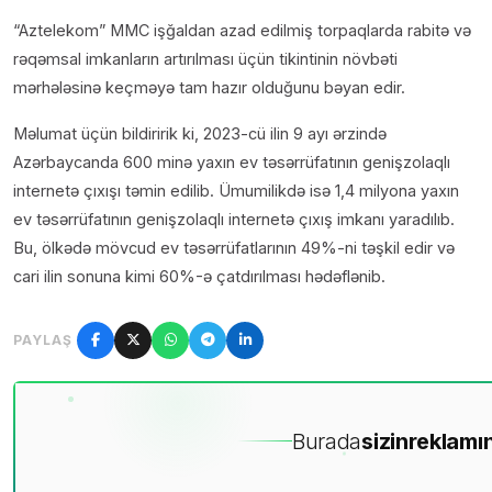
“Aztelekom” MMC işğaldan azad edilmiş torpaqlarda rabitə və
rəqəmsal imkanların artırılması üçün tikintinin növbəti
mərhələsinə keçməyə tam hazır olduğunu bəyan edir.
Məlumat üçün bildiririk ki, 2023-cü ilin 9 ayı ərzində
Azərbaycanda 600 minə yaxın ev təsərrüfatının genişzolaqlı
internetə çıxışı təmin edilib. Ümumilikdə isə 1,4 milyona yaxın
ev təsərrüfatının genişzolaqlı internetə çıxış imkanı yaradılıb.
Bu, ölkədə mövcud ev təsərrüfatlarının 49%-ni təşkil edir və
cari ilin sonuna kimi 60%-ə çatdırılması hədəflənib.
PAYLAŞ
Burada
sizin
reklamın