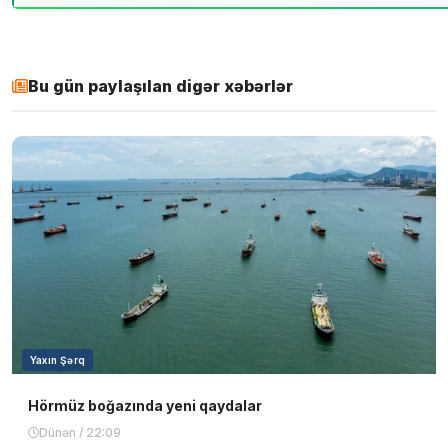
Bu gün paylaşılan digər xəbərlər
Yaxın Şərq
Hörmüz boğazında yeni qaydalar
Dünən / 22:09