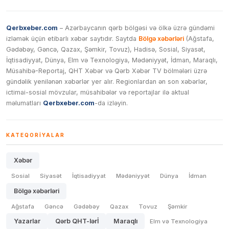
Qerbxeber.com
– Azərbaycanın qərb bölgəsi və ölkə üzrə gündəmi
izləmək üçün etibarlı xəbər saytıdır. Saytda
Bölgə xəbərləri
(Ağstafa,
Gədəbəy, Gəncə, Qazax, Şəmkir, Tovuz), Hadisə, Sosial, Siyasət,
İqtisadiyyat, Dünya, Elm və Texnologiya, Mədəniyyət, İdman, Maraqlı,
Müsahibə-Reportaj, QHT Xəbər və Qərb Xəbər TV bölmələri üzrə
gündəlik yenilənən xəbərlər yer alır. Regionlardan ən son xəbərlər,
ictimai-sosial mövzular, müsahibələr və reportajlar ilə aktual
məlumatları
Qerbxeber.com
-da izləyin.
KATEQORIYALAR
Xəbər
Sosial
Siyasət
İqtisadiyyat
Mədəniyyət
Dünya
İdman
Bölgə xəbərləri
Ağstafa
Gəncə
Gədəbəy
Qazax
Tovuz
Şəmkir
Yazarlar
Qərb QHT-lərİ
Maraqlı
Elm və Texnologiya