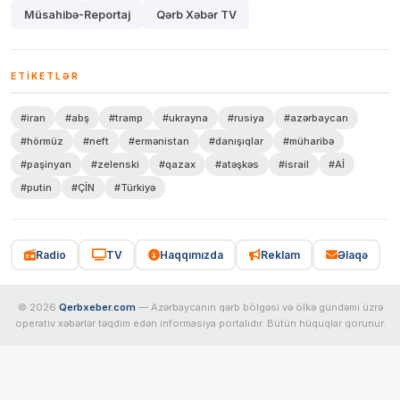
Müsahibə-Reportaj
Qərb Xəbər TV
ETIKETLƏR
#iran
#abş
#tramp
#ukrayna
#rusiya
#azərbaycan
#hörmüz
#neft
#ermənistan
#danışıqlar
#müharibə
#paşinyan
#zelenski
#qazax
#atəşkəs
#israil
#Aİ
#putin
#ÇİN
#Türkiyə
Radio
TV
Haqqımızda
Reklam
Əlaqə
© 2026
Qerbxeber.com
— Azərbaycanın qərb bölgəsi və ölkə gündəmi üzrə
operativ xəbərlər təqdim edən informasiya portalıdır. Bütün hüquqlar qorunur.