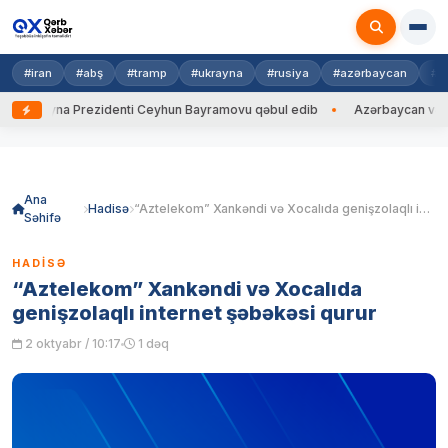
#iran
#abş
#tramp
#ukrayna
#rusiya
#azərbaycan
#h
rayna Prezidenti Ceyhun Bayramovu qəbul edib
Azərbaycan və Ukrayna 
Skip
to
content
Ana
Hadisə
“Aztelekom” Xankəndi və Xocalıda genişzolaqlı internet şəbəkəsi qurur
Səhifə
HADISƏ
“Aztelekom” Xankəndi və Xocalıda
genişzolaqlı internet şəbəkəsi qurur
2 oktyabr / 10:17
1 dəq