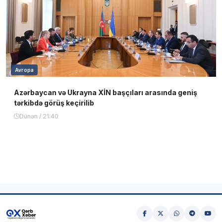
Avropa
Azərbaycan və Ukrayna XİN başçıları arasında geniş
tərkibdə görüş keçirilib
Dünən / 21:40