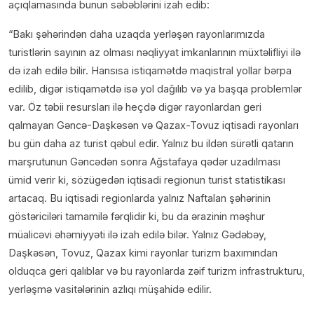
açıqlamasında bunun səbəblərini izah edib:
“Bakı şəhərindən daha uzaqda yerləşən rayonlarımızda
turistlərin sayının az olması nəqliyyat imkanlarının müxtəlifliyi ilə
də izah edilə bilir. Hansısa istiqamətdə maqistral yollar bərpa
edilib, digər istiqamətdə isə yol dağılıb və ya başqa problemlər
var. Öz təbii resursları ilə heçdə digər rayonlardan geri
qalmayan Gəncə-Daşkəsən və Qazax-Tovuz iqtisadi rayonları
bu gün daha az turist qəbul edir. Yalnız bu ildən sürətli qatarın
marşrutunun Gəncədən sonra Ağstafaya qədər uzadılması
ümid verir ki, sözügedən iqtisadi regionun turist statistikası
artacaq. Bu iqtisadi regionlarda yalnız Naftalan şəhərinin
göstəriciləri tamamilə fərqlidir ki, bu da ərazinin məşhur
müalicəvi əhəmiyyəti ilə izah edilə bilər. Yalnız Gədəbəy,
Daşkəsən, Tovuz, Qazax kimi rayonlar turizm baxımından
olduqca geri qalıblar və bu rayonlarda zəif turizm infrastrukturu,
yerləşmə vasitələrinin azlıqı müşahidə edilir.