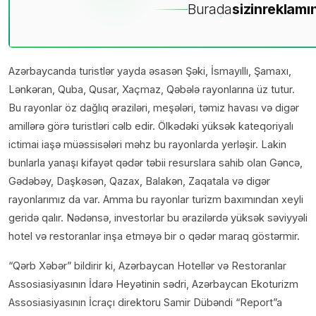
Burada
sizin
reklamın
Azərbaycanda turistlər yayda əsasən Şəki, İsmayıllı, Şamaxı,
Lənkəran, Quba, Qusar, Xaçmaz, Qəbələ rayonlarına üz tutur.
Bu rayonlar öz dağlıq əraziləri, meşələri, təmiz havası və digər
amillərə görə turistləri cəlb edir. Ölkədəki yüksək kateqoriyalı
ictimai iaşə müəssisələri məhz bu rayonlarda yerləşir. Lakin
bunlarla yanaşı kifayət qədər təbii resurslara sahib olan Gəncə,
Gədəbəy, Daşkəsən, Qazax, Balakən, Zaqatala və digər
rayonlarımız da var. Amma bu rayonlar turizm baxımından xeyli
geridə qalır. Nədənsə, investorlar bu ərazilərdə yüksək səviyyəli
hotel və restoranlar inşa etməyə bir o qədər maraq göstərmir.
“Qərb Xəbər” bildirir ki, Azərbaycan Hotellər və Restoranlar
Assosiasiyasının İdarə Heyətinin sədri, Azərbaycan Ekoturizm
Assosiasiyasının İcraçı direktoru Samir Dübəndi “Report”a