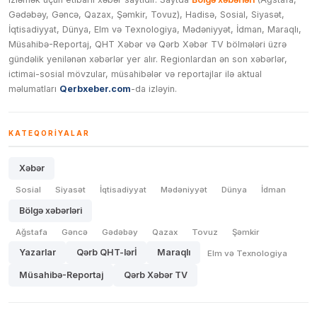
Gədəbəy, Gəncə, Qazax, Şəmkir, Tovuz), Hadisə, Sosial, Siyasət,
İqtisadiyyat, Dünya, Elm və Texnologiya, Mədəniyyət, İdman, Maraqlı,
Müsahibə-Reportaj, QHT Xəbər və Qərb Xəbər TV bölmələri üzrə
gündəlik yenilənən xəbərlər yer alır. Regionlardan ən son xəbərlər,
ictimai-sosial mövzular, müsahibələr və reportajlar ilə aktual
məlumatları
Qerbxeber.com
-da izləyin.
KATEQORIYALAR
Xəbər
Sosial
Siyasət
İqtisadiyyat
Mədəniyyət
Dünya
İdman
Bölgə xəbərləri
Ağstafa
Gəncə
Gədəbəy
Qazax
Tovuz
Şəmkir
Yazarlar
Qərb QHT-lərİ
Maraqlı
Elm və Texnologiya
Müsahibə-Reportaj
Qərb Xəbər TV