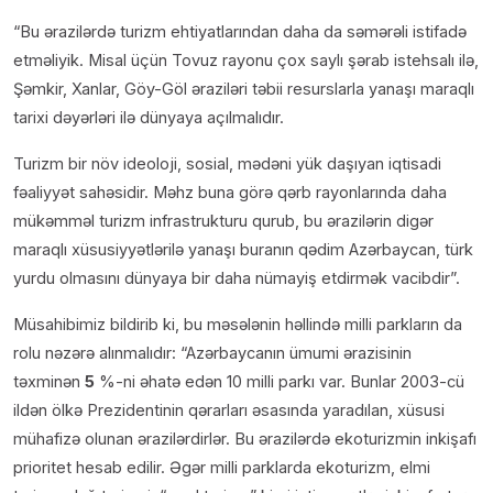
“Bu ərazilərdə turizm ehtiyatlarından daha da səmərəli istifadə
etməliyik. Misal üçün Tovuz rayonu çox saylı şərab istehsalı ilə,
Şəmkir, Xanlar, Göy-Göl əraziləri təbii resurslarla yanaşı maraqlı
tarixi dəyərləri ilə dünyaya açılmalıdır.
Turizm bir növ ideoloji, sosial, mədəni yük daşıyan iqtisadi
fəaliyyət sahəsidir. Məhz buna görə qərb rayonlarında daha
mükəmməl turizm infrastrukturu qurub, bu ərazilərin digər
maraqlı xüsusiyyətlərilə yanaşı buranın qədim Azərbaycan, türk
yurdu olmasını dünyaya bir daha nümayiş etdirmək vacibdir”.
Müsahibimiz bildirib ki, bu məsələnin həllində milli parkların da
rolu nəzərə alınmalıdır: “Azərbaycanın ümumi ərazisinin
təxminən
5
%-ni əhatə edən 10 milli parkı var. Bunlar 2003-cü
ildən ölkə Prezidentinin qərarları əsasında yaradılan, xüsusi
mühafizə olunan ərazilərdirlər. Bu ərazilərdə ekoturizmin inkişafı
prioritet hesab edilir. Əgər milli parklarda ekoturizm, elmi