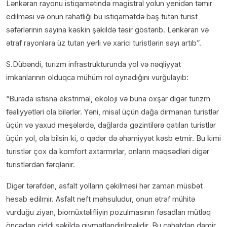
Lənkəran rayonu istiqamətində magistral yolun yenidən təmir
edilməsi və onun rahatlığı bu istiqamətdə baş tutan turist
səfərlərinin sayına kəskin şəkildə təsir göstərib. Lənkəran və
ətraf rayonlara üz tutan yerli və xarici turistlərin sayı artıb”.
S.Dübəndi, turizm infrastrukturunda yol və nəqliyyat
imkanlarının olduqca mühüm rol oynadığını vurğulayıb:
“Burada istisna ekstrimal, ekoloji və buna oxşar digər turizm
fəaliyyətləri ola bilərlər. Yəni, misal üçün dağa dırmanan turistlər
üçün və yaxud meşələrdə, dağlarda gəzintilərə qatılan turistlər
üçün yol, ola bilsin ki, o qədər də əhəmiyyət kəsb etmir. Bu kimi
turistlər çox da komfort axtarmırlar, onların məqsədləri digər
turistlərdən fərqlənir.
Digər tərəfdən, asfalt yolların çəkilməsi hər zaman müsbət
hesab edilmir. Asfalt neft məhsuludur, onun ətraf mühitə
vurduğu ziyan, biomüxtəlifliyin pozulmasının fəsadları mütləq
öncədən ciddi şəkildə qiymətləndirilməlidir. Bu cəhətdən dəmir