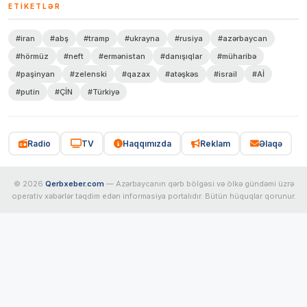
ETIKETLƏR
#iran
#abş
#tramp
#ukrayna
#rusiya
#azərbaycan
#hörmüz
#neft
#ermənistan
#danışıqlar
#müharibə
#paşinyan
#zelenski
#qazax
#atəşkəs
#israil
#Aİ
#putin
#ÇİN
#Türkiyə
Radio
TV
Haqqımızda
Reklam
Əlaqə
© 2026
Qerbxeber.com
— Azərbaycanın qərb bölgəsi və ölkə gündəmi üzrə
operativ xəbərlər təqdim edən informasiya portalıdır. Bütün hüquqlar qorunur.