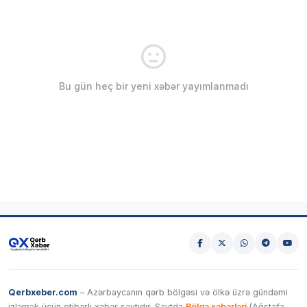
Bu gün heç bir yeni xəbər yayımlanmadı
Qerbxeber.com
– Azərbaycanın qərb bölgəsi və ölkə üzrə gündəmi
izləmək üçün etibarlı xəbər saytıdır. Saytda
Bölgə xəbərləri
(Ağstafa,