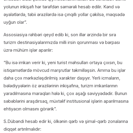
yolunun inkişafı hər tərəfdən səmərəli hesab edilir. Kənd və
əyalətlərdə, təbii ərazilərdə isə çınqıllı yollar çəkilsə, məqsədə
uyğun olar”.
Assosiasiya rəhbəri qeyd edib ki, son illər ərzində bir sıra
turizm destinasiyalarımızda milli irsin qorunması və bərpası
üzrə mühüm işlər aparılır:
“Bu isə imkan verir ki, yeni turist məhsulları ortaya çıxsın, bu
istiqamətlərdə mövcud marşrutlar təkmilləşsin. Amma bu işlər
daha çox mərkəzləşdirilmiş xarakter daşıyır. Yerli icmaların,
bələdiyyələrin öz ərazilərinin inkişafına, turizm imkanlarının
yaradılmasına maraqları hələ ki, çox aşağı səviyyədədir. Bunun
səbəblərini araşdırsaq, müxtəlif institusional işlərin aparılmasına
ehtiyacın olmasını görərik”.
S.Dübəndi hesab edir ki, ölkənin qərb və şimal-qərb zonalarına
diqqət artırılmalıdır: