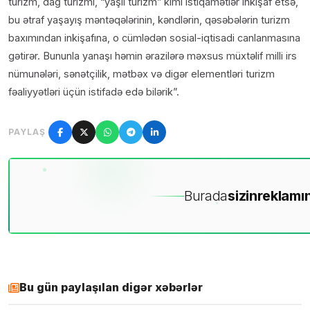
turizm, dağ turizmi, “yaşıl turizm” kimi istiqamətlər inkişaf etsə,
bu ətraf yaşayış məntəqələrinin, kəndlərin, qəsəbələrin turizm
baxımından inkişafına, o cümlədən sosial-iqtisadi canlanmasına
gətirər. Bununla yanaşı həmin ərazilərə məxsus müxtəlif milli irs
nümunələri, sənətçilik, mətbəx və digər elementləri turizm
fəaliyyətləri üçün istifadə edə bilərik”.
PAYLAŞ
Burada
sizin
reklamın
Bu gün paylaşılan digər xəbərlər