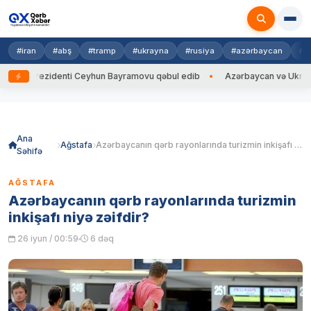
#iran
#abş
#tramp
#ukrayna
#rusiya
#azərbaycan
#h
 Prezidenti Ceyhun Bayramovu qəbul edib
Azərbaycan və Ukrayna XİN ba
Skip
to
content
Ana
Ağstafa
Azərbaycanın qərb rayonlarında turizmin inkişafı niyə zəifdir?
Səhifə
AĞSTAFA
Azərbaycanın qərb rayonlarında turizmin
inkişafı niyə zəifdir?
26 iyun / 00:59
6 dəq