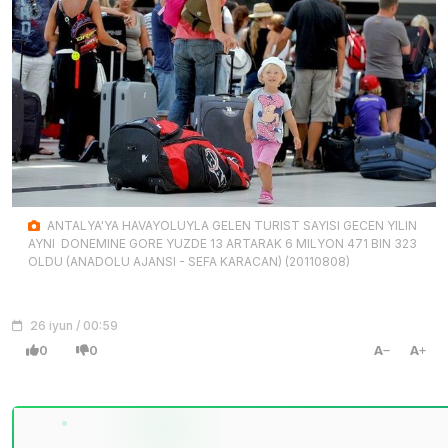
ANTALYA'YA HAVAYOLUYLA GELEN TURIST SAYISI GECEN YILIN
AYNI DONEMINE GORE YUZDE 13 ARTARAK 6 MILYON 471 BIN 323
OLDU (ANADOLU AJANSI - SEFA KARACAN) (20110808)
26 iyun / 00:59
0
0
A
A