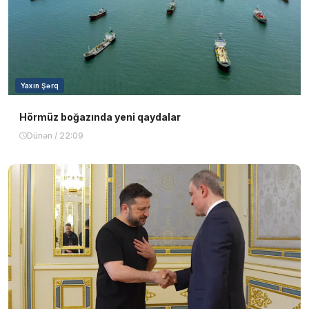
Yaxın Şərq
Hörmüz boğazında yeni qaydalar
Dünən / 22:09