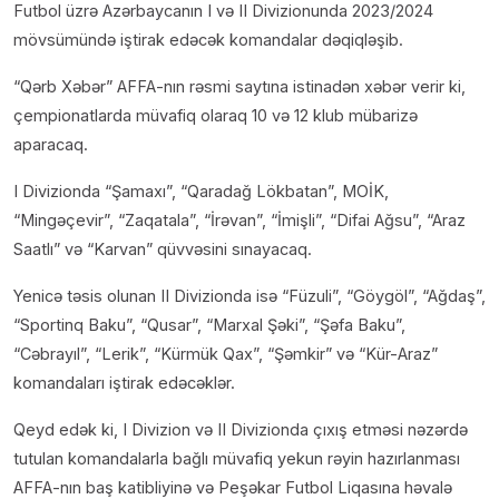
Futbol üzrə Azərbaycanın I və II Divizionunda 2023/2024
mövsümündə iştirak edəcək komandalar dəqiqləşib.
“Qərb Xəbər” AFFA-nın rəsmi saytına istinadən xəbər verir ki,
çempionatlarda müvafiq olaraq 10 və 12 klub mübarizə
aparacaq.
I Divizionda “Şamaxı”, “Qaradağ Lökbatan”, MOİK,
“Mingəçevir”, “Zaqatala”, “İrəvan”, “İmişli”, “Difai Ağsu”, “Araz
Saatlı” və “Karvan” qüvvəsini sınayacaq.
Yenicə təsis olunan II Divizionda isə “Füzuli”, “Göygöl”, “Ağdaş”,
“Sportinq Baku”, “Qusar”, “Marxal Şəki”, “Şəfa Baku”,
“Cəbrayıl”, “Lerik”, “Kürmük Qax”, “Şəmkir” və “Kür-Araz”
komandaları iştirak edəcəklər.
Qeyd edək ki, I Divizion və II Divizionda çıxış etməsi nəzərdə
tutulan komandalarla bağlı müvafiq yekun rəyin hazırlanması
AFFA-nın baş katibliyinə və Peşəkar Futbol Liqasına həvalə