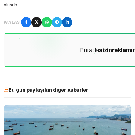
olunub.
PAYLAŞ
Burada
sizin
reklamın
Bu gün paylaşılan digər xəbərlər