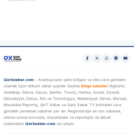
Qerbxeber.com
– Azərbaycanın qərb bölgəsi və ölkə üzrə gündəmi
izləmək üçün etibarlı xəbər saytıdır. Saytda
Bölgə xəbərləri
(Ağstafa,
Gədəbəy, Gəncə, Qazax, Şəmkir, Tovuz), Hadisə, Sosial, Siyasət,
İqtisadiyyat, Dünya, Elm və Texnologiya, Mədəniyyət, İdman, Maraqlı,
Müsahibə-Reportaj, QHT Xəbər və Qərb Xəbər TV bölmələri üzrə
gündəlik yenilənən xəbərlər yer alır. Regionlardan ən son xəbərlər,
ictimai-sosial mövzular, müsahibələr və reportajlar ilə aktual
məlumatları
Qerbxeber.com
-da izləyin.