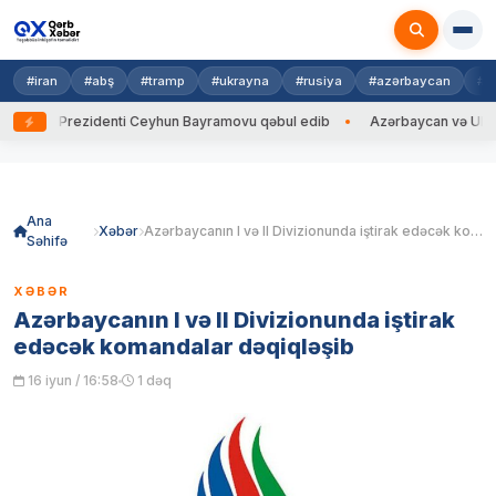
#iran
#abş
#tramp
#ukrayna
#rusiya
#azərbaycan
#h
a Prezidenti Ceyhun Bayramovu qəbul edib
Azərbaycan və Ukrayna XİN 
Skip
to
content
Ana
Xəbər
Azərbaycanın I və II Divizionunda iştirak edəcək komandalar dəqiqləşib
Səhifə
XƏBƏR
Azərbaycanın I və II Divizionunda iştirak
edəcək komandalar dəqiqləşib
16 iyun / 16:58
1 dəq