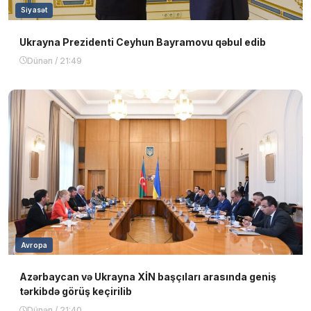
Siyasət
Ukrayna Prezidenti Ceyhun Bayramovu qəbul edib
Dünən / 21:49
Avropa
Azərbaycan və Ukrayna XİN başçıları arasında geniş
tərkibdə görüş keçirilib
Dünən / 21:40