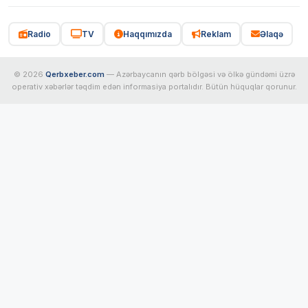
Radio
TV
Haqqımızda
Reklam
Əlaqə
© 2026
Qerbxeber.com
— Azərbaycanın qərb bölgəsi və ölkə gündəmi üzrə
operativ xəbərlər təqdim edən informasiya portalıdır. Bütün hüquqlar qorunur.