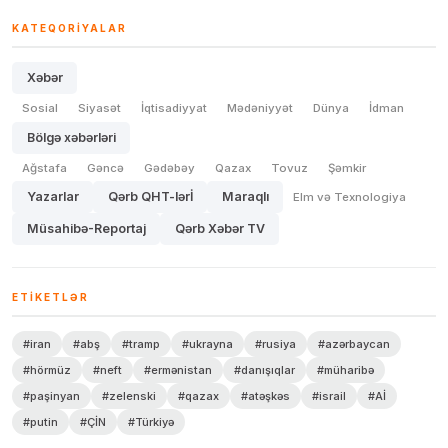
KATEQORIYALAR
Xəbər
Sosial
Siyasət
İqtisadiyyat
Mədəniyyət
Dünya
İdman
Bölgə xəbərləri
Ağstafa
Gəncə
Gədəbəy
Qazax
Tovuz
Şəmkir
Yazarlar
Qərb QHT-lərİ
Maraqlı
Elm və Texnologiya
Müsahibə-Reportaj
Qərb Xəbər TV
ETIKETLƏR
#iran
#abş
#tramp
#ukrayna
#rusiya
#azərbaycan
#hörmüz
#neft
#ermənistan
#danışıqlar
#müharibə
#paşinyan
#zelenski
#qazax
#atəşkəs
#israil
#Aİ
#putin
#ÇİN
#Türkiyə