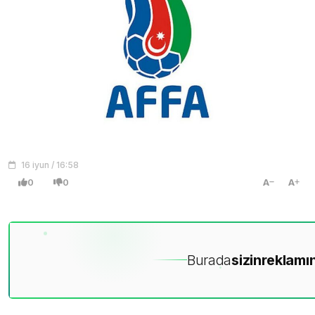
16 iyun / 16:58
0
0
A
A
Burada
sizin
reklamın