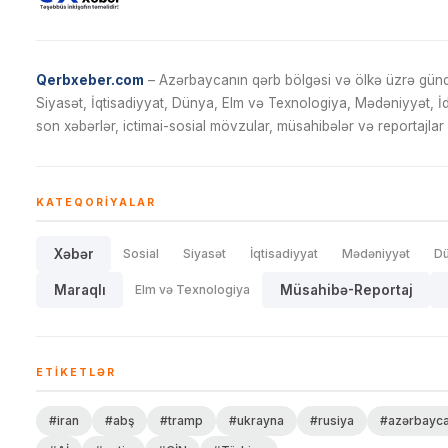
Qerbxeber.com
– Azərbaycanın qərb bölgəsi və ölkə üzrə gündə
Siyasət, İqtisadiyyat, Dünya, Elm və Texnologiya, Mədəniyyət, 
son xəbərlər, ictimai-sosial mövzular, müsahibələr və reportajlar 
KATEQORIYALAR
Xəbər
Sosial
Siyasət
İqtisadiyyat
Mədəniyyət
D
Maraqlı
Elm və Texnologiya
Müsahibə-Reportaj
ETIKETLƏR
#iran
#abş
#tramp
#ukrayna
#rusiya
#azərbayc