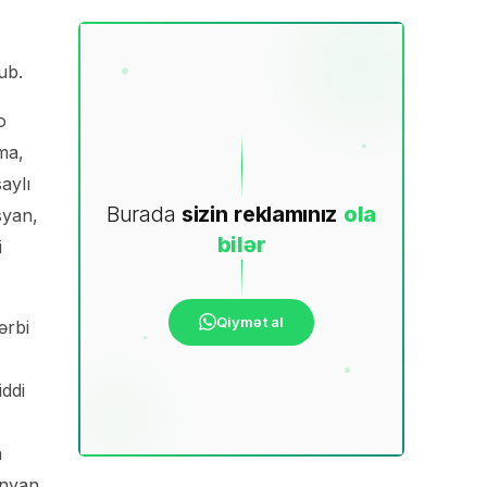
ub.
o
ma,
aylı
Burada
sizin
reklamınız
ola
syan,
bilər
i
Qiymət al
ərbi
iddi
n
anyan