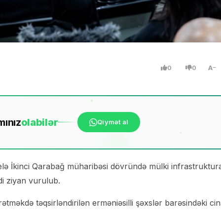
0
0
A
mınız
ola
bilər
Qiymət al
elə İkinci Qarabağ müharibəsi dövründə mülki infrastruktur
i ziyan vurulub.
rətməkdə təqsirləndirilən erməniəsilli şəxslər barəsindəki ci