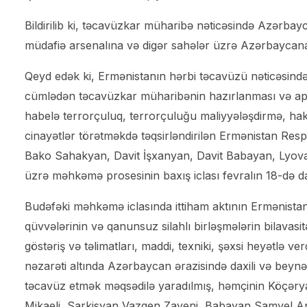
Bildirilib ki, təcavüzkar müharibə nəticəsində Azərbayc
müdafiə arsenalına və digər sahələr üzrə Azərbaycan
Qeyd edək ki, Ermənistanın hərbi təcavüzü nəticəsində 
cümlədən təcavüzkar müharibənin hazırlanması və apar
habelə terrorçuluq, terrorçuluğu maliyyələşdirmə, hak
cinayətlər törətməkdə təqsirləndirilən Ermənistan Re
Bako Sahakyan, Davit İşxanyan, Davit Babayan, Lyova M
üzrə məhkəmə prosesinin baxış iclası fevralın 18-də da
Budəfəki məhkəmə iclasında ittiham aktının Ermənistan 
qüvvələrinin və qanunsuz silahlı birləşmələrin bilavasitə 
göstəriş və təlimatları, maddi, texniki, şəxsi heyətlə ve
nəzarəti altında Azərbaycan ərazisində daxili və beyn
təcavüz etmək məqsədilə yaradılmış, həmçinin Köçəry
Mikaeli, Sarkisyan Vazgen Zaveni, Babayan Samvel And