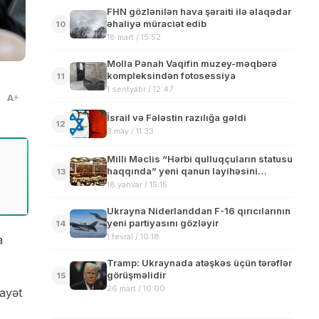
FHN gözlənilən hava şəraiti ilə əlaqədar
əhaliyə müraciət edib
10
18 mart / 15:52
Molla Pənah Vaqifin muzey-məqbərə
kompleksindən fotosessiya
11
1 sentyabr / 12:47
A
İsrail və Fələstin razılığa gəldi
12
3 may / 11:33
Milli Məclis “Hərbi qulluqçuların statusu
haqqında” yeni qanun layihəsini
13
müzakirəyə çıxarır
18 yanvar / 15:15
Ukrayna Niderlanddan F-16 qırıcılarının
yeni partiyasını gözləyir
14
1 fevral / 10:18
a
Tramp: Ukraynada atəşkəs üçün tərəflər
görüşməlidir
15
26 mart / 10:00
nayət