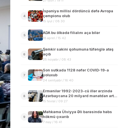
27 iyun / 19:11
İspaniya millisi dördüncü dəfə Avropa
çempionu olub
4
15 iyul / 08:30
ADA bu ölkədə filialını aça bilər
5
18 aprel / 15:42
Şəmkir sakini qohumuna tüfənglə atəş
açıb
6
25 noyabr / 08:43
Son sutkada 1128 nəfər COVID-19-a
yoluxub
7
24 sentyabr / 16:40
Ermənilər 1992-2023-cü illər ərzində
Azərbaycana 20 milyard manatdan artıq
8
maddi ziyan vurub
15 fevral / 09:27
Məhkəmə Ülviyyə Əli barəsində həbs
hökmü çıxarıb
9
7 may / 16:41