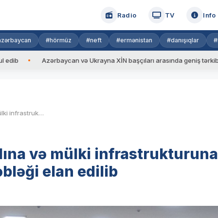
Radio
TV
Info
azərbaycan
#hörmüz
#neft
#ermənistan
#danışıqlar
#
Azərbaycan və Ukrayna XİN başçıları arasında geniş tərkibdə görüş 
Azərbaycanın hərbi arsenalına və mülki infrastrukturuna vurulmuş maddi ziyanın məbləği elan edilib
ına və mülki infrastrukturuna
ləği elan edilib