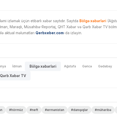
mi izləmək üçün etibarlı xəbər saytıdır. Saytda
Bölgə xəbərləri
(Ağsta
İdman, Maraqlı, Müsahibə-Reportaj, QHT Xəbər və Qərb Xəbər TV bölmələ
ilə aktual məlumatları
Qerbxeber.com
-da izləyin.
ünya
İdman
Bölgə xəbərləri
Ağstafa
Gəncə
Gədəbəy
Qərb Xəbər TV
an
#hörmüz
#neft
#ermənistan
#danışıqlar
#müharibə