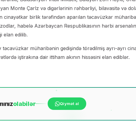
 Monte Çarlz və digərlərinin rəhbərliyi, bilavasitə və dol
ən cinayətkar birlik tərəfindən aparılan təcavüzkar müharib
 epizodlar, habelə Azərbaycan Respublikasının hərbi arsenalı
elan edilib.
 təcavüzkar müharibənin gedişində törədilmiş ayrı-ayrı cin
ətlərdə iştirakına dair ittiham akının hissəsini elan ediblər.
mınız
ola
bilər
Qiymət al