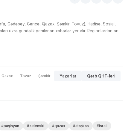
fa, Gədəbəy, Gəncə, Qazax, Şəmkir, Tovuz), Hadisə, Sosial,
ri üzrə gündəlik yenilənən xəbərlər yer alır. Regionlardan ən
Qazax
Tovuz
Şəmkir
Yazarlar
Qərb QHT-lərİ
#paşinyan
#zelenski
#qazax
#atəşkəs
#israil