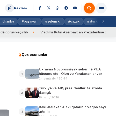
Reklam
müharibə
#paşinyan
#zelenski
#qazax
#atəşkəs
#isra
keçirilib
Vladimir Putin Azərbaycan Prezidentinə zəng edib
Çox oxunanlar
Ukrayna Novorossiysk şəhərinə PUA
hücumu etdi-Ölən və Yaralananlar var
1
24 sentyabr / 20:44
Türkiyə və ABŞ prezidentləri telefonla
danışıb
2
16 mart / 20:16
Bakı-Balakən-Bakı qatarının vaqon sayı
artırılır
3