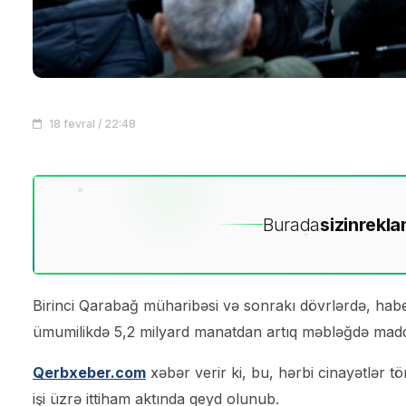
18 fevral / 22:48
Burada
sizin
rekla
Birinci Qarabağ müharibəsi və sonrakı dövrlərdə, hab
ümumilikdə 5,2 milyard manatdan artıq məbləğdə madd
Qerbxeber.com
xəbər verir ki, bu, hərbi cinayətlər tö
işi üzrə ittiham aktında qeyd olunub.