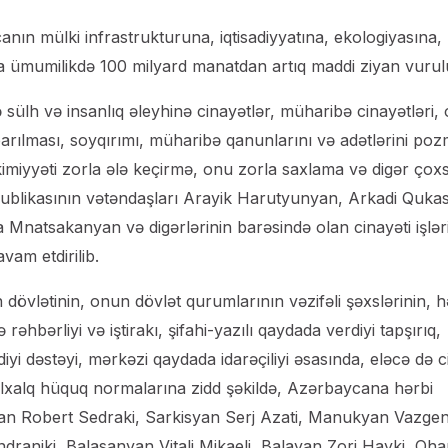
anın mülki infrastrukturuna, iqtisadiyyatına, ekologiyasına,
a ümumilikdə 100 milyard manatdan artıq maddi ziyan vurul
sülh və insanlıq əleyhinə cinayətlər, müharibə cinayətləri, 
ılması, soyqırımı, müharibə qanunlarını və adətlərini poz
imiyyəti zorla ələ keçirmə, onu zorla saxlama və digər çoxs
spublikasının vətəndaşları Arayik Harutyunyan, Arkadi Quka
natsakanyan və digərlərinin barəsində olan cinayəti işlər
vam etdirilib.
dövlətinin, onun dövlət qurumlarının vəzifəli şəxslərinin, h
rəhbərliyi və iştirakı, şifahi-yazılı qaydada verdiyi tapşırıq,
rdiyi dəstəyi, mərkəzi qaydada idarəçiliyi əsasında, eləcə də c
əlxalq hüquq normalarına zidd şəkildə, Azərbaycana hərbi
an Robert Sedraki, Sarkisyan Serj Azati, Manukyan Vazge
raniki, Balasanyan Vitali Mikaeli, Balayan Zori Hayki, Oh