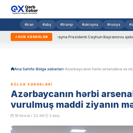
#iran
#abş
#tramp
#ukrayna
#rusiya
#
ni qaydalar
Ukrayna Prezidenti Ceyhun Bayramovu qəbul edib
SON XƏBƏRLƏR
Skip
to
content
Ana Səhifə
Bölgə xəbərləri
BÖLGƏ XƏBƏRLƏRI
Azərbaycanın hərbi arsenal
vurulmuş maddi ziyanın məb
18 fevral / 22:48
3 dəq