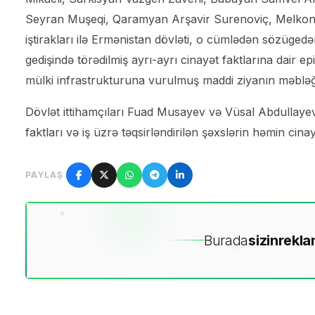
Seyran Muşeqi, Qaramyan Arşavir Surenoviç, Melkonyan
iştirakları ilə Ermənistan dövləti, o cümlədən sözüged
gedişində törədilmiş ayrı-ayrı cinayət faktlarına dair
mülki infrastrukturuna vurulmuş maddi ziyanın məbləği 
Dövlət ittihamçıları Fuad Musayev və Vüsal Abdullayev
faktları və iş üzrə təqsirləndirilən şəxslərin həmin cinay
PAYLAŞ
Burada
sizin
rekla