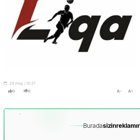
24 may / 10:21
0
0
A
A
Burada
sizin
reklamın