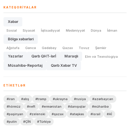
KATEQORIYALAR
Xəbər
Sosial
Siyasət
İqtisadiyyat
Mədəniyyət
Dünya
İdman
Bölgə xəbərləri
Ağstafa
Gəncə
Gədəbəy
Qazax
Tovuz
Şəmkir
Yazarlar
Qərb QHT-lərİ
Maraqlı
Elm və Texnologiya
Müsahibə-Reportaj
Qərb Xəbər TV
ETIKETLƏR
#iran
#abş
#tramp
#ukrayna
#rusiya
#azərbaycan
#hörmüz
#neft
#ermənistan
#danışıqlar
#müharibə
#paşinyan
#zelenski
#qazax
#atəşkəs
#israil
#Aİ
#putin
#ÇİN
#Türkiyə