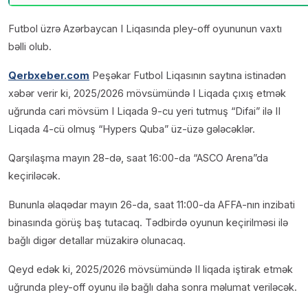
Futbol üzrə Azərbaycan I Liqasında pley-off oyununun vaxtı
bəlli olub.
Qerbxeber.com
Peşəkar Futbol Liqasının saytına istinadən
xəbər verir ki, 2025/2026 mövsümündə I Liqada çıxış etmək
uğrunda cari mövsüm I Liqada 9-cu yeri tutmuş “Difai” ilə II
Liqada 4-cü olmuş “Hypers Quba” üz-üzə gələcəklər.
Qarşılaşma mayın 28-də, saat 16:00-da “ASCO Arena”da
keçiriləcək.
Bununla əlaqədar mayın 26-da, saat 11:00-da AFFA-nın inzibati
binasında görüş baş tutacaq. Tədbirdə oyunun keçirilməsi ilə
bağlı digər detallar müzakirə olunacaq.
Qeyd edək ki, 2025/2026 mövsümündə II liqada iştirak etmək
uğrunda pley-off oyunu ilə bağlı daha sonra məlumat veriləcək.