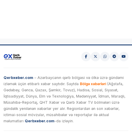
Qerbxeber.com
– Azərbaycanın qərb bölgəsi və ölkə üzrə gündəmi
izləmək üçün etibarlı xəbər saytıdır. Saytda
Bölgə xəbərləri
(Ağstafa,
Gədəbəy, Gəncə, Qazax, Şəmkir, Tovuz), Hadisə, Sosial, Siyasət,
İqtisadiyyat, Dünya, Elm və Texnologiya, Mədəniyyət, İdman, Maraqlı,
Müsahibə-Reportaj, QHT Xəbər və Qərb Xəbər TV bölmələri üzrə
gündəlik yenilənən xəbərlər yer alır. Regionlardan ən son xəbərlər,
ictimai-sosial mövzular, müsahibələr və reportajlar ilə aktual
məlumatları
Qerbxeber.com
-da izləyin.