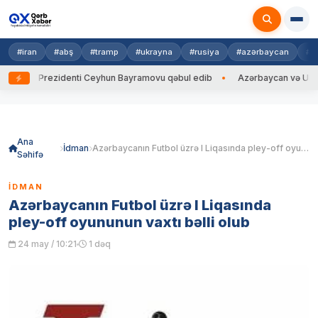
#iran
#abş
#tramp
#ukrayna
#rusiya
#azərbaycan
#h
ayna Prezidenti Ceyhun Bayramovu qəbul edib
Azərbaycan və Ukrayna X
Skip
to
content
Ana
İdman
Azərbaycanın Futbol üzrə I Liqasında pley-off oyununun vaxtı bəlli olub
Səhifə
İDMAN
Azərbaycanın Futbol üzrə I Liqasında
pley-off oyununun vaxtı bəlli olub
24 may / 10:21
1 dəq