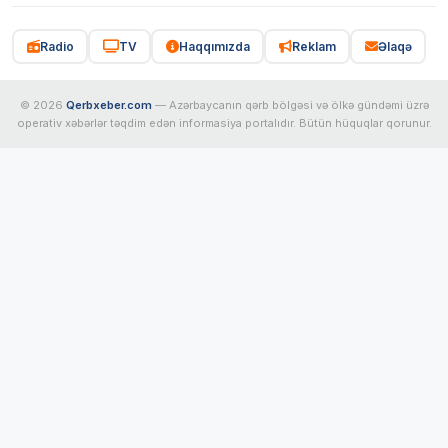
Radio
TV
Haqqımızda
Reklam
Əlaqə
© 2026
Qerbxeber.com
— Azərbaycanın qərb bölgəsi və ölkə gündəmi üzrə
operativ xəbərlər təqdim edən informasiya portalıdır. Bütün hüquqlar qorunur.