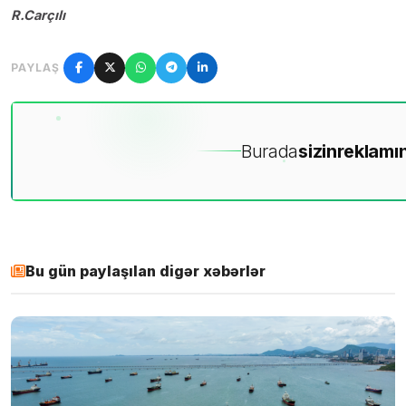
R.Carçılı
PAYLAŞ
Burada
sizin
reklamın
Bu gün paylaşılan digər xəbərlər