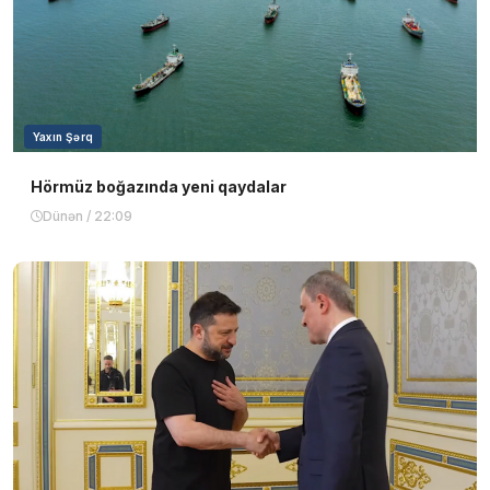
Yaxın Şərq
Hörmüz boğazında yeni qaydalar
Dünən / 22:09