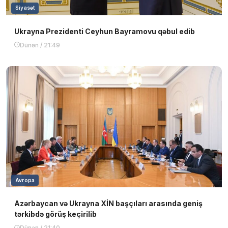
Siyasət
Ukrayna Prezidenti Ceyhun Bayramovu qəbul edib
Dünən / 21:49
Avropa
Azərbaycan və Ukrayna XİN başçıları arasında geniş
tərkibdə görüş keçirilib
Dünən / 21:40