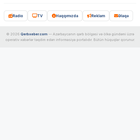
Radio
TV
Haqqımızda
Reklam
Əlaqə
© 2026
Qerbxeber.com
— Azərbaycanın qərb bölgəsi və ölkə gündəmi üzrə
operativ xəbərlər təqdim edən informasiya portalıdır. Bütün hüquqlar qorunur.