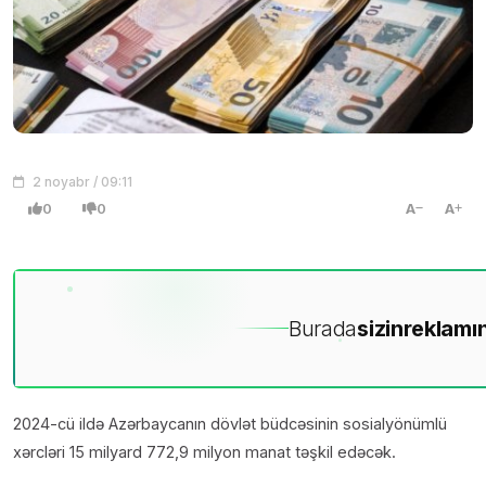
2 noyabr / 09:11
0
0
A
A
Burada
sizin
reklamın
2024-cü ildə Azərbaycanın dövlət büdcəsinin sosialyönümlü
xərcləri 15 milyard 772,9 milyon manat təşkil edəcək.