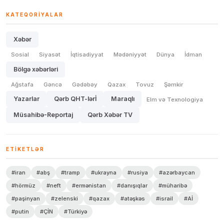
KATEQORIYALAR
Xəbər
Sosial
Siyasət
İqtisadiyyat
Mədəniyyət
Dünya
İdman
Bölgə xəbərləri
Ağstafa
Gəncə
Gədəbəy
Qazax
Tovuz
Şəmkir
Yazarlar
Qərb QHT-lərİ
Maraqlı
Elm və Texnologiya
Müsahibə-Reportaj
Qərb Xəbər TV
ETIKETLƏR
#iran
#abş
#tramp
#ukrayna
#rusiya
#azərbaycan
#hörmüz
#neft
#ermənistan
#danışıqlar
#müharibə
#paşinyan
#zelenski
#qazax
#atəşkəs
#israil
#Aİ
#putin
#ÇİN
#Türkiyə