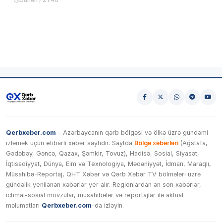
Qerbxeber.com
– Azərbaycanın qərb bölgəsi və ölkə üzrə gündəmi
izləmək üçün etibarlı xəbər saytıdır. Saytda
Bölgə xəbərləri
(Ağstafa,
Gədəbəy, Gəncə, Qazax, Şəmkir, Tovuz), Hadisə, Sosial, Siyasət,
İqtisadiyyat, Dünya, Elm və Texnologiya, Mədəniyyət, İdman, Maraqlı,
Müsahibə-Reportaj, QHT Xəbər və Qərb Xəbər TV bölmələri üzrə
gündəlik yenilənən xəbərlər yer alır. Regionlardan ən son xəbərlər,
ictimai-sosial mövzular, müsahibələr və reportajlar ilə aktual
məlumatları
Qerbxeber.com
-da izləyin.