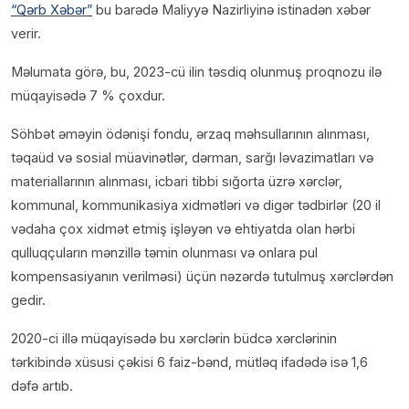
“Qərb Xəbər”
bu barədə Maliyyə Nazirliyinə istinadən xəbər
verir.
Məlumata görə, bu, 2023-cü ilin təsdiq olunmuş proqnozu ilə
müqayisədə 7 % çoxdur.
Söhbət əməyin ödənişi fondu, ərzaq məhsullarının alınması,
təqaüd və sosial müavinətlər, dərman, sarğı ləvazimatları və
materiallarının alınması, icbari tibbi sığorta üzrə xərclər,
kommunal, kommunikasiya xidmətləri və digər tədbirlər (20 il
vədaha çox xidmət etmiş işləyən və ehtiyatda olan hərbi
qulluqçuların mənzillə təmin olunması və onlara pul
kompensasiyanın verilməsi) üçün nəzərdə tutulmuş xərclərdən
gedir.
2020-ci illə müqayisədə bu xərclərin büdcə xərclərinin
tərkibində xüsusi çəkisi 6 faiz-bənd, mütləq ifadədə isə 1,6
dəfə artıb.