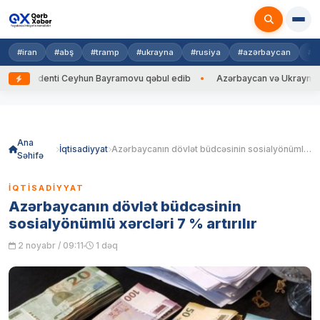
#iran
#abş
#tramp
#ukrayna
#rusiya
#azərbaycan
#h
zidenti Ceyhun Bayramovu qəbul edib
Azərbaycan və Ukrayna XİN başçı
Skip
to
content
Ana
İqtisadiyyat
Azərbaycanın dövlət büdcəsinin sosialyönümlü xərcləri 7 % artırılır
Səhifə
İQTISADIYYAT
Azərbaycanın dövlət büdcəsinin
sosialyönümlü xərcləri 7 % artırılır
2 noyabr / 09:11
1 dəq