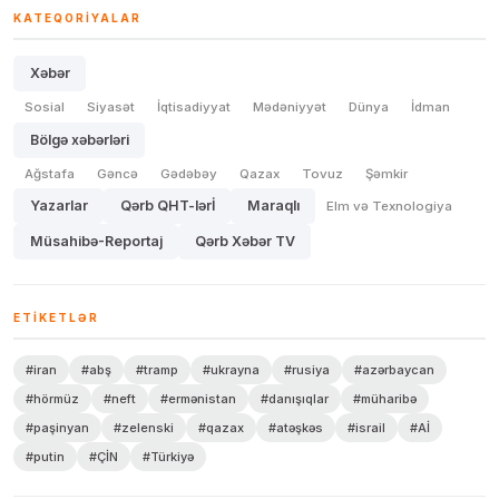
KATEQORIYALAR
Xəbər
Sosial
Siyasət
İqtisadiyyat
Mədəniyyət
Dünya
İdman
Bölgə xəbərləri
Ağstafa
Gəncə
Gədəbəy
Qazax
Tovuz
Şəmkir
Yazarlar
Qərb QHT-lərİ
Maraqlı
Elm və Texnologiya
Müsahibə-Reportaj
Qərb Xəbər TV
ETIKETLƏR
#iran
#abş
#tramp
#ukrayna
#rusiya
#azərbaycan
#hörmüz
#neft
#ermənistan
#danışıqlar
#müharibə
#paşinyan
#zelenski
#qazax
#atəşkəs
#israil
#Aİ
#putin
#ÇİN
#Türkiyə