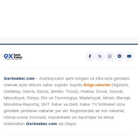
Qerbxeber.com
– Azərbaycanın qərb bölgəsi və ölkə üzrə gündəmi
izləmək üçün etibarlı xəbər saytıdır. Saytda
Bölgə xəbərləri
(Ağstafa,
Gədəbəy, Gəncə, Qazax, Şəmkir, Tovuz), Hadisə, Sosial, Siyasət,
İqtisadiyyat, Dünya, Elm və Texnologiya, Mədəniyyət, İdman, Maraqlı,
Müsahibə-Reportaj, QHT Xəbər və Qərb Xəbər TV bölmələri üzrə
gündəlik yenilənən xəbərlər yer alır. Regionlardan ən son xəbərlər,
ictimai-sosial mövzular, müsahibələr və reportajlar ilə aktual
məlumatları
Qerbxeber.com
-da izləyin.