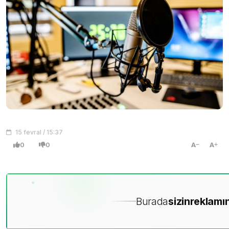
15 fevral / 15:37
0
0
A
A
Burada
sizin
reklamın