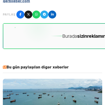
qerbxeber.com
PAYLAŞ
Burada
sizin
reklamın
Bu gün paylaşılan digər xəbərlər