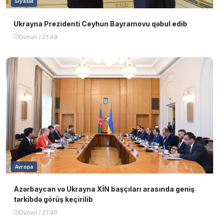
Siyasət
Ukrayna Prezidenti Ceyhun Bayramovu qəbul edib
Dünən / 21:49
Avropa
Azərbaycan və Ukrayna XİN başçıları arasında geniş
tərkibdə görüş keçirilib
Dünən / 21:40