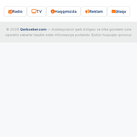
Radio
TV
Haqqımızda
Reklam
Əlaqə
© 2026
Qerbxeber.com
— Azərbaycanın qərb bölgəsi və ölkə gündəmi üzrə
operativ xəbərlər təqdim edən informasiya portalıdır. Bütün hüquqlar qorunur.