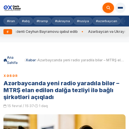
#iran
#abş
#tramp
#ukrayna
#rusiya
#azərbaycan
#h
zidenti Ceyhun Bayramovu qəbul edib
Azərbaycan və Ukrayna XİN başçıl
Skip
to
content
Ana
Xəbər
Azərbaycanda yeni radio yaradıla bilər – MTRŞ elan edilən dalğa tezliyi ilə bağlı şirkətləri açıqladı
Səhifə
XƏBƏR
Azərbaycanda yeni radio yaradıla bilər –
MTRŞ elan edilən dalğa tezliyi ilə bağlı
şirkətləri açıqladı
15 fevral / 15:37
1 dəq