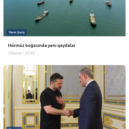
Yaxın Şərq
Hörmüz boğazında yeni qaydalar
Dünən / 22:09