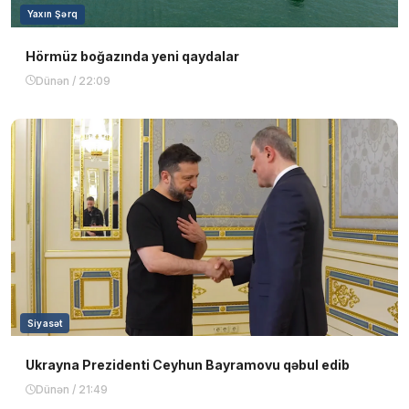
Yaxın Şərq
Hörmüz boğazında yeni qaydalar
Dünən / 22:09
Siyasət
Ukrayna Prezidenti Ceyhun Bayramovu qəbul edib
Dünən / 21:49