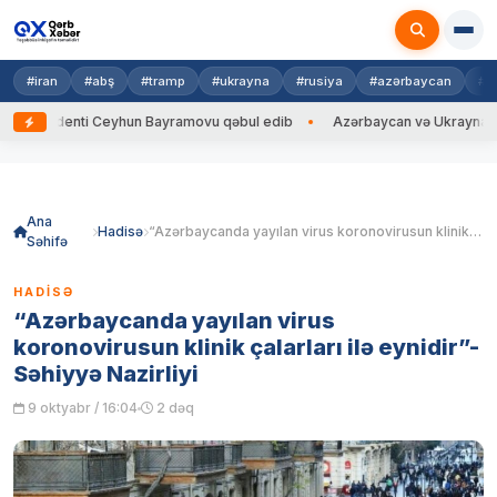
#iran
#abş
#tramp
#ukrayna
#rusiya
#azərbaycan
#h
identi Ceyhun Bayramovu qəbul edib
Azərbaycan və Ukrayna XİN başçıla
Skip
to
content
Ana
Hadisə
“Azərbaycanda yayılan virus koronovirusun klinik çalarları ilə eynidir”- Səhiyyə Nazirliyi
Səhifə
HADISƏ
“Azərbaycanda yayılan virus
koronovirusun klinik çalarları ilə eynidir”-
Səhiyyə Nazirliyi
9 oktyabr / 16:04
2 dəq