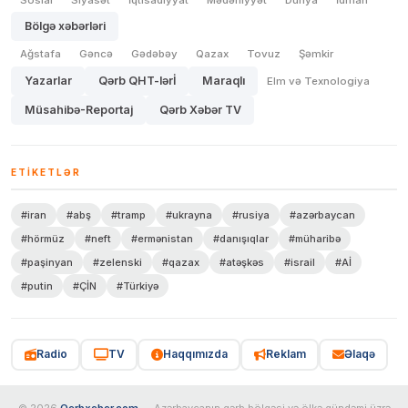
Bölgə xəbərləri
Ağstafa
Gəncə
Gədəbəy
Qazax
Tovuz
Şəmkir
Yazarlar
Qərb QHT-lərİ
Maraqlı
Elm və Texnologiya
Müsahibə-Reportaj
Qərb Xəbər TV
ETIKETLƏR
#iran
#abş
#tramp
#ukrayna
#rusiya
#azərbaycan
#hörmüz
#neft
#ermənistan
#danışıqlar
#müharibə
#paşinyan
#zelenski
#qazax
#atəşkəs
#israil
#Aİ
#putin
#ÇİN
#Türkiyə
Radio
TV
Haqqımızda
Reklam
Əlaqə
© 2026
Qerbxeber.com
— Azərbaycanın qərb bölgəsi və ölkə gündəmi üzrə