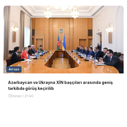
Avropa
Azərbaycan və Ukrayna XİN başçıları arasında geniş
tərkibdə görüş keçirilib
Dünən / 21:40