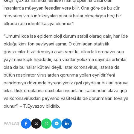
keçir, çox az hallarda, əsasən risk qruplarına daxil olan
insanlarda müəyyən fəsadlar verə bilir. Ona görə də bu cür
mövsümi virus infeksiyaları xüsusi hallar olmadıqda heç bir
ölkədə rutin identifikasiya olunmur”.
“Ümumilikdə isə epidemioloji durum stabil olaraq qalır, hər ildə
olduğu kimi fon səviyyəni aşmır. O cümlədən statistik
göstəricilər bizə deməyə əsas verir ki, ölkədə koronavirusun
yayılması kiçik həddədir, son vaxtlar yoluxma sayında artımlar
olsa da bu hallar kütləvi deyil. İstər koronavirus, istərsə də
bütün respirator viruslardan qorunma yolları eynidir.Yəni
pandemiya dövründə öyrəndiyimiz qızıl qaydalar bizləri qoruya
bilər. Risk qruplarına daxil olan insanların isə bundan əlavə qrip
və koronavirusdan peyvənd vasitəsi ilə də qorunmaları tövsiyə
olunur”, – T.Eyvazov bildirib.
PAYLAŞ