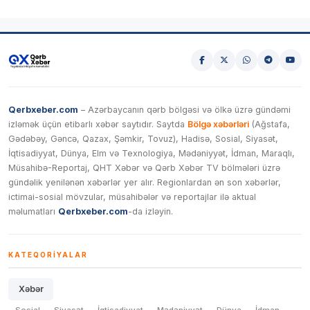
Qerbxeber.com
– Azərbaycanın qərb bölgəsi və ölkə üzrə gündəmi
izləmək üçün etibarlı xəbər saytıdır. Saytda
Bölgə xəbərləri
(Ağstafa,
Gədəbəy, Gəncə, Qazax, Şəmkir, Tovuz), Hadisə, Sosial, Siyasət,
İqtisadiyyat, Dünya, Elm və Texnologiya, Mədəniyyət, İdman, Maraqlı,
Müsahibə-Reportaj, QHT Xəbər və Qərb Xəbər TV bölmələri üzrə
gündəlik yenilənən xəbərlər yer alır. Regionlardan ən son xəbərlər,
ictimai-sosial mövzular, müsahibələr və reportajlar ilə aktual
məlumatları
Qerbxeber.com
-da izləyin.
KATEQORIYALAR
Xəbər
Sosial
Siyasət
İqtisadiyyat
Mədəniyyət
Dünya
İdman