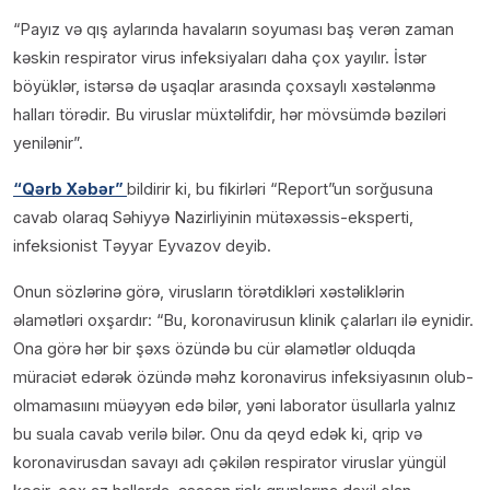
“Payız və qış aylarında havaların soyuması baş verən zaman
kəskin respirator virus infeksiyaları daha çox yayılır. İstər
böyüklər, istərsə də uşaqlar arasında çoxsaylı xəstələnmə
halları törədir. Bu viruslar müxtəlifdir, hər mövsümdə bəziləri
yenilənir”.
“Qərb Xəbər”
bildirir ki, bu fikirləri “Report”un sorğusuna
cavab olaraq Səhiyyə Nazirliyinin mütəxəssis-eksperti,
infeksionist Təyyar Eyvazov deyib.
Onun sözlərinə görə, virusların törətdikləri xəstəliklərin
əlamətləri oxşardır: “Bu, koronavirusun klinik çalarları ilə eynidir.
Ona görə hər bir şəxs özündə bu cür əlamətlər olduqda
müraciət edərək özündə məhz koronavirus infeksiyasının olub-
olmamasıını müəyyən edə bilər, yəni laborator üsullarla yalnız
bu suala cavab verilə bilər. Onu da qeyd edək ki, qrip və
koronavirusdan savayı adı çəkilən respirator viruslar yüngül