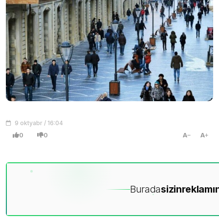
9 oktyabr / 16:04
0
0
A
A
Burada
sizin
reklamın