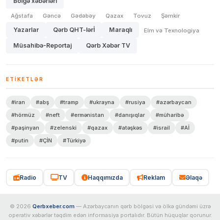
Bölgə xəbərləri
Ağstafa
Gəncə
Gədəbəy
Qazax
Tovuz
Şəmkir
Yazarlar
Qərb QHT-lərİ
Maraqlı
Elm və Texnologiya
Müsahibə-Reportaj
Qərb Xəbər TV
ETIKETLƏR
#iran
#abş
#tramp
#ukrayna
#rusiya
#azərbaycan
#hörmüz
#neft
#ermənistan
#danışıqlar
#müharibə
#paşinyan
#zelenski
#qazax
#atəşkəs
#israil
#Aİ
#putin
#ÇİN
#Türkiyə
Radio
TV
Haqqımızda
Reklam
Əlaqə
© 2026
Qerbxeber.com
— Azərbaycanın qərb bölgəsi və ölkə gündəmi üzrə
operativ xəbərlər təqdim edən informasiya portalıdır. Bütün hüquqlar qorunur.