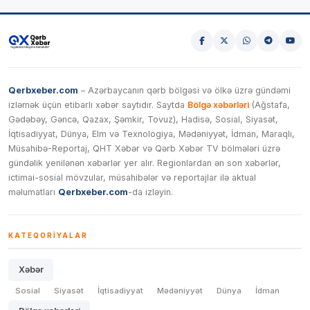
Qerbxeber.com
– Azərbaycanın qərb bölgəsi və ölkə üzrə gündəmi
izləmək üçün etibarlı xəbər saytıdır. Saytda
Bölgə xəbərləri
(Ağstafa,
Gədəbəy, Gəncə, Qazax, Şəmkir, Tovuz), Hadisə, Sosial, Siyasət,
İqtisadiyyat, Dünya, Elm və Texnologiya, Mədəniyyət, İdman, Maraqlı,
Müsahibə-Reportaj, QHT Xəbər və Qərb Xəbər TV bölmələri üzrə
gündəlik yenilənən xəbərlər yer alır. Regionlardan ən son xəbərlər,
ictimai-sosial mövzular, müsahibələr və reportajlar ilə aktual
məlumatları
Qerbxeber.com
-da izləyin.
KATEQORIYALAR
Xəbər
Sosial
Siyasət
İqtisadiyyat
Mədəniyyət
Dünya
İdman