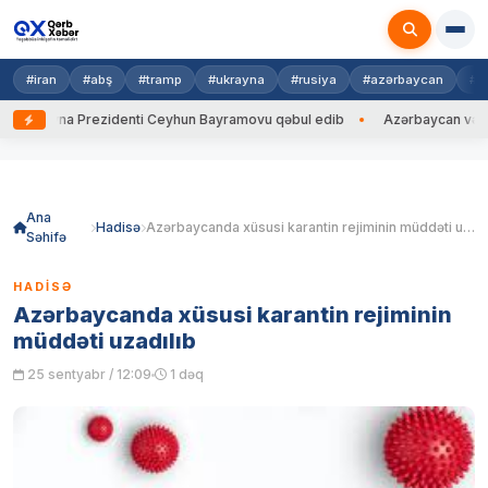
#iran
#abş
#tramp
#ukrayna
#rusiya
#azərbaycan
#h
Ukrayna Prezidenti Ceyhun Bayramovu qəbul edib
Azərbaycan və Ukrayn
Skip
to
content
Ana
Hadisə
Azərbaycanda xüsusi karantin rejiminin müddəti uzadılıb
Səhifə
HADISƏ
Azərbaycanda xüsusi karantin rejiminin
müddəti uzadılıb
25 sentyabr / 12:09
1 dəq