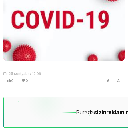
25 sentyabr / 12:09
0
0
A
A
Burada
sizin
reklamın