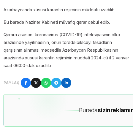
Azərbaycanda xüsusi karantin rejiminin müddəti uzadılıb.
Bu barədə Nazirlər Kabineti müvafiq qərar qəbul edib.
Qərara əsasən, koronavirus (COVID-19) infeksiyasının ölkə
ərazisində yayılmasının, onun törədə biləcəyi fəsadların
qarşısının alınması məqsədilə Azərbaycan Respublikasının
ərazisində xüsusi karantin rejiminin müddəti 2024-cü il 2 yanvar
saat 06:00-dək uzadılıb
PAYLAŞ
Burada
sizin
reklamın