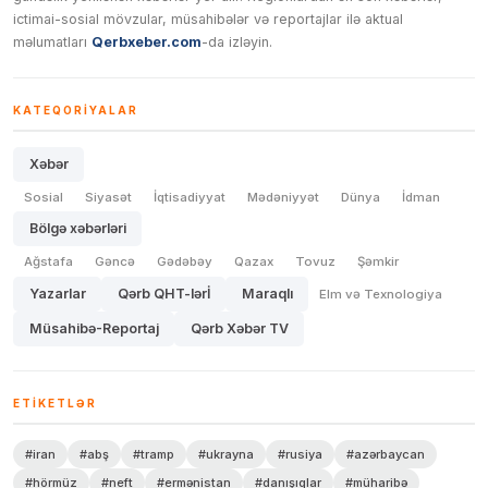
ictimai-sosial mövzular, müsahibələr və reportajlar ilə aktual
məlumatları
Qerbxeber.com
-da izləyin.
KATEQORIYALAR
Xəbər
Sosial
Siyasət
İqtisadiyyat
Mədəniyyət
Dünya
İdman
Bölgə xəbərləri
Ağstafa
Gəncə
Gədəbəy
Qazax
Tovuz
Şəmkir
Yazarlar
Qərb QHT-lərİ
Maraqlı
Elm və Texnologiya
Müsahibə-Reportaj
Qərb Xəbər TV
ETIKETLƏR
#iran
#abş
#tramp
#ukrayna
#rusiya
#azərbaycan
#hörmüz
#neft
#ermənistan
#danışıqlar
#müharibə