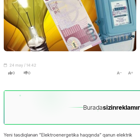
24 may / 14:42
0
0
A
A
Burada
sizin
reklamın
Yeni təsdiqlənən ”Elektroenergetika haqqında” qanun elektrik