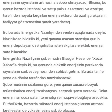
enerjisinin qiymətinin artmasına səbəb olmayacaq. Əksinə, bu
qanun hazırda istehsalı və satışı yalnız azərenerji və azərişıq
tərəfindən həyata keçirilən enerji sektorunda özəl iştirakçıların
fəaliyyət göstərməsinə şərait yaradacaq.
Bu barədə Energetika Nazirliyindən verilən açıqlamada deyilir.
Nazirlikdən bildirilib ki, yeni qanuna əsasən stansiya qurub
enerji depolayan özəl şirkətlər istehlakçılara elektrik enerjisi
sata biləcəklər.
Energetika Nazirliyinin şöbə müdiri Ələsgər Həsənov “Xəzər
Xəbər”ə deyib ki, bu qanunda elektrik enerjisinin pərakəndə
qiymətinin sərbəstləşməsindən söhbət getmir. Burada tariflər
yenə də dövlət tərəfindən tənzimlənəcək.
Şöbə müdrinin sözlərinə görə, yeni qanun xüsusilə böyük
müəssisələrə enerji təminatçısını seçmək şansı verəcək. Onlar
enerjini ən ucuz satan təminatçı ilə müqavilə bağlaya biləcəklər.
Bütövlükdə, bazarda müstəqil enerji istehsalçılarının artması
keyfiyyətin də yüksəlməsinə səbəb olacaq.