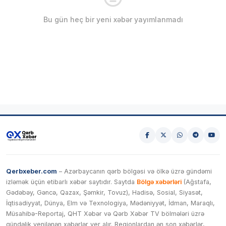
Bu gün heç bir yeni xəbər yayımlanmadı
Qerbxeber.com
– Azərbaycanın qərb bölgəsi və ölkə üzrə gündəmi
izləmək üçün etibarlı xəbər saytıdır. Saytda
Bölgə xəbərləri
(Ağstafa,
Gədəbəy, Gəncə, Qazax, Şəmkir, Tovuz), Hadisə, Sosial, Siyasət,
İqtisadiyyat, Dünya, Elm və Texnologiya, Mədəniyyət, İdman, Maraqlı,
Müsahibə-Reportaj, QHT Xəbər və Qərb Xəbər TV bölmələri üzrə
gündəlik yenilənən xəbərlər yer alır. Regionlardan ən son xəbərlər,