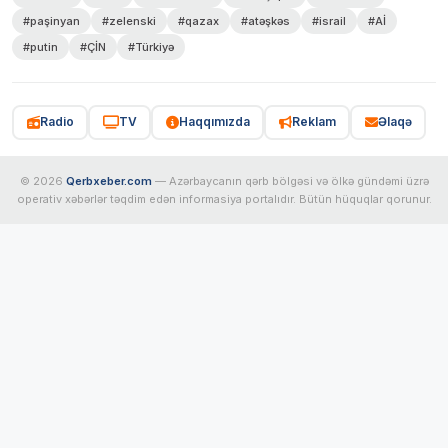
#paşinyan
#zelenski
#qazax
#atəşkəs
#israil
#Aİ
#putin
#ÇİN
#Türkiyə
Radio
TV
Haqqımızda
Reklam
Əlaqə
© 2026
Qerbxeber.com
— Azərbaycanın qərb bölgəsi və ölkə gündəmi üzrə
operativ xəbərlər təqdim edən informasiya portalıdır. Bütün hüquqlar qorunur.