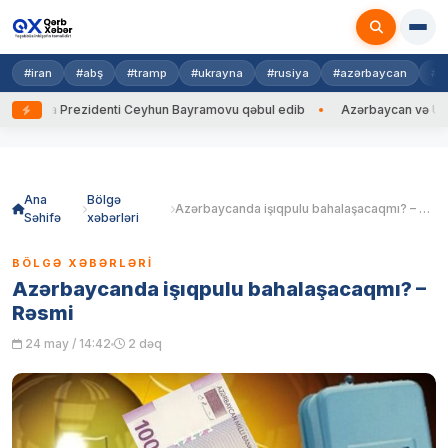
#iran
#abş
#tramp
#ukrayna
#rusiya
#azərbaycan
#h
ayna Prezidenti Ceyhun Bayramovu qəbul edib
Azərbaycan və Ukrayna 
Skip
to
content
Ana
Bölgə
Azərbaycanda işıqpulu bahalaşacaqmı? – Rəsmi
Səhifə
xəbərləri
BÖLGƏ XƏBƏRLƏRI
Azərbaycanda işıqpulu bahalaşacaqmı? –
Rəsmi
24 may / 14:42
2 dəq