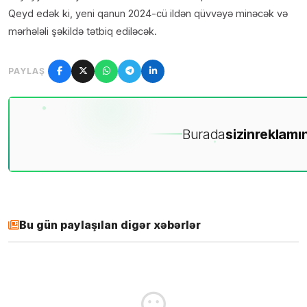
Qeyd edək ki, yeni qanun 2024-cü ildən qüvvəyə minəcək və
mərhələli şəkildə tətbiq ediləcək.
PAYLAŞ
Burada
sizin
reklamın
Bu gün paylaşılan digər xəbərlər