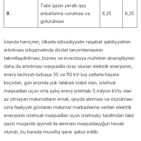
Təbii qazın yeraltı qaz
8.
anbarlarına vurulması və
8,25
8,25
götürülməsi
İclasda həmçinin, ölkədə iqtisadiyyatın rəqabət qabiliyyətinin
artırılması istiqamətində dövlət tənzimləməsinin
təkmilləşdirilməsi, biznes və investisiya mühitinin əlverişliliyinin
daha da artırılması məqsədilə ixrac olunan elektrik enerjisinin,
enerji təchizatı birbaşa 35 və 110 kV-luq xətlərlə həyata
keçirilən, gün ərzində yük tələbatı stabil olan, istehsal
məqsədləri üçün orta aylıq enerji istehlakı 5 milyon kVts-dan
az olmayan məlumatların emalı, qeydə alınması və ötürülməsi
üzrə fəaliyyət göstərən məlumat mərkəzlərinə verilən elektrik
enerjisinin istehsalı məqsədləri üçün istehsalçı tərəfindən təbii
qazın müqavilə qiyməti ilə alınması məqsədəuyğun hesab
olunub, bu barədə müvafiq qərar qəbul edilib.