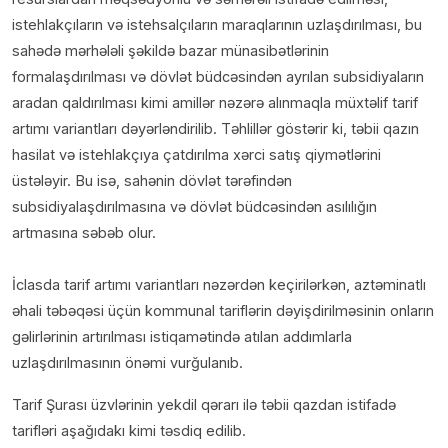
istehlakçıların və istehsalçıların maraqlarının uzlaşdırılması, bu
sahədə mərhələli şəkildə bazar münasibətlərinin
formalaşdırılması və dövlət büdcəsindən ayrılan subsidiyaların
aradan qaldırılması kimi amillər nəzərə alınmaqla müxtəlif tarif
artımı variantları dəyərləndirilib. Təhlillər göstərir ki, təbii qazın
hasilat və istehlakçıya çatdırılma xərci satış qiymətlərini
üstələyir. Bu isə, sahənin dövlət tərəfindən
subsidiyalaşdırılmasına və dövlət büdcəsindən asılılığın
artmasına səbəb olur.
İclasda tarif artımı variantları nəzərdən keçirilərkən, aztəminatlı
əhali təbəqəsi üçün kommunal tariflərin dəyişdirilməsinin onların
gəlirlərinin artırılması istiqamətində atılan addımlarla
uzlaşdırılmasının önəmi vurğulanıb.
Tarif Şurası üzvlərinin yekdil qərarı ilə təbii qazdan istifadə
tarifləri aşağıdakı kimi təsdiq edilib.