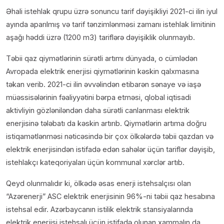
Əhali istehlak qrupu üzrə sonuncu tarif dəyişikliyi 2021-ci ilin iyul
ayında aparılmış və tarif tənzimlənməsi zamanı istehlak limitinin
aşağı həddi üzrə (1200 m3) tariflərə dəyişiklik olunmayıb.
Təbii qaz qiymətlərinin sürətli artımı dünyada, o cümlədən
Avropada elektrik enerjisi qiymətlərinin kəskin qalxmasına
təkan verib. 2021-ci ilin əvvəlindən etibarən sənaye və iaşə
müəssisələrinin fəaliyyətini bərpa etməsi, qlobal iqtisadi
aktivliyin gözləniləndən daha sürətli canlanması elektrik
enerjisinə tələbatı da kəskin artırıb. Qiymətlərin artıma doğru
istiqamətlənməsi nəticəsində bir çox ölkələrdə təbii qazdan və
elektrik enerjisindən istifadə edən sahələr üçün tariflər dəyişib,
istehlakçı kateqoriyaları üçün kommunal xərclər artıb.
Qeyd olunmalıdır ki, ölkədə əsas enerji istehsalçısı olan
“Azərenerji” ASC elektrik enerjisinin 96%-ni təbii qaz hesabına
istehsal edir. Azərbaycanın istilik elektrik stansiyalarında
elektrik enerjisi istehsalı üçün istifadə olunan xammalın da