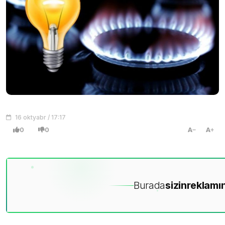
16 oktyabr / 17:17
0
0
A
A
Burada
sizin
reklamın