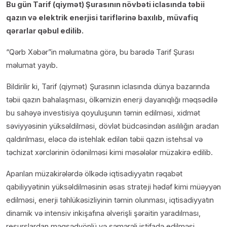
Bu gün Tarif (qiymət) Şurasının növbəti iclasında təbii
qazın və elektrik enerjisi tariflərinə baxılıb, müvafiq
qərarlar qəbul edilib.
“Qərb Xəbər”in məlumatına görə, bu barədə Tarif Şurası
məlumat yayıb.
Bildirilir ki, Tarif (qiymət) Şurasının iclasında dünya bazarında
təbii qazın bahalaşması, ölkəmizin enerji dayanıqlığı məqsədilə
bu sahəyə investisiya qoyuluşunın təmin edilməsi, xidmət
səviyyəsinin yüksəldilməsi, dövlət büdcəsindən asılılığın aradan
qaldırılması, eləcə də istehlak edilən təbii qazın istehsal və
təchizat xərclərinin ödənilməsi kimi məsələlər müzakirə edilib.
Aparılan müzakirələrdə ölkədə iqtisadiyyatın rəqabət
qabiliyyətinin yüksəldilməsinin əsas strateji hədəf kimi müəyyən
edilməsi, enerji təhlükəsizliyinin təmin olunması, iqtisadiyyatın
dinamik və intensiv inkişafına əlverişli şəraitin yaradılması,
resurslardan məqsədyönlü və səmərəli istifadə edilməsi,