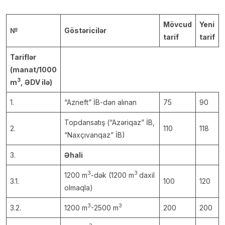
Mövcud
Yeni
№
Göstəricilər
tarif
tarif
Tariflər
(manat/1000
3
m
, ƏDV ilə)
1.
“Azneft” İB-dən alınan
75
90
Topdansatış (“Azəriqaz” İB,
2.
110
118
“Naxçıvanqaz” İB)
3.
Əhali
3
3
1200 m
-dək (1200 m
daxil
3.1.
100
120
olmaqla)
3
3
3.2.
1200 m
-2500 m
200
200