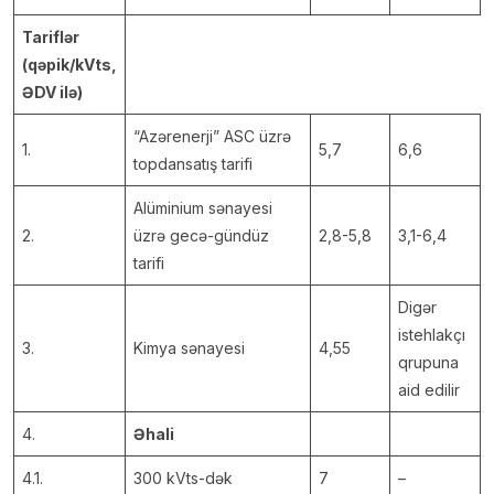
Tariflər
(qəpik/kVts,
ƏDV ilə)
“Azərenerji” ASC üzrə
1.
5,7
6,6
topdansatış tarifi
Alüminium sənayesi
2.
üzrə gecə-gündüz
2,8-5,8
3,1-6,4
tarifi
Digər
istehlakçı
3.
Kimya sənayesi
4,55
qrupuna
aid edilir
4.
Əhali
4.1.
300 kVts-dək
7
–