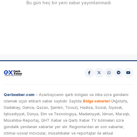
Bu gün heç bir yeni xəbər yayımlanmadı
Qerbxeber.com
– Azərbaycanın qərb bölgəsi və ölkə üzrə gündəmi
izləmək üçün etibarlı xəbər saytıdır. Saytda
Bölgə xəbərləri
(Ağstafa,
Gədəbəy, Gəncə, Qazax, Şəmkir, Tovuz), Hadisə, Sosial, Siyasət,
İqtisadiyyat, Dünya, Elm və Texnologiya, Mədəniyyət, İdman, Maraqlı,
Müsahibə-Reportaj, QHT Xəbər və Qərb Xəbər TV bölmələri üzrə
gündəlik yenilənən xəbərlər yer alır. Regionlardan ən son xəbərlər,
ictimai-sosial mövzular, müsahibələr və reportajlar ilə aktual