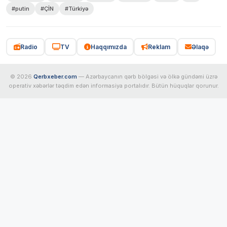
#putin
#ÇİN
#Türkiyə
Radio
TV
Haqqımızda
Reklam
Əlaqə
© 2026
Qerbxeber.com
— Azərbaycanın qərb bölgəsi və ölkə gündəmi üzrə
operativ xəbərlər təqdim edən informasiya portalıdır. Bütün hüquqlar qorunur.