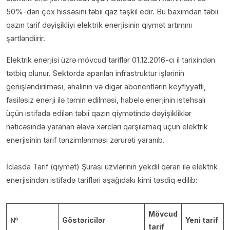
50%-dən çox hissəsini təbii qaz təşkil edir. Bu baxımdan təbii
qazın tarif dəyişikliyi elektrik enerjisinin qiymət artımını
şərtləndiirir.
Elektrik enerjisi üzrə mövcud tariflər 01.12.2016-cı il tarixindən
tətbiq olunur. Sektorda aparılan infrastruktur işlərinin
genişləndirilməsi, əhalinin və digər abonentlərin keyfiyyətli,
fasiləsiz enerji ilə təmin edilməsi, habelə enerjinin istehsalı
üçün istifadə edilən təbii qazın qiymətində dəyişikliklər
nəticəsində yaranan əlavə xərcləri qarşılamaq üçün elektrik
enerjisinin tarif tənzimlənməsi zərurəti yaranıb.
İclasda Tarif (qiymət) Şurası üzvlərinin yekdil qərarı ilə elektrik
enerjisindən istifadə tarifləri aşağıdakı kimi təsdiq edilib:
Mövcud
№
Göstəricilər
Yeni tarif
tarif