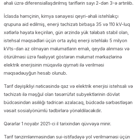
əhali üzrə diferensiallaşdırılmış tariflərin sayı 2-dən 3-ə artırılıb.
İclasda həmçinin, kimya sənayesi qeyri-əhali istehlakçı
qrupuna aid edilmiş, enerji təchizatı birbaşa 35 və 110 kV-luq
xətlərlə həyata keçirilən, gün ərzində yük tələbatı stabil olan,
istehsal məqsədləri üçün orta aylıq enerji istehlakı 5 milyon
kVts-dan az olmayan məlumatların emalı, qeydə alınması və
ötürülməsi üzrə fəaliyyət göstərən məlumat mərkəzlərinə
elektrik enerjisinin müqavilə qiyməti ilə verilməsi
məqsədəuyğun hesab olunub.
Tarif dəyişikliyi nəticəsində qaz və elektrik enerjisi istehsalı və
təchizatı ilə məşğul olan təsərrüfat subyektlərinin dövlət
büdcəsindən asılılığı tədricən azalacaq, büdcədə sərbəstləşən
vəsait sosialyönümlü tədbirlərə yönəldiləcəkdir.
Qərarlar 1 noyabr 2021-ci il tarixindən qüvvəyə minir.
Tarif tənzimlənməsindən sui-istifadəyə yol verilməməsi üçün