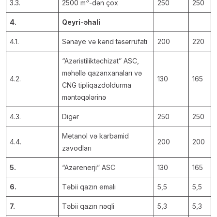
3
3.3.
2500 m
-dən çox
250
250
4.
Qeyri-əhali
4.1.
Sənaye və kənd təsərrüfatı
200
220
“Azəristiliktəchizat” ASC,
məhəllə qazanxanaları və
4.2.
130
165
CNG tipliqazdoldurma
məntəqələrinə
4.3.
Digər
250
250
Metanol və karbamid
4.4.
200
200
zavodları
5.
“Azərenerji” ASC
130
165
6.
Təbii qazın emalı
5,5
5,5
7.
Təbii qazın nəqli
5,3
5,3