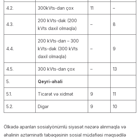
4.2.
300kVts-dan çox
11
–
200 kVts-dək (200
4.3.
–
8
kVts daxil olmaqla)
200 kVts-dan – 300
4.4.
kVts-dək (300 kVts
–
9
daxil olmaqla)
4.5.
300 kVts-dan çox
–
13
5.
Qeyri-əhali
5.1.
Ticarət və xidmət
9
11
5.2.
Digər
9
10
Ölkədə aparılan sosialyönümlü siyasət nəzərə alınmaqla və
əhalinin aztəminatlı təbəqəsinin sosial müdafiəsi məqsədilə