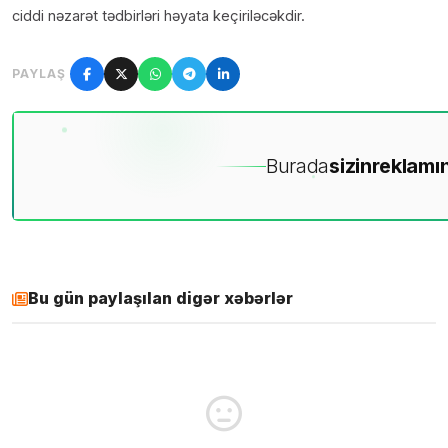
ciddi nəzarət tədbirləri həyata keçiriləcəkdir.
PAYLAŞ
Burada
sizin
reklamın
Bu gün paylaşılan digər xəbərlər