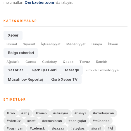
məlumatları
Qerbxeber.com
-da izləyin.
KATEQORIYALAR
Xəbər
Sosial
Siyasət
İqtisadiyyat
Mədəniyyət
Dünya
İdman
Bölgə xəbərləri
Ağstafa
Gəncə
Gədəbəy
Qazax
Tovuz
Şəmkir
Yazarlar
Qərb QHT-lərİ
Maraqlı
Elm və Texnologiya
Müsahibə-Reportaj
Qərb Xəbər TV
ETIKETLƏR
#iran
#abş
#tramp
#ukrayna
#rusiya
#azərbaycan
#hörmüz
#neft
#ermənistan
#danışıqlar
#müharibə
#paşinyan
#zelenski
#qazax
#atəşkəs
#israil
#Aİ