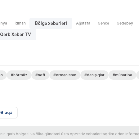
ünya
İdman
Bölgə xəbərləri
Ağstafa
Gəncə
Gədəbəy
Qərb Xəbər TV
an
#hörmüz
#neft
#ermənistan
#danışıqlar
#müharibə
Əlaqə
n qərb bölgəsi və ölkə gündəmi üzrə operativ xəbərlər təqdim edən informasi