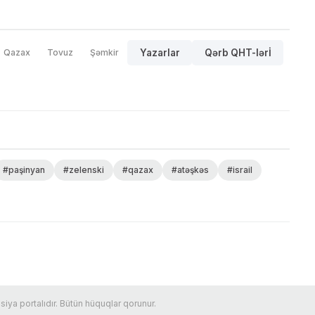
Qazax
Tovuz
Şəmkir
Yazarlar
Qərb QHT-lərİ
#paşinyan
#zelenski
#qazax
#atəşkəs
#israil
ya portalıdır. Bütün hüquqlar qorunur.