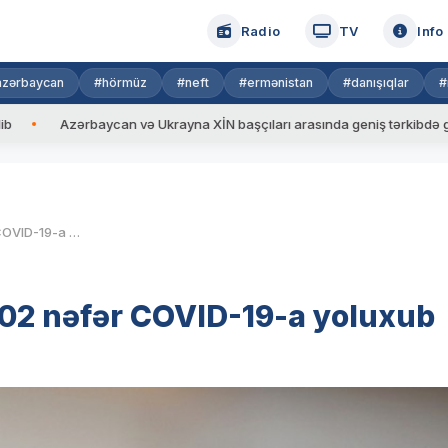
Radio
TV
Info
azərbaycan
#hörmüz
#neft
#ermənistan
#danışıqlar
#
ərbaycan və Ukrayna XİN başçıları arasında geniş tərkibdə görüş keçirili
Azərbaycanda bir gündə 2102 nəfər COVID-19-a yoluxub
02 nəfər COVID-19-a yoluxub