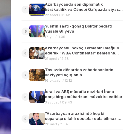
Azərbaycanda son diplomatik
hərəkətlilik və Cənubi Qafqazda siyasi
4
mənzərə
22 aprel / 18:48
Yusifin saati -qonaq Doktor pediatr
Vusalə Əliyeva
5
17 iyul / 11:05
Azərbaycanlı boksçu ermənini məğlub
edərək “WBA Continental” kəmərinə
6
sahib çıxıb
21 aprel / 12:28
Tovuzda dönərdən zəhərlənənlərin
vəziyyəti açıqlanıb
7
16 oktyabr / 12:12
İsrail və ABŞ müdafiə nazirləri İrana
qarşı birgə mübarizəni müzakirə ediblər
8
3 avqust / 09:43
“Azərbaycan ərazisində heç bir
separatçı silahlı dəstələr qala bilməz və
9
qalmayacaq” – Deputatdan İrəvana sərt
26 mart / 11:54
mesaj