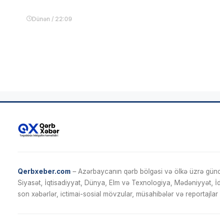
Dünən / 22:09
Qerbxeber.com
– Azərbaycanın qərb bölgəsi və ölkə üzrə gündə
Siyasət, İqtisadiyyat, Dünya, Elm və Texnologiya, Mədəniyyət, 
son xəbərlər, ictimai-sosial mövzular, müsahibələr və reportajlar 