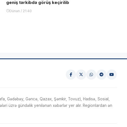
geniş tərkibdə görüş keçirilib
Dünən / 21:40
fa, Gədəbəy, Gəncə, Qazax, Şəmkir, Tovuz), Hadisə, Sosial,
ri üzrə gündəlik yenilənən xəbərlər yer alır. Regionlardan ən