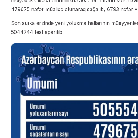
İndiyədək ölkədə ümumilikdə 505554 nəfərin koronavir
479675 nəfər müalicə olunaraq sağalıb, 6793 nəfər vəf
Son sutka ərzində yeni yoluxma hallarının müəyyənləşd
5044744 test aparılıb.