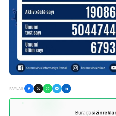
PAYLAŞ
Burada
sizin
rekla