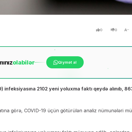
0
0
A
mınız
ola
bilər
Qiymət al
 infeksiyasına 2102 yeni yoluxma faktı qeydə alınıb, 86
atına görə, COVID-19 üçün götürülən analiz nümunələri mü