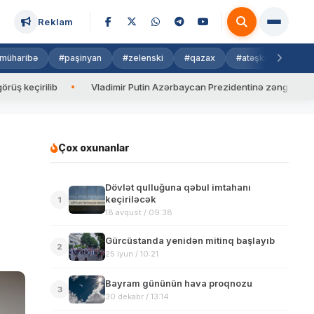
Reklam
müharibə
#paşinyan
#zelenski
#qazax
#atəşkəs
#isra
b
Vladimir Putin Azərbaycan Prezidentinə zəng edib
Valyu
Çox oxunanlar
Dövlət qulluğuna qəbul imtahanı
keçiriləcək
1
18 avqust / 09:38
Gürcüstanda yenidən mitinq başlayıb
2
25 iyun / 10:21
Bayram gününün hava proqnozu
3
30 dekabr / 13:14