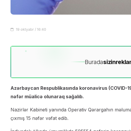
19 oktyabr / 16:40
Burada
sizin
rekla
Azərbaycan Respublikasında koronavirus (COVID-19)
nəfər müalicə olunaraq sağalıb.
Nazirlər Kabineti yanında Operativ Qərargahın məlum
çıxmış 15 nəfər vəfat edib.