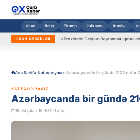
#iran
#abş
#tramp
#ukrayna
#rusiya
#
alar
Ukrayna Prezidenti Ceyhun Bayramovu qəbul edib
Az
SON XƏBƏRLƏR
Skip
to
content
Ana Səhifə
Kateqoriyasız
KATEQORIYASIZ
Azərbaycanda bir gündə 21
19 oktyabr / 16:40
1 dəq