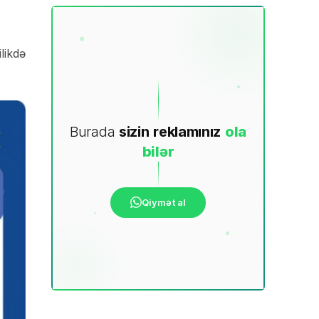
likdə
Burada
sizin
reklamınız
ola
bilər
Qiymət al