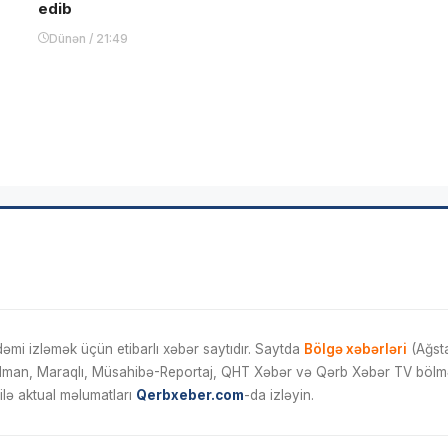
edib
Dünən / 21:49
mi izləmək üçün etibarlı xəbər saytıdır. Saytda
Bölgə xəbərləri
(Ağsta
İdman, Maraqlı, Müsahibə-Reportaj, QHT Xəbər və Qərb Xəbər TV bölmələ
ilə aktual məlumatları
Qerbxeber.com
-da izləyin.