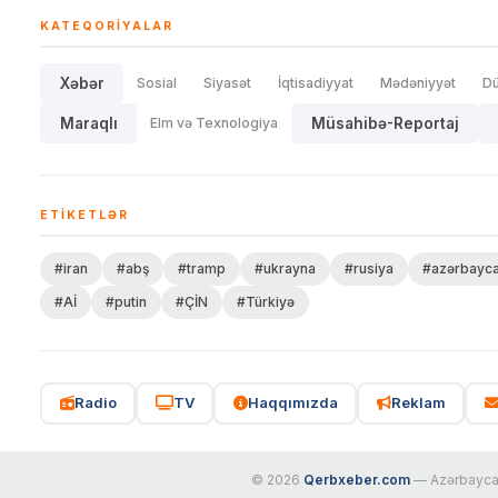
KATEQORIYALAR
Xəbər
Sosial
Siyasət
İqtisadiyyat
Mədəniyyət
D
Maraqlı
Elm və Texnologiya
Müsahibə-Reportaj
ETIKETLƏR
#iran
#abş
#tramp
#ukrayna
#rusiya
#azərbayc
#Aİ
#putin
#ÇİN
#Türkiyə
Radio
TV
Haqqımızda
Reklam
© 2026
Qerbxeber.com
— Azərbaycanı