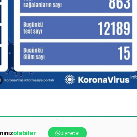
mınız
ola
bilər
Qiymət al