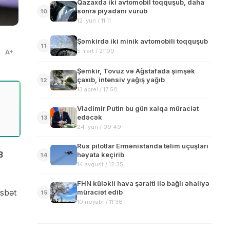
Qazaxda iki avtomobil toqquşub, daha
sonra piyadanı vurub
10
12 iyun / 11:11
Şəmkirdə iki minik avtomobili toqquşub
11
5 mart / 21:09
A
Şəmkir, Tovuz və Ağstafada şimşək
çaxıb, intensiv yağış yağıb
12
13 aprel / 17:50
Vladimir Putin bu gün xalqa müraciət
edəcək
13
24 iyun / 09:49
Rus pilotlar Ermənistanda təlim uçuşları
3
həyata keçirib
14
14 avqust / 12:35
FHN küləkli hava şəraiti ilə bağlı əhaliyə
sbət
müraciət edib
15
10 noyabr / 11:36