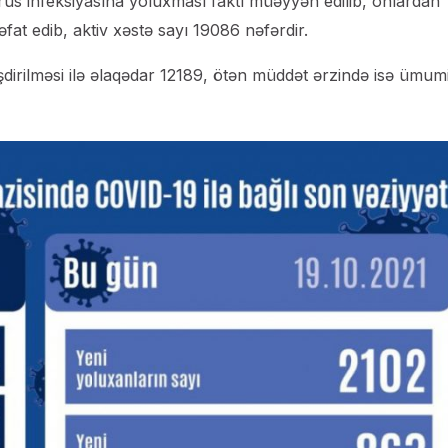
us infeksiyasına yoluxması faktı müəyyən edilib, onlardan
at edib, aktiv xəstə sayı 19086 nəfərdir.
irilməsi ilə əlaqədar 12189, ötən müddət ərzində isə ümumi