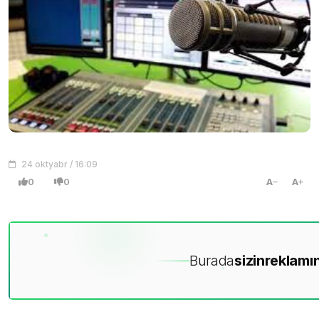
24 oktyabr / 16:09
0
0
A
A
Burada
sizin
reklamın