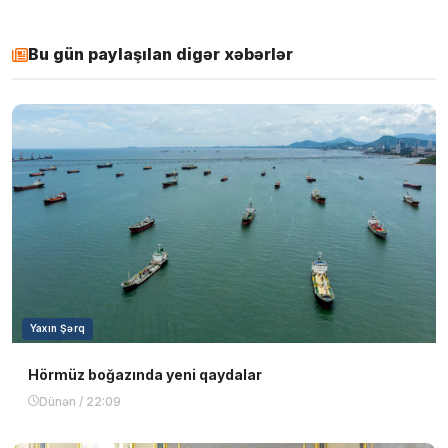
Bu gün paylaşılan digər xəbərlər
Yaxın Şərq
Hörmüz boğazında yeni qaydalar
Dünən / 22:09