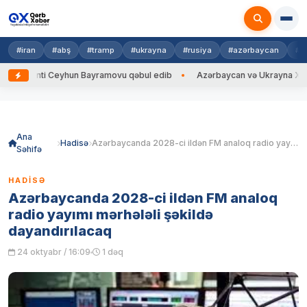
#iran
#abş
#tramp
#ukrayna
#rusiya
#azərbaycan
#h
enti Ceyhun Bayramovu qəbul edib
Azərbaycan və Ukrayna XİN başçıları
Skip
to
content
Ana
Hadisə
Azərbaycanda 2028-ci ildən FM analoq radio yayımı mərhələli şəkildə dayandırılacaq
Səhifə
HADISƏ
Azərbaycanda 2028-ci ildən FM analoq
radio yayımı mərhələli şəkildə
dayandırılacaq
24 oktyabr / 16:09
1 dəq