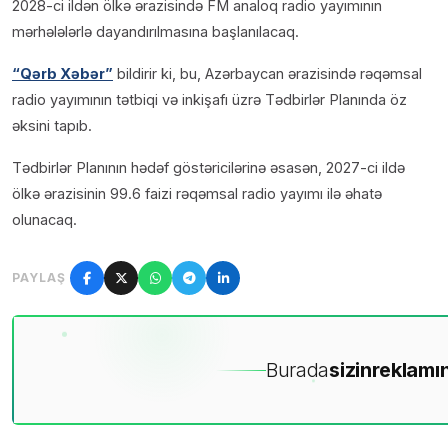
2028-ci ildən ölkə ərazisində FM analoq radio yayımının
mərhələlərlə dayandırılmasına başlanılacaq.
“Qərb Xəbər”
bildirir ki, bu, Azərbaycan ərazisində rəqəmsal
radio yayımının tətbiqi və inkişafı üzrə Tədbirlər Planında öz
əksini tapıb.
Tədbirlər Planının hədəf göstəricilərinə əsasən, 2027-ci ildə
ölkə ərazisinin 99.6 faizi rəqəmsal radio yayımı ilə əhatə
olunacaq.
PAYLAŞ
Burada
sizin
reklamın