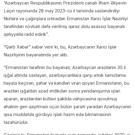
“Azərbaycan Respublikasının Prezidenti cənab İlham Əliyevin
Laçın rayonunda 28 may 2023-cü il tarixində səsləndirdiyi
fikirlərə və çağırışlara istinadən Ermənistan Xarici İşlər Nazirliyi
tərəfindən növbəti dəfə verilmiş qərəz dolu əsassız bəyanatı
qətiyyətlə rədd edirik”.
“Qərb Xəbər” xəbər verir ki, bu, Azərbaycanın Xarici İşlər
Nazirliyinin bəyanatında yer alıb.
“Ermənistan tərəfinin bu bəyanatı, Azərbaycan ərazilərini 30 il
işğal altında saxlayan, azərbaycanlılara qarşı etnik təmizləmə
həyata keçirən, şəhər və kəndləri viran qoyan Ermənistanın, bu
əraziləri işğaldan azad etdikdən sonra yenidənqurma işləri
aparan, ərazilərdən kütləvi şəkildə vəhşicəsinə qovulmuş
əhalinin geri qayıtması üçün bütün şəraiti yaradan Azərbaycanın
qısa müddətdə gördüyü işləri həzm edə bilməməsinin
təzahürüdür.
Görünür ki, Ermənistan bununla eyni zamanda, işğalına 2020-ci