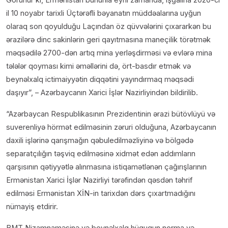
il 10 noyabr tarixli Üçtərəfli bəyanatın müddəalarına uyğun
olaraq son qoyulduğu Laçından öz qüvvələrini çıxararkən bu
ərazilərə dinc sakinlərin geri qayıtmasına maneçilik törətmək
məqsədilə 2700-dən artıq mina yerləşdirməsi və evlərə mina
tələlər qoyması kimi əməllərini də, ört-basdır etmək və
beynəlxalq ictimaiyyətin diqqətini yayındırmaq məqsədi
daşıyır”, – Azərbaycanın Xarici İşlər Nazirliyindən bildirilib.
“Azərbaycan Respublikasının Prezidentinin ərazi bütövlüyü və
suverenliyə hörmət edilməsinin zəruri olduğuna, Azərbaycanın
daxili işlərinə qarışmağın qəbuledilməzliyinə və bölgədə
separatçılığın təşviq edilməsinə xidmət edən addımların
qarşısının qətiyyətlə alınmasına istiqamətlənən çağırışlarının
Ermənistan Xarici İşlər Nazirliyi tərəfindən qəsdən təhrif
edilməsi Ermənistan XİN-in tarixdən dərs çıxartmadığını
nümayiş etdirir.
BMT Nizamnaməsinə və beynəlxalq hüququn norma və