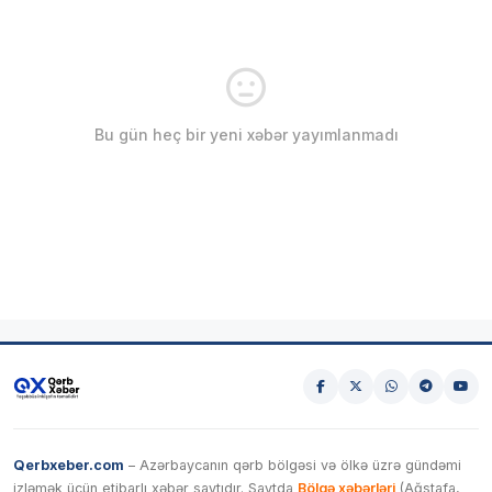
Bu gün heç bir yeni xəbər yayımlanmadı
Qerbxeber.com
– Azərbaycanın qərb bölgəsi və ölkə üzrə gündəmi
izləmək üçün etibarlı xəbər saytıdır. Saytda
Bölgə xəbərləri
(Ağstafa,