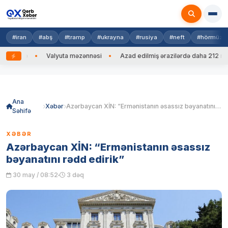
#iran
#abş
#tramp
#ukrayna
#rusiya
#neft
#hörmüz
edib
Valyuta məzənnəsi
Azad edilmiş ərazilərdə daha 212 mina, 
Skip
to
content
Ana
Xəbər
Azərbaycan XİN: “Ermənistanın əsassız bəyanatını rədd edirik”
Səhifə
XƏBƏR
Azərbaycan XİN: “Ermənistanın əsassız
bəyanatını rədd edirik”
30 may / 08:52
3 dəq