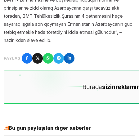
prinsiplərinə zidd olaraq Azərbaycana qarşı təcavüz aktı
törədən, BMT Təhlükəsizlik Şurasının 4 qətnaməsini heçə
sayaraq işğala son qoymayan Ermənistanın Azərbaycanın güc
tətbiq etməklə hədə törətdiyini iddia etməsi gülüncdür”, –
nazirlikdən əlavə edilib.
PAYLAŞ
Burada
sizin
reklamın
Bu gün paylaşılan digər xəbərlər