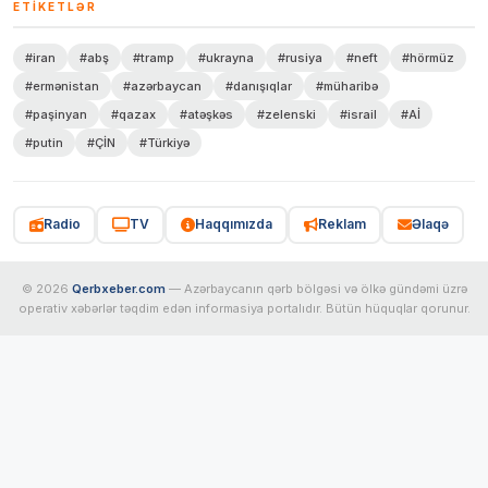
ETIKETLƏR
#iran
#abş
#tramp
#ukrayna
#rusiya
#neft
#hörmüz
#ermənistan
#azərbaycan
#danışıqlar
#müharibə
#paşinyan
#qazax
#atəşkəs
#zelenski
#israil
#Aİ
#putin
#ÇİN
#Türkiyə
Radio
TV
Haqqımızda
Reklam
Əlaqə
© 2026
Qerbxeber.com
— Azərbaycanın qərb bölgəsi və ölkə gündəmi üzrə
operativ xəbərlər təqdim edən informasiya portalıdır. Bütün hüquqlar qorunur.