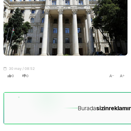
30 may / 08:52
0
0
A
A
Burada
sizin
reklamın