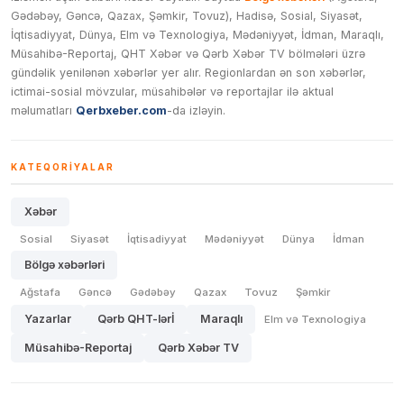
Gədəbəy, Gəncə, Qazax, Şəmkir, Tovuz), Hadisə, Sosial, Siyasət,
İqtisadiyyat, Dünya, Elm və Texnologiya, Mədəniyyət, İdman, Maraqlı,
Müsahibə-Reportaj, QHT Xəbər və Qərb Xəbər TV bölmələri üzrə
gündəlik yenilənən xəbərlər yer alır. Regionlardan ən son xəbərlər,
ictimai-sosial mövzular, müsahibələr və reportajlar ilə aktual
məlumatları
Qerbxeber.com
-da izləyin.
KATEQORIYALAR
Xəbər
Sosial
Siyasət
İqtisadiyyat
Mədəniyyət
Dünya
İdman
Bölgə xəbərləri
Ağstafa
Gəncə
Gədəbəy
Qazax
Tovuz
Şəmkir
Yazarlar
Qərb QHT-lərİ
Maraqlı
Elm və Texnologiya
Müsahibə-Reportaj
Qərb Xəbər TV