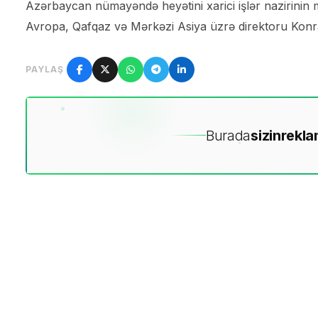
Azərbaycan nümayəndə heyətini xarici işlər nazirinin mü
Avropa, Qafqaz və Mərkəzi Asiya üzrə direktoru Konrad
PAYLAŞ
Burada
sizin
rekla