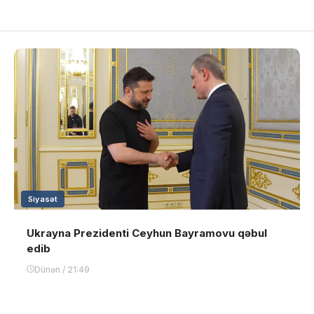
Siyasət
Ukrayna Prezidenti Ceyhun Bayramovu qəbul
edib
Dünən / 21:49