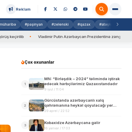
Reklam
müharibə
#paşinyan
#zelenski
#qazax
#atəşkəs
#isra
b
Vladimir Putin Azərbaycan Prezidentinə zəng edib
Valyu
Çox oxunanlar
MN: “Birləşdik – 2024” təlimində iştirak
edəcək hərbçilərimiz Qazaxıstandadır
1
9 iyul / 11:04
Gürcüstanda azərbaycanlı xalq
qəhrəmanına heykəl qoyulacağı yer
2
müəyyənləşib
29 aprel / 22:52
Kobaxidze Azərbaycana gəlir
3
16 yanvar / 17:03