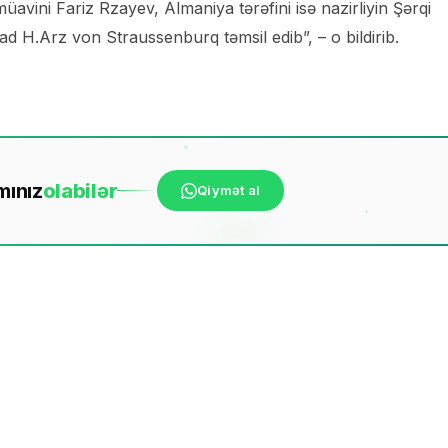
avini Fariz Rzayev, Almaniya tərəfini isə nazirliyin Şərqi
 H.Arz von Straussenburq təmsil edib”, – o bildirib.
mınız
ola
bilər
Qiymət al