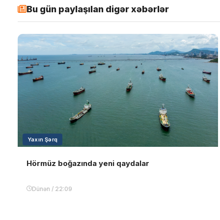
Bu gün paylaşılan digər xəbərlər
Yaxın Şərq
Hörmüz boğazında yeni qaydalar
Dünən / 22:09