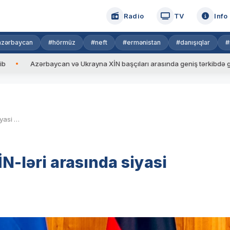
Radio
TV
Info
azərbaycan
#hörmüz
#neft
#ermənistan
#danışıqlar
#
rbaycan və Ukrayna XİN başçıları arasında geniş tərkibdə görüş keçirili
Azərbaycan və Almaniya XİN-ləri arasında siyasi məsləhətləşmələr keçirilib
-ləri arasında siyasi