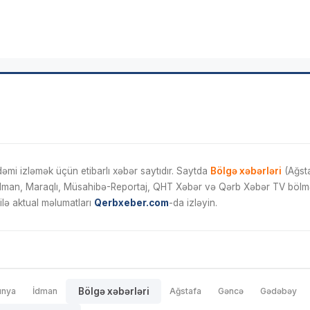
mi izləmək üçün etibarlı xəbər saytıdır. Saytda
Bölgə xəbərləri
(Ağsta
İdman, Maraqlı, Müsahibə-Reportaj, QHT Xəbər və Qərb Xəbər TV bölmələ
ilə aktual məlumatları
Qerbxeber.com
-da izləyin.
ünya
İdman
Bölgə xəbərləri
Ağstafa
Gəncə
Gədəbəy