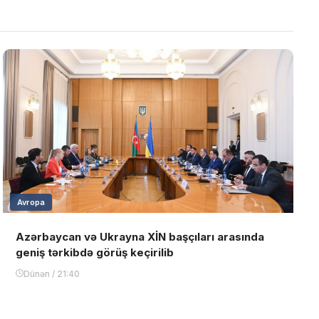
Avropa
Azərbaycan və Ukrayna XİN başçıları arasında
geniş tərkibdə görüş keçirilib
Dünən / 21:40