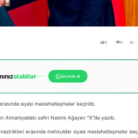
0
0
A
mınız
ola
bilər
Qiymət al
arasında siyasi məsləhətləşmələr keçirilib.
n Almaniyadakı səfiri Nəsimi Ağayev “X”də yazıb.
azirlikləri arasında məhsuldar siyasi məsləhətləşmələr keçir