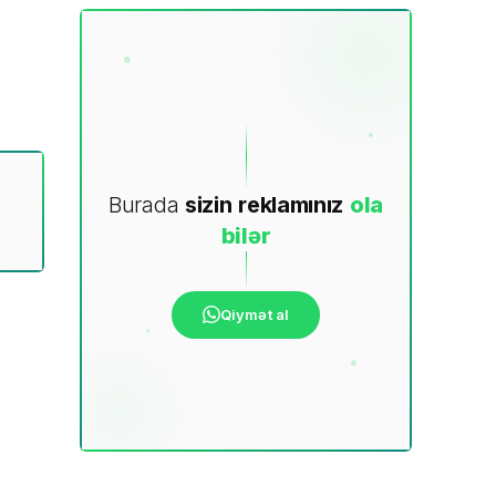
Burada
sizin
reklamınız
ola
bilər
Qiymət al