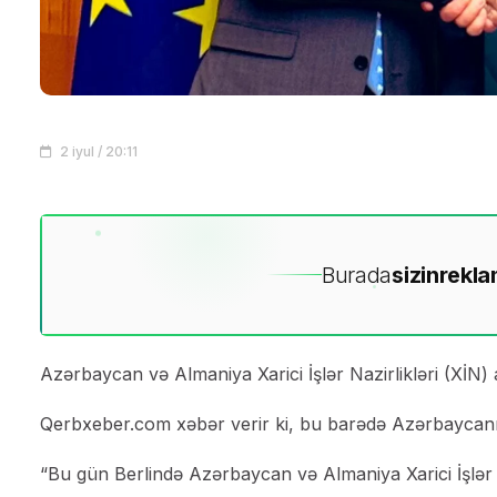
2 iyul / 20:11
Burada
sizin
rekla
Azərbaycan və Almaniya Xarici İşlər Nazirlikləri (XİN) 
Qerbxeber.com xəbər verir ki, bu barədə Azərbaycanı
“Bu gün Berlində Azərbaycan və Almaniya Xarici İşlər n