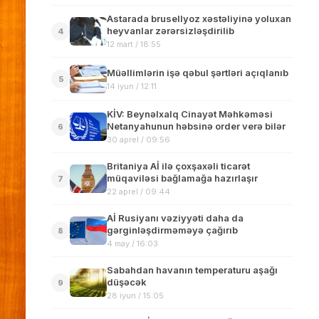
Astarada brusellyoz xəstəliyinə yoluxan
heyvanlar zərərsizləşdirilib
4
12 mart / 18:55
Müəllimlərin işə qəbul şərtləri açıqlanıb
5
14 iyun / 12:11
KİV: Beynəlxalq Cinayət Məhkəməsi
Netanyahunun həbsinə order verə bilər
6
30 aprel / 09:56
Britaniya Aİ ilə çoxşaxəli ticarət
müqaviləsi bağlamağa hazırlaşır
7
22 aprel / 09:44
Aİ Rusiyanı vəziyyəti daha da
gərginləşdirməməyə çağırıb
8
4 may / 16:03
Sabahdan havanın temperaturu aşağı
düşəcək
9
28 iyun / 15:05