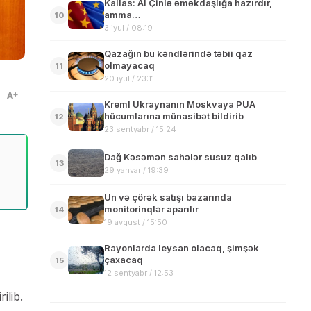
Kallas: Aİ Çinlə əməkdaşlığa hazırdır,
amma…
10
3 iyul / 08:19
Qazağın bu kəndlərində təbii qaz
olmayacaq
11
20 iyul / 23:11
A
Kreml Ukraynanın Moskvaya PUA
hücumlarına münasibət bildirib
12
23 sentyabr / 15:24
Dağ Kəsəmən sahələr susuz qalıb
13
29 yanvar / 19:39
Un və çörək satışı bazarında
monitorinqlər aparılır
14
19 avqust / 15:50
Rayonlarda leysan olacaq, şimşək
çaxacaq
15
12 sentyabr / 12:53
ilib.