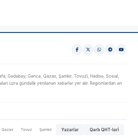
fa, Gədəbəy, Gəncə, Qazax, Şəmkir, Tovuz), Hadisə, Sosial,
ri üzrə gündəlik yenilənən xəbərlər yer alır. Regionlardan ən
Qazax
Tovuz
Şəmkir
Yazarlar
Qərb QHT-lərİ