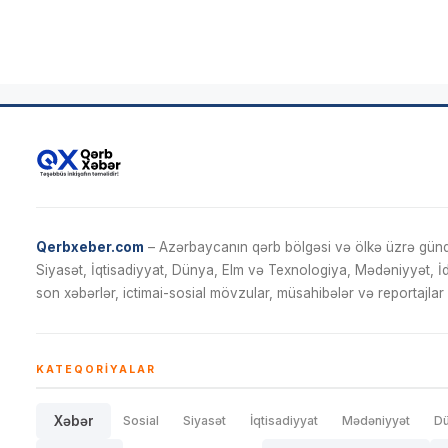
Qerbxeber.com
– Azərbaycanın qərb bölgəsi və ölkə üzrə gündə
Siyasət, İqtisadiyyat, Dünya, Elm və Texnologiya, Mədəniyyət, 
son xəbərlər, ictimai-sosial mövzular, müsahibələr və reportajlar 
KATEQORIYALAR
Xəbər
Sosial
Siyasət
İqtisadiyyat
Mədəniyyət
D