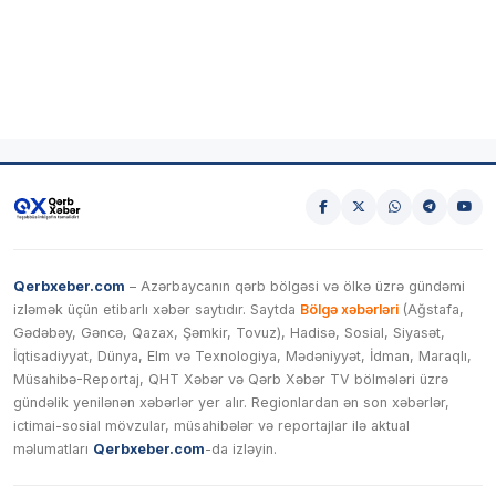
Qerbxeber.com
– Azərbaycanın qərb bölgəsi və ölkə üzrə gündəmi
izləmək üçün etibarlı xəbər saytıdır. Saytda
Bölgə xəbərləri
(Ağstafa,
Gədəbəy, Gəncə, Qazax, Şəmkir, Tovuz), Hadisə, Sosial, Siyasət,
İqtisadiyyat, Dünya, Elm və Texnologiya, Mədəniyyət, İdman, Maraqlı,
Müsahibə-Reportaj, QHT Xəbər və Qərb Xəbər TV bölmələri üzrə
gündəlik yenilənən xəbərlər yer alır. Regionlardan ən son xəbərlər,
ictimai-sosial mövzular, müsahibələr və reportajlar ilə aktual
məlumatları
Qerbxeber.com
-da izləyin.