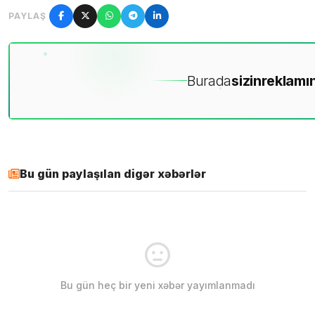
PAYLAŞ
Burada
sizin
reklamın
Bu gün paylaşılan digər xəbərlər
Bu gün heç bir yeni xəbər yayımlanmadı