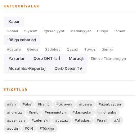
KATEQORIYALAR
Xəbər
Sosial
Siyasət
İqtisadiyyat
Mədəniyyət
Dünya
İdman
Bölgə xəbərləri
Ağstafa
Gəncə
Gədəbəy
Qazax
Tovuz
Şəmkir
Yazarlar
Qərb QHT-lərİ
Maraqlı
Elm və Texnologiya
Müsahibə-Reportaj
Qərb Xəbər TV
ETIKETLƏR
#iran
#abş
#tramp
#ukrayna
#rusiya
#azərbaycan
#hörmüz
#neft
#ermənistan
#danışıqlar
#müharibə
#paşinyan
#zelenski
#qazax
#atəşkəs
#israil
#Aİ
#putin
#ÇİN
#Türkiyə