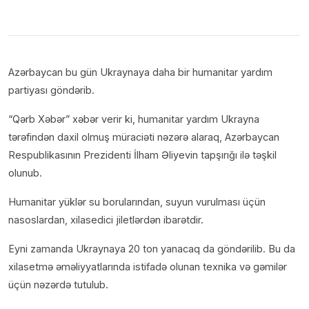
Azərbaycan bu gün Ukraynaya daha bir humanitar yardım
partiyası göndərib.
“Qərb Xəbər” xəbər verir ki, humanitar yardım Ukrayna
tərəfindən daxil olmuş müraciəti nəzərə alaraq, Azərbaycan
Respublikasının Prezidenti İlham Əliyevin tapşırığı ilə təşkil
olunub.
Humanitar yüklər su borularından, suyun vurulması üçün
nasoslardan, xilasedici jiletlərdən ibarətdir.
Eyni zamanda Ukraynaya 20 ton yanacaq da göndərilib. Bu da
xilasetmə əməliyyatlarında istifadə olunan texnika və gəmilər
üçün nəzərdə tutulub.