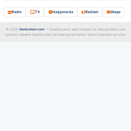
Radio
TV
Haqqımızda
Reklam
Əlaqə
© 2026
Qerbxeber.com
— Azərbaycanın qərb bölgəsi və ölkə gündəmi üzrə
operativ xəbərlər təqdim edən informasiya portalıdır. Bütün hüquqlar qorunur.