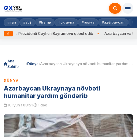
#iran
#abş
#tramp
#ukrayna
#rusiya
#azərbaycan
#h
ayna Prezidenti Ceyhun Bayramovu qəbul edib
Azərbaycan və Ukrayna 
Skip
to
content
Ana
Dünya
Azərbaycan Ukraynaya növbəti humanitar yardım göndərib
Səhifə
DÜNYA
Azərbaycan Ukraynaya növbəti
humanitar yardım göndərib
10 iyun / 08:51
1 dəq