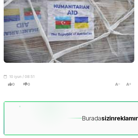
10 iyun / 08:51
0
0
A
A
Burada
sizin
reklamın