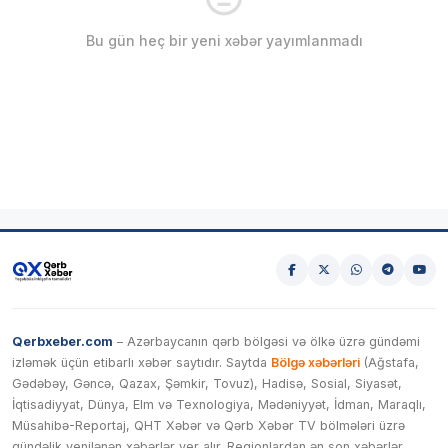
Bu gün heç bir yeni xəbər yayımlanmadı
Qerbxeber.com
– Azərbaycanın qərb bölgəsi və ölkə üzrə gündəmi
izləmək üçün etibarlı xəbər saytıdır. Saytda
Bölgə xəbərləri
(Ağstafa,
Gədəbəy, Gəncə, Qazax, Şəmkir, Tovuz), Hadisə, Sosial, Siyasət,
İqtisadiyyat, Dünya, Elm və Texnologiya, Mədəniyyət, İdman, Maraqlı,
Müsahibə-Reportaj, QHT Xəbər və Qərb Xəbər TV bölmələri üzrə
gündəlik yenilənən xəbərlər yer alır. Regionlardan ən son xəbərlər,