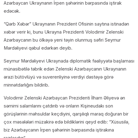
Azərbaycan Ukraynanın İrpen şəhərinin bərpasında iştirak
edəcək.
“Qərb Xəbər” Ukraynanın Prezident Ofisinin saytına istinadən
xəbər verir ki, bunu Ukrayna Prezidenti Volodimir Zelenski
Azərbaycanın bu ölkəyə yeni təyin olunmuş səfiri Seymur
Mərdəliyevi qəbul edərkən deyib.
Seymur Mərdəliyevi Ukraynada diplomatik fəaliyyətə başlaması
münasibətilə təbrik edən Zelenski Azərbaycanın Ukraynanın
ərazi bütövlüyü və suverenliyinə verdiyi dəstəyə görə
minnətdarlığını bildirib.
Volodimir Zelenski Azərbaycan Prezidenti İlham Əliyevə ən
səmimi salamlarını çatdırıb və onların Kişineudakı son
görüşlərinin məhsuldar keçdiyini, qarşılıqlı maraq doğuran bir
çox məsələləri müzakirə edə bildiklərini qeyd edib: “Xüsusilə,
biz Azərbaycanın İrpen şəhərinin bərpasında iştirakına
razılaşdıq”.