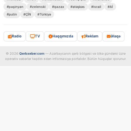
#paşinyan
#zelenski
#qazax
#atəşkəs
#israil
#Aİ
#putin
#ÇİN
#Türkiyə
Radio
TV
Haqqımızda
Reklam
Əlaqə
© 2026
Qerbxeber.com
— Azərbaycanın qərb bölgəsi və ölkə gündəmi üzrə
operativ xəbərlər təqdim edən informasiya portalıdır. Bütün hüquqlar qorunur.