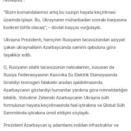
“Bizim komandalarımız artıq bu sazişin həyata keçirilməsi
üzərində işləyir. Bu, Ukraynanın müharibədən sonrakı bərpasına
konkret töhfə olacaq”, – dövlət başçısı vurğulayıb.
Ukrayna Prezidenti, həmçinin Rusiyanın təcavüzündən əziyyət
çəkən ukraynalıların Azərbaycanda səmimi qəbuluna görə
təşəkkür edib.
O, Rusiyanın silahlı təcavüzünün nəticələrinin, xüsusən də
Rusiya Federasiyasının Kaxovka Su Elektrik Stansiyasında
törətdiyi texnogen fəlakətin aradan qaldırılmasında
Azərbaycanın göstərdiyi humanitar yardıma görə minnətdarlığını
bildirib. Volodimir Zelenski Azərbaycanın Ukrayna sülh
formulunun həyata keçirilməsində fəal iştirakına və Qlobal Sülh
Sammitində iştirakına ümid etdiyini söyləyib.
Prezident Azərbaycan iş adamlarını indidən infrastruktur və