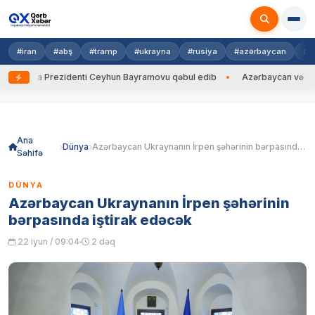
#iran
#abş
#tramp
#ukrayna
#rusiya
#azərbaycan
#h
ayna Prezidenti Ceyhun Bayramovu qəbul edib
Azərbaycan və Ukrayna 
Skip
to
content
Ana
Dünya
Azərbaycan Ukraynanın İrpen şəhərinin bərpasında iştirak edəcək
Səhifə
DÜNYA
Azərbaycan Ukraynanın İrpen şəhərinin
bərpasında iştirak edəcək
22 iyun / 09:04
2 dəq