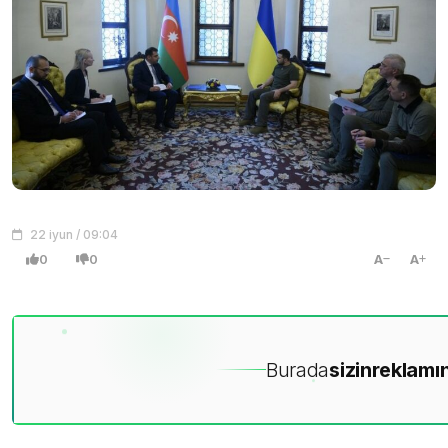
22 iyun / 09:04
0
0
A
A
Burada
sizin
reklamın