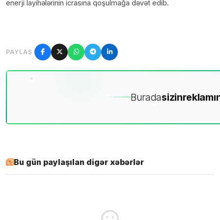
enerji layihələrinin icrasına qoşulmağa dəvət edib.
PAYLAŞ
Burada
sizin
reklamın
Bu gün paylaşılan digər xəbərlər