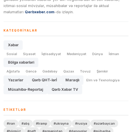
ictimai-sosial mövzular, müsahibələr və reportajlar ilə aktual
məlumatları
Qerbxeber.com
-da izləyin.
KATEQORIYALAR
Xəbər
Sosial
Siyasət
İqtisadiyyat
Mədəniyyət
Dünya
İdman
Bölgə xəbərləri
Ağstafa
Gəncə
Gədəbəy
Qazax
Tovuz
Şəmkir
Yazarlar
Qərb QHT-lərİ
Maraqlı
Elm və Texnologiya
Müsahibə-Reportaj
Qərb Xəbər TV
ETIKETLƏR
#iran
#abş
#tramp
#ukrayna
#rusiya
#azərbaycan
#hörmüz
#neft
#ermənistan
#danışıqlar
#müharibə