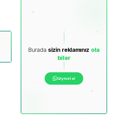
Burada
sizin
reklamınız
ola
bilər
Qiymət al