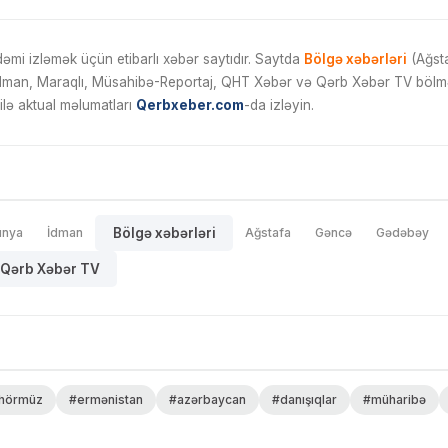
mi izləmək üçün etibarlı xəbər saytıdır. Saytda
Bölgə xəbərləri
(Ağsta
İdman, Maraqlı, Müsahibə-Reportaj, QHT Xəbər və Qərb Xəbər TV bölmələ
ilə aktual məlumatları
Qerbxeber.com
-da izləyin.
ünya
İdman
Bölgə xəbərləri
Ağstafa
Gəncə
Gədəbəy
Qərb Xəbər TV
hörmüz
#ermənistan
#azərbaycan
#danışıqlar
#müharibə