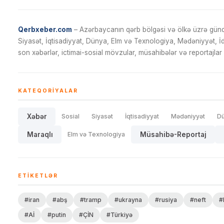
Qerbxeber.com
– Azərbaycanın qərb bölgəsi və ölkə üzrə gündə
Siyasət, İqtisadiyyat, Dünya, Elm və Texnologiya, Mədəniyyət, 
son xəbərlər, ictimai-sosial mövzular, müsahibələr və reportajlar 
KATEQORIYALAR
Xəbər
Sosial
Siyasət
İqtisadiyyat
Mədəniyyət
D
Maraqlı
Elm və Texnologiya
Müsahibə-Reportaj
ETIKETLƏR
#iran
#abş
#tramp
#ukrayna
#rusiya
#neft
#
#Aİ
#putin
#ÇİN
#Türkiyə