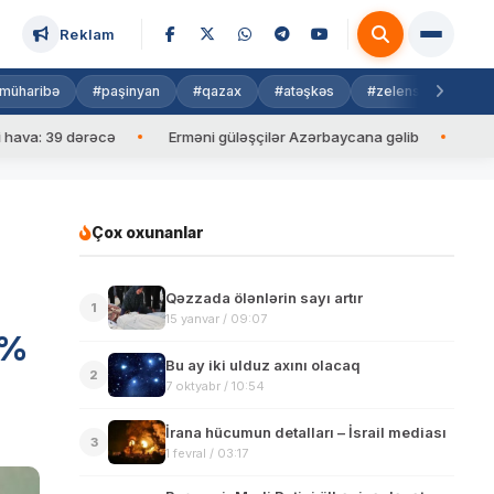
Reklam
müharibə
#paşinyan
#qazax
#atəşkəs
#zelenski
#isra
39 dərəcə
Erməni güləşçilər Azərbaycana gəlib
İlham Əliyev
Çox oxunanlar
Qəzzada ölənlərin sayı artır
1
15 yanvar / 09:07
 %
Bu ay iki ulduz axını olacaq
2
7 oktyabr / 10:54
İrana hücumun detalları – İsrail mediası
3
1 fevral / 03:17