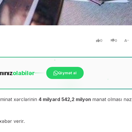
0
0
A
mınız
ola
bilər
Qiymət al
minat xərclərinin
4 milyard 542,2 milyon
manat olması nəz
xəbər verir.