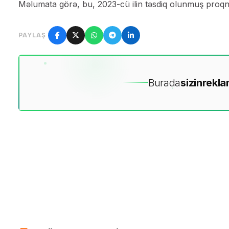
Məlumata görə, bu, 2023-cü ilin təsdiq olunmuş proq
PAYLAŞ
Burada
sizin
rekla