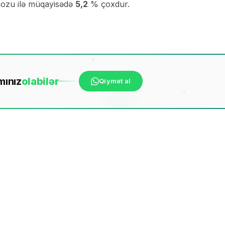
nozu ilə müqayisədə
5,2
% çoxdur.
mınız
ola
bilər
Qiymət al