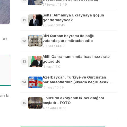
27 fevral / 15:49
Şolts: Almaniya Ukraynaya qoşun
göndərməyəcək
11
25 iyul / 08:49
DİN Qurban bayramı ilə bağlı
A
vətəndaşlara müraciət edib
12
29 iyul / 14:00
Milli Qəhrəmanın müalicəsi nəzarətə
götürüldü
13
11 may / 17:01
Azərbaycan, Türkiyə və Gürcüstan
parlamentlərinin Şuşada keçiriləcək
14
görüşünün tarixi açıqlanıb
13 may / 10:59
ərdə
Tbilisidə aksiyanın ikinci dalğası
başladı – FOTO
15
4 dekabr / 10:21