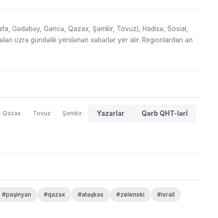
fa, Gədəbəy, Gəncə, Qazax, Şəmkir, Tovuz), Hadisə, Sosial,
ri üzrə gündəlik yenilənən xəbərlər yer alır. Regionlardan ən
Qazax
Tovuz
Şəmkir
Yazarlar
Qərb QHT-lərİ
#paşinyan
#qazax
#atəşkəs
#zelenski
#israil