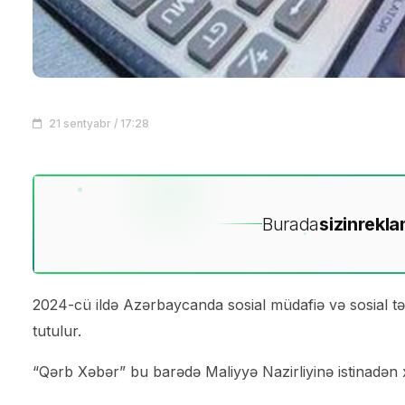
21 sentyabr / 17:28
Burada
sizin
rekla
2024-cü ildə Azərbaycanda sosial müdafiə və sosial tə
tutulur.
“Qərb Xəbər” bu barədə Maliyyə Nazirliyinə istinadən 