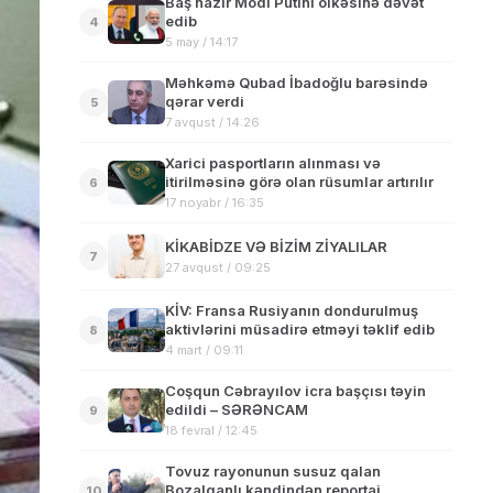
Baş nazir Modi Putini ölkəsinə dəvət
edib
4
5 may / 14:17
Məhkəmə Qubad İbadoğlu barəsində
qərar verdi
5
7 avqust / 14:26
Xarici pasportların alınması və
itirilməsinə görə olan rüsumlar artırılır
6
17 noyabr / 16:35
KİKABİDZE VƏ BİZİM ZİYALILAR
7
27 avqust / 09:25
KİV: Fransa Rusiyanın dondurulmuş
aktivlərini müsadirə etməyi təklif edib
8
4 mart / 09:11
Coşqun Cəbrayılov icra başçısı təyin
edildi – SƏRƏNCAM
9
18 fevral / 12:45
Tovuz rayonunun susuz qalan
Bozalqanlı kəndindən reportaj
10