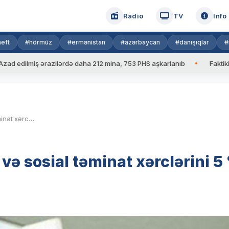
Radio
TV
Info
eft
#hörmüz
#ermənistan
#azərbaycan
#danışıqlar
#
lmiş ərazilərdə daha 212 mina, 753 PHS aşkarlanıb
Faktiki hava: 
Azərbaycan sosial müdafiə və sosial təminat xərclərini 5 % artırır
ə sosial təminat xərclərini 5