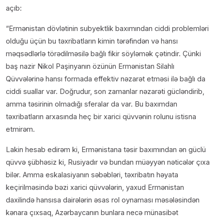
açıb:
“Ermənistan dövlətinin subyektlik baxımından ciddi problemləri
olduğu üçün bu təxribatların kimin tərəfindən və hansı
məqsədlərlə törədilməsilə bağlı fikir söyləmək çətindir. Çünki
baş nazir Nikol Paşinyanın özünün Ermənistan Silahlı
Qüvvələrinə hansı formada effektiv nəzarət etməsi ilə bağlı da
ciddi suallar var. Doğrudur, son zamanlar nəzarəti gücləndirib,
amma təsirinin olmadığı sferalar da var. Bu baxımdan
təxribatların arxasında heç bir xarici qüvvənin rolunu istisna
etmirəm.
Lakin hesab edirəm ki, Ermənistana təsir baxımından ən güclü
qüvvə şübhəsiz ki, Rusiyadır və bundan müəyyən nəticələr çıxa
bilər. Amma eskalasiyanın səbəbləri, təxribatın həyata
keçirilməsində bəzi xarici qüvvələrin, yaxud Ermənistan
daxilində hansısa dairələrin əsas rol oynaması məsələsindən
kənara çıxsaq, Azərbaycanın bunlara necə münasibət