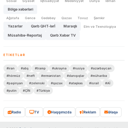
Sosial
Siyasət
İqtisadiyyat
Mədəniyyət
Dünya
İdman
Bölgə xəbərləri
Ağstafa
Gəncə
Gədəbəy
Qazax
Tovuz
Şəmkir
Yazarlar
Qərb QHT-lərİ
Maraqlı
Elm və Texnologiya
Müsahibə-Reportaj
Qərb Xəbər TV
ETIKETLƏR
#iran
#abş
#tramp
#ukrayna
#rusiya
#azərbaycan
#hörmüz
#neft
#ermənistan
#danışıqlar
#müharibə
#paşinyan
#zelenski
#qazax
#atəşkəs
#israil
#Aİ
#putin
#ÇİN
#Türkiyə
Radio
TV
Haqqımızda
Reklam
Əlaqə