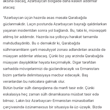
əksinə olacaq, Azərbaycan bölgədə daha kəskin addımlar
atacaq:
“Azərbaycan üçün hazırda əsas məsələ Qarabağda
güclənməkdir. Laçın postunda Azərbaycan bayrağı qaldırılarkən
yaşanan insidentdən sonra yol bağlandı. Bu, təbii ki, müvəqqəti
atılmış bir addımdır. Hazırda isə yolboyu hərəkət tamamilə
məhdudlaşdırılıb. Bu o deməkdir ki, Qarabağda
sülhməramlıların şərti məsuliyyət zonası adlandırılan ərazidə də
müəyyən addımlar atılacaq. Çünki biz yay ərzində Qarabağda
müəyyən dəyişikliklər həyata keçirməliyik. Digər tərəfdən
sərhəddə mövqelərimizi də gücləndirəcəyik və Ermənistanı
bizim şərtlərlə delimitasiyaya məcbur edəcəyik. Baş
verənlərdən bu nəticələrə gəlmək olur.
Bütün bunlar sülh danışıqlarına da mənfi təsir edir. Çünki
eskalasiya heç zaman sülh dinamikasına müsbət təsir edə
bilməz. Lakin biz Azərbaycan-Ermənistan münasibətləri
çərçivəsində özünəməxsus bir situasiya ilə üz-üzəyik. Bizdə