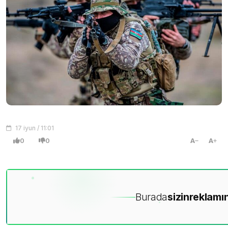
17 iyun / 11:01
0
0
A
A
Burada
sizin
reklamın