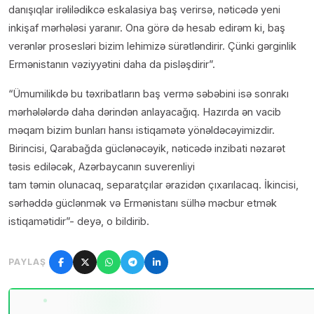
danışıqlar irəlilədikcə eskalasiya baş verirsə, nəticədə yeni
inkişaf mərhələsi yaranır. Ona görə də hesab edirəm ki, baş
verənlər prosesləri bizim lehimizə sürətləndirir. Çünki gərginlik
Ermənistanın vəziyyətini daha da pisləşdirir”.
“Ümumilikdə bu təxribatların baş vermə səbəbini isə sonrakı
mərhələlərdə daha dərindən anlayacağıq. Hazırda ən vacib
məqam bizim bunları hansı istiqamətə yönəldəcəyimizdir.
Birincisi, Qarabağda güclənəcəyik, nəticədə inzibati nəzarət
təsis ediləcək, Azərbaycanın suverenliyi
tam təmin olunacaq, separatçılar ərazidən çıxarılacaq. İkincisi,
sərhəddə güclənmək və Ermənistanı sülhə məcbur etmək
istiqamətidir”- deyə, o bildirib.
PAYLAŞ