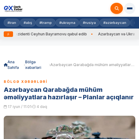
#iran
#abş
#tramp
#ukrayna
#rusiya
#azərbaycan
#h
rezidenti Ceyhun Bayramovu qəbul edib
Azərbaycan və Ukrayna XİN baş
Skip
to
content
Ana
Bölgə
Azərbaycan Qarabağda mühüm əməliyyatlara hazırlaşır – Planlar açıqlanır
Səhifə
xəbərləri
BÖLGƏ XƏBƏRLƏRI
Azərbaycan Qarabağda mühüm
əməliyyatlara hazırlaşır – Planlar açıqlanır
17 iyun / 11:01
4 dəq