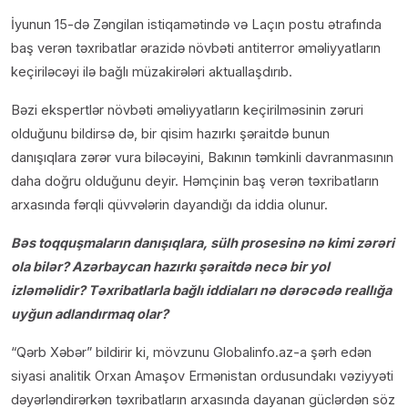
İyunun 15-də Zəngilan istiqamətində və Laçın postu ətrafında
baş verən təxribatlar ərazidə növbəti antiterror əməliyyatların
keçiriləcəyi ilə bağlı müzakirələri aktuallaşdırıb.
Bəzi ekspertlər növbəti əməliyyatların keçirilməsinin zəruri
olduğunu bildirsə də, bir qisim hazırkı şəraitdə bunun
danışıqlara zərər vura biləcəyini, Bakının təmkinli davranmasının
daha doğru olduğunu deyir. Həmçinin baş verən təxribatların
arxasında fərqli qüvvələrin dayandığı da iddia olunur.
Bəs toqquşmaların danışıqlara, sülh prosesinə nə kimi zərəri
ola bilər? Azərbaycan hazırkı şəraitdə necə bir yol
izləməlidir? Təxribatlarla bağlı iddiaları nə dərəcədə reallığa
uyğun adlandırmaq olar?
“Qərb Xəbər” bildirir ki, mövzunu Globalinfo.az-a şərh edən
siyasi analitik Orxan Amaşov Ermənistan ordusundakı vəziyyəti
dəyərləndirərkən təxribatların arxasında dayanan güclərdən söz