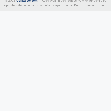
© 2026
Qerbxeber.com
— Azərbaycanın qərb bölgəsi və ölkə gündəmi üzrə
operativ xəbərlər təqdim edən informasiya portalıdır. Bütün hüquqlar qorunur.