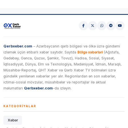
Qerbxeber.com
– Azərbaycanın qərb bölgəsi və ölkə üzrə gündəmi
izləmək üçün etibarlı xəbər saytıdır. Saytda
Bölgə xəbərləri
(Ağstafa,
Gədəbəy, Gəncə, Qazax, Şəmkir, Tovuz), Hadisə, Sosial, Siyasət,
İqtisadiyyat, Dünya, Elm və Texnologiya, Mədəniyyət, İdman, Maraqlı,
Müsahibə-Reportaj, QHT Xəbər və Qərb Xəbər TV bölmələri üzrə
gündəlik yenilənən xəbərlər yer alır. Regionlardan ən son xəbərlər,
ictimai-sosial mövzular, müsahibələr və reportajlar ilə aktual
məlumatları
Qerbxeber.com
-da izləyin.
KATEQORIYALAR
Xəbər