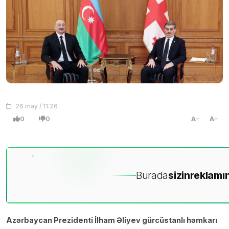
26 may / 11:26
0
0
A
A
Burada
sizin
reklamın
Azərbaycan Prezidenti İlham Əliyev gürcüstanlı həmkarı