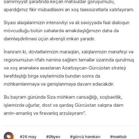
səmimiyyət şəraitində keçən məhsuldar görüşümüzü,
apardığımız fikir mübadiləsini ən xoş təəssüratlarla xatırlayıram.
Siyasi əlaqələrimizin intensivliyi və ali səviyyədə fəal dialoqun
mövcudluğu bütün sahələrdə əməkdaşlığımızın daha da
dərinləşdirilməsi üçün əlverişli imkan yaradır.
İnanıram ki, dövlətlərimizin maraqları, xalqlarımızın mənafeyi və
regionumuzun rifahı naminə sağlam təməllər üzərində qurulmuş
və xoş ənənələrə əsaslanan Azərbaycan-Gürcüstan strateji
tərəfdaşlığı birgə səylərimizlə bundan sonra da
möhkəmlənməyə və genişlənməyə davam edəcəkdir.
Bu bayram günündə Sizə möhkəm cansağlığı, xoşbəxtlik,
işlərinizdə uğurlar, dost və qardaş Gürcüstan xalqına daim
əmin-amanlıq və firavanlıq arzulayıram”.
#26 may
#Əliyev
#gürcü həmkarı
#məktub