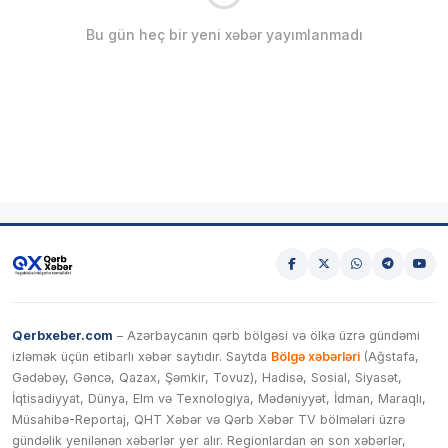
Bu gün heç bir yeni xəbər yayımlanmadı
Qerbxeber.com
– Azərbaycanın qərb bölgəsi və ölkə üzrə gündəmi
izləmək üçün etibarlı xəbər saytıdır. Saytda
Bölgə xəbərləri
(Ağstafa,
Gədəbəy, Gəncə, Qazax, Şəmkir, Tovuz), Hadisə, Sosial, Siyasət,
İqtisadiyyat, Dünya, Elm və Texnologiya, Mədəniyyət, İdman, Maraqlı,
Müsahibə-Reportaj, QHT Xəbər və Qərb Xəbər TV bölmələri üzrə
gündəlik yenilənən xəbərlər yer alır. Regionlardan ən son xəbərlər,