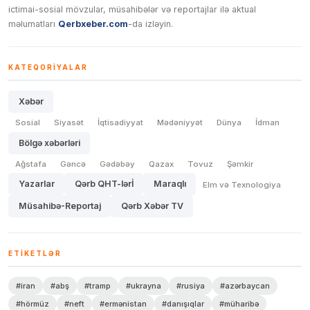
ictimai-sosial mövzular, müsahibələr və reportajlar ilə aktual
məlumatları
Qerbxeber.com
-da izləyin.
KATEQORIYALAR
Xəbər
Sosial
Siyasət
İqtisadiyyat
Mədəniyyət
Dünya
İdman
Bölgə xəbərləri
Ağstafa
Gəncə
Gədəbəy
Qazax
Tovuz
Şəmkir
Yazarlar
Qərb QHT-lərİ
Maraqlı
Elm və Texnologiya
Müsahibə-Reportaj
Qərb Xəbər TV
ETIKETLƏR
#iran
#abş
#tramp
#ukrayna
#rusiya
#azərbaycan
#hörmüz
#neft
#ermənistan
#danışıqlar
#müharibə