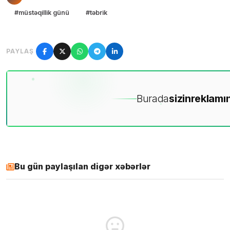
#müstəqillik günü
#təbrik
PAYLAŞ
Burada
sizin
reklamın
Bu gün paylaşılan digər xəbərlər