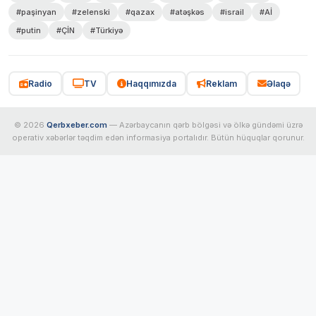
#paşinyan
#zelenski
#qazax
#atəşkəs
#israil
#Aİ
#putin
#ÇİN
#Türkiyə
Radio
TV
Haqqımızda
Reklam
Əlaqə
© 2026
Qerbxeber.com
— Azərbaycanın qərb bölgəsi və ölkə gündəmi üzrə
operativ xəbərlər təqdim edən informasiya portalıdır. Bütün hüquqlar qorunur.