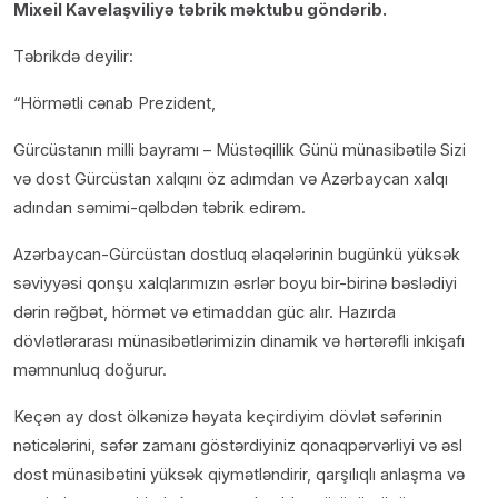
Mixeil Kavelaşviliyə təbrik məktubu göndərib.
Təbrikdə deyilir:
“Hörmətli cənab Prezident,
Gürcüstanın milli bayramı – Müstəqillik Günü münasibətilə Sizi
və dost Gürcüstan xalqını öz adımdan və Azərbaycan xalqı
adından səmimi-qəlbdən təbrik edirəm.
Azərbaycan-Gürcüstan dostluq əlaqələrinin bugünkü yüksək
səviyyəsi qonşu xalqlarımızın əsrlər boyu bir-birinə bəslədiyi
dərin rəğbət, hörmət və etimaddan güc alır. Hazırda
dövlətlərarası münasibətlərimizin dinamik və hərtərəfli inkişafı
məmnunluq doğurur.
Keçən ay dost ölkənizə həyata keçirdiyim dövlət səfərinin
nəticələrini, səfər zamanı göstərdiyiniz qonaqpərvərliyi və əsl
dost münasibətini yüksək qiymətləndirir, qarşılıqlı anlaşma və