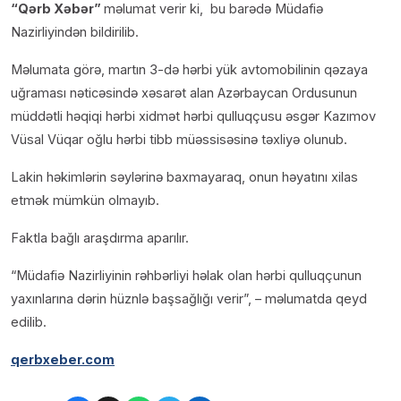
“Qərb Xəbər”
məlumat verir ki, bu barədə Müdafiə
Nazirliyindən bildirilib.
Məlumata görə, martın 3-də hərbi yük avtomobilinin qəzaya
uğraması nəticəsində xəsarət alan Azərbaycan Ordusunun
müddətli həqiqi hərbi xidmət hərbi qulluqçusu əsgər Kazımov
Vüsal Vüqar oğlu hərbi tibb müəssisəsinə təxliyə olunub.
Lakin həkimlərin səylərinə baxmayaraq, onun həyatını xilas
etmək mümkün olmayıb.
Faktla bağlı araşdırma aparılır.
“Müdafiə Nazirliyinin rəhbərliyi həlak olan hərbi qulluqçunun
yaxınlarına dərin hüznlə başsağlığı verir”, – məlumatda qeyd
edilib.
qerbxeber.com