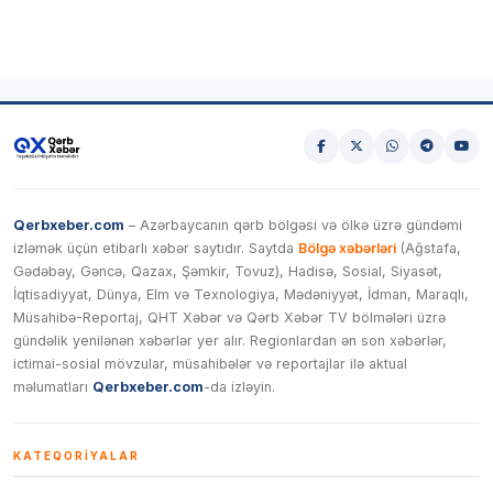
Qerbxeber.com
– Azərbaycanın qərb bölgəsi və ölkə üzrə gündəmi
izləmək üçün etibarlı xəbər saytıdır. Saytda
Bölgə xəbərləri
(Ağstafa,
Gədəbəy, Gəncə, Qazax, Şəmkir, Tovuz), Hadisə, Sosial, Siyasət,
İqtisadiyyat, Dünya, Elm və Texnologiya, Mədəniyyət, İdman, Maraqlı,
Müsahibə-Reportaj, QHT Xəbər və Qərb Xəbər TV bölmələri üzrə
gündəlik yenilənən xəbərlər yer alır. Regionlardan ən son xəbərlər,
ictimai-sosial mövzular, müsahibələr və reportajlar ilə aktual
məlumatları
Qerbxeber.com
-da izləyin.
KATEQORIYALAR