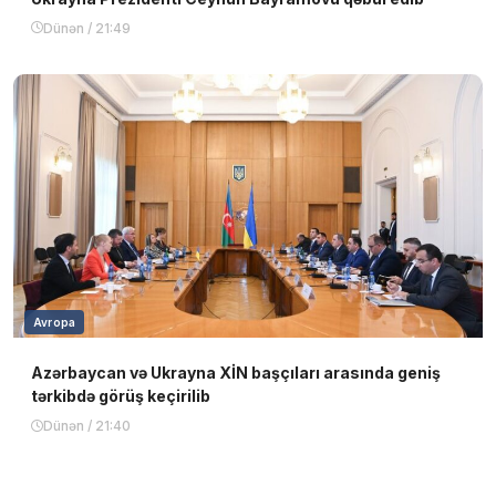
Dünən / 21:49
Avropa
Azərbaycan və Ukrayna XİN başçıları arasında geniş
tərkibdə görüş keçirilib
Dünən / 21:40