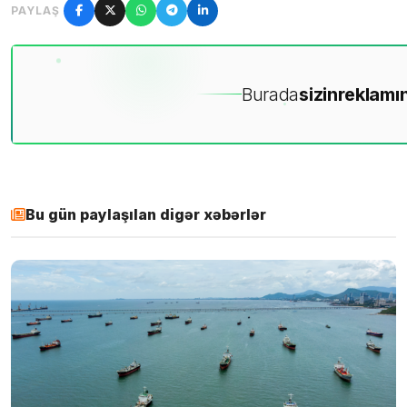
PAYLAŞ
Burada
sizin
reklamın
Bu gün paylaşılan digər xəbərlər