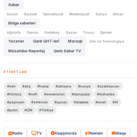
Xəbər
Sosial
Siyasət
İqtisadiyyat
Mədəniyyət
Dünya
İdman
Bölgə xəbərləri
Ağstafa
Gəncə
Gədəbəy
Qazax
Tovuz
Şəmkir
Yazarlar
Qərb QHT-lərİ
Maraqlı
Elm və Texnologiya
Müsahibə-Reportaj
Qərb Xəbər TV
ETIKETLƏR
#iran
#abş
#tramp
#ukrayna
#rusiya
#azərbaycan
#hörmüz
#neft
#ermənistan
#danışıqlar
#müharibə
#paşinyan
#zelenski
#qazax
#atəşkəs
#israil
#Aİ
#putin
#ÇİN
#Türkiyə
Radio
TV
Haqqımızda
Reklam
Əlaqə