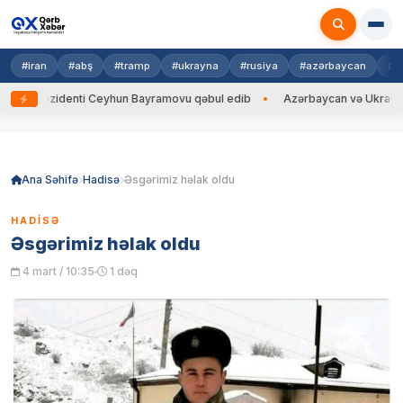
#iran
#abş
#tramp
#ukrayna
#rusiya
#azərbaycan
#h
ezidenti Ceyhun Bayramovu qəbul edib
Azərbaycan və Ukrayna XİN başç
Skip
to
content
Ana Səhifə
Hadisə
Əsgərimiz həlak oldu
HADISƏ
Əsgərimiz həlak oldu
4 mart / 10:35
1 dəq