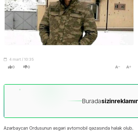
4 mart / 10:35
0
0
A
A
Burada
sizin
reklamın
Azərbaycan Ordusunun əsgəri avtomobil qəzasında həlak olub.