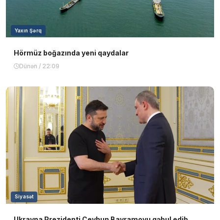
Yaxın Şərq
Hörmüz boğazında yeni qaydalar
Dünən / 22:09
Siyasət
Ukrayna Prezidenti Ceyhun Bayramovu qəbul edib