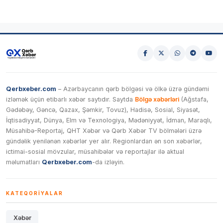
Qerbxeber.com
– Azərbaycanın qərb bölgəsi və ölkə üzrə gündəmi
izləmək üçün etibarlı xəbər saytıdır. Saytda
Bölgə xəbərləri
(Ağstafa,
Gədəbəy, Gəncə, Qazax, Şəmkir, Tovuz), Hadisə, Sosial, Siyasət,
İqtisadiyyat, Dünya, Elm və Texnologiya, Mədəniyyət, İdman, Maraqlı,
Müsahibə-Reportaj, QHT Xəbər və Qərb Xəbər TV bölmələri üzrə
gündəlik yenilənən xəbərlər yer alır. Regionlardan ən son xəbərlər,
ictimai-sosial mövzular, müsahibələr və reportajlar ilə aktual
məlumatları
Qerbxeber.com
-da izləyin.
KATEQORIYALAR
Xəbər