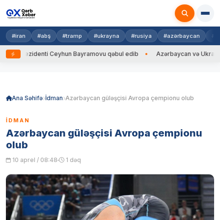
#iran
#abş
#tramp
#ukrayna
#rusiya
#azərbaycan
#h
a Prezidenti Ceyhun Bayramovu qəbul edib
Azərbaycan və Ukrayna XİN 
Skip
to
content
Ana Səhifə
İdman
Azərbaycan güləşçisi Avropa çempionu olub
İDMAN
Azərbaycan güləşçisi Avropa çempionu
olub
10 aprel / 08:48
1 dəq