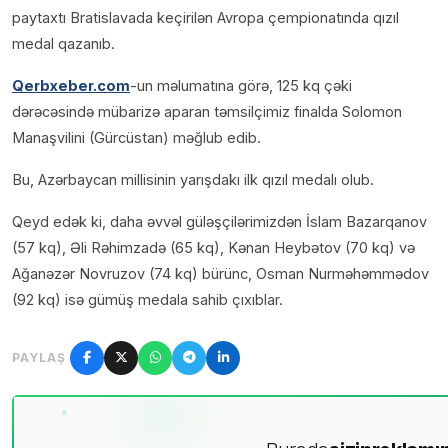
paytaxtı Bratislavada keçirilən Avropa çempionatında qızıl
medal qazanıb.
Qerbxeber.com
-un məlumatına görə, 125 kq çəki
dərəcəsində mübarizə aparan təmsilçimiz finalda Solomon
Manaşvilini (Gürcüstan) məğlub edib.
Bu, Azərbaycan millisinin yarışdakı ilk qızıl medalı olub.
Qeyd edək ki, daha əvvəl güləşçilərimizdən İslam Bazarqanov
(57 kq), Əli Rəhimzadə (65 kq), Kənan Heybətov (70 kq) və
Ağanəzər Novruzov (74 kq) bürünc, Osman Nurməhəmmədov
(92 kq) isə gümüş medala sahib çıxıblar.
PAYLAŞ