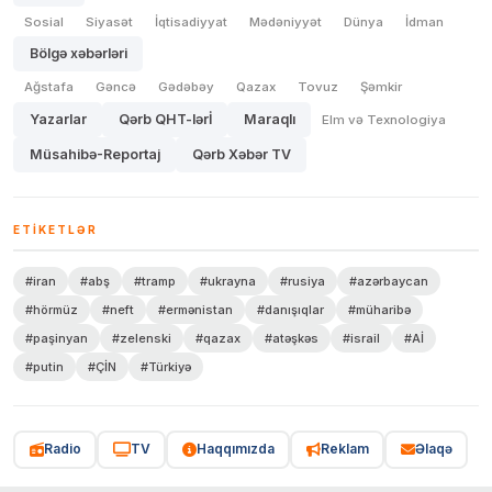
Sosial
Siyasət
İqtisadiyyat
Mədəniyyət
Dünya
İdman
Bölgə xəbərləri
Ağstafa
Gəncə
Gədəbəy
Qazax
Tovuz
Şəmkir
Yazarlar
Qərb QHT-lərİ
Maraqlı
Elm və Texnologiya
Müsahibə-Reportaj
Qərb Xəbər TV
ETIKETLƏR
#iran
#abş
#tramp
#ukrayna
#rusiya
#azərbaycan
#hörmüz
#neft
#ermənistan
#danışıqlar
#müharibə
#paşinyan
#zelenski
#qazax
#atəşkəs
#israil
#Aİ
#putin
#ÇİN
#Türkiyə
Radio
TV
Haqqımızda
Reklam
Əlaqə