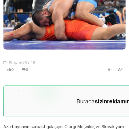
10 aprel / 08:48
0
0
A
A
Burada
sizin
reklamın
Azərbaycanın sərbəst güləşçisi Giorgi Meşvildişvili Slovakiyanın