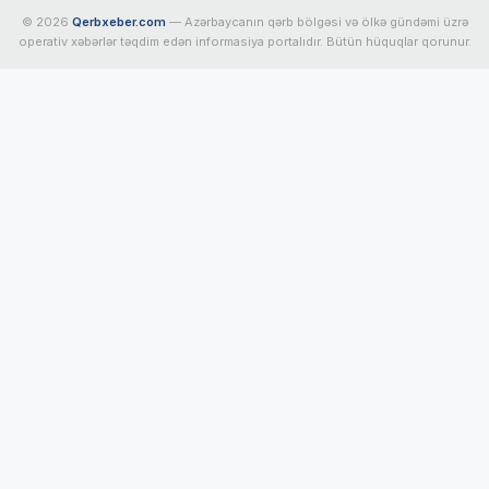
© 2026
Qerbxeber.com
— Azərbaycanın qərb bölgəsi və ölkə gündəmi üzrə
operativ xəbərlər təqdim edən informasiya portalıdır. Bütün hüquqlar qorunur.