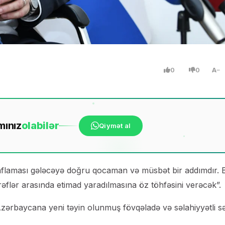
0
0
A
mınız
ola
bilər
Qiymət al
aflaması gələcəyə doğru qocaman və müsbət bir addımdır. 
ərəflər arasında etimad yaradılmasına öz töhfəsini verəcək”.
Azərbaycana yeni təyin olunmuş fövqəladə və səlahiyyətli səf