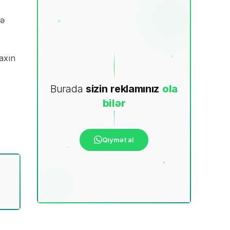
lə
yaxın
Burada
sizin
reklamınız
ola
bilər
Qiymət al