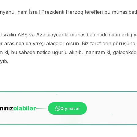
tanyahu, həm İsrail Prezidenti Herzoq tərəfləri bu münasibət
i, İsrailin ABŞ və Azərbaycanla münasibəti həddindən artıq 
ələr arasında da yaxşı əlaqələr olsun. Biz tərəflərin görüşünə
 ki, bu sahədə nəticə uğurlu alınıb. İnanıram ki, gələcəkdə
yıb.
mınız
ola
bilər
Qiymət al