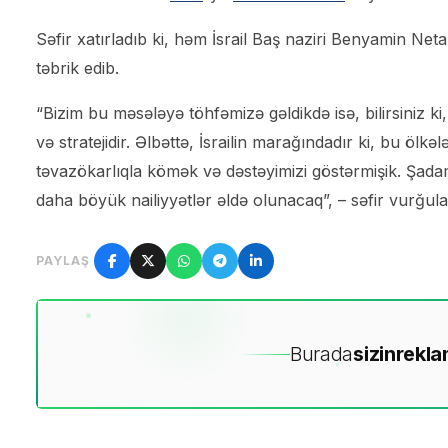
Səfir xatırladıb ki, həm İsrail Baş naziri Benyamin Ne
təbrik edib.
“Bizim bu məsələyə töhfəmizə gəldikdə isə, bilirsiniz k
və stratejidir. Əlbəttə, İsrailin marağındadır ki, bu ölk
təvazökarlıqla kömək və dəstəyimizi göstərmişik. Şadam
daha böyük nailiyyətlər əldə olunacaq”, – səfir vurğula
PAYLAŞ
Burada
sizin
rekla