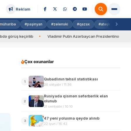
Reklam
müharibə
#paşinyan
#zelenski
#qazax
#atəşkəs
#isra
ş keçirilib
Vladimir Putin Azərbaycan Prezidentinə zəng edib
Çox oxunanlar
Qubadlının təhsil statistikası
1
26 oktyabr / 11:36
Rusiyada qismən səfərbərlik elan
olunub
2
21 sentyabr / 10:10
47 yeni yoluxma qeydə alınıb
3
22 iyun / 16:42