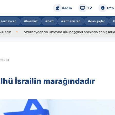
Radio
TV
Info
azərbaycan
#hörmüz
#neft
#ermənistan
#danışıqlar
#
Azərbaycan və Ukrayna XİN başçıları arasında geniş tərkibdə görü
ndadır
hü İsrailin marağındadır