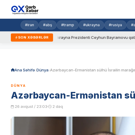
#iran
#abş
#tramp
#ukrayna
#rusiya
#
yeni qaydalar
Ukrayna Prezidenti Ceyhun Bayramovu qəbul edib
SON XƏBƏRLƏR
Skip
to
content
Ana Səhifə
Dünya
Azərbaycan-Ermənistan sülhü İsrailin marağı
DÜNYA
Azərbaycan-Ermənistan sül
26 avqust / 23:03
2 dəq