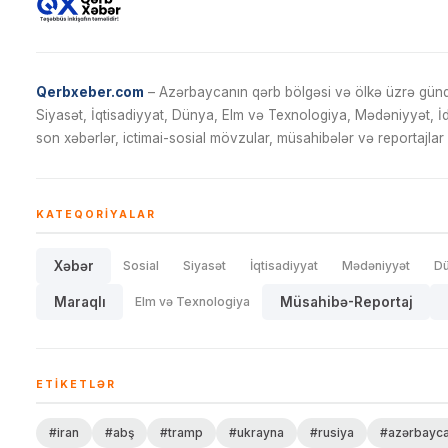
Qerbxeber.com
– Azərbaycanın qərb bölgəsi və ölkə üzrə gündə
Siyasət, İqtisadiyyat, Dünya, Elm və Texnologiya, Mədəniyyət, 
son xəbərlər, ictimai-sosial mövzular, müsahibələr və reportajlar 
KATEQORIYALAR
Xəbər
Sosial
Siyasət
İqtisadiyyat
Mədəniyyət
D
Maraqlı
Elm və Texnologiya
Müsahibə-Reportaj
ETIKETLƏR
#iran
#abş
#tramp
#ukrayna
#rusiya
#azərbayc