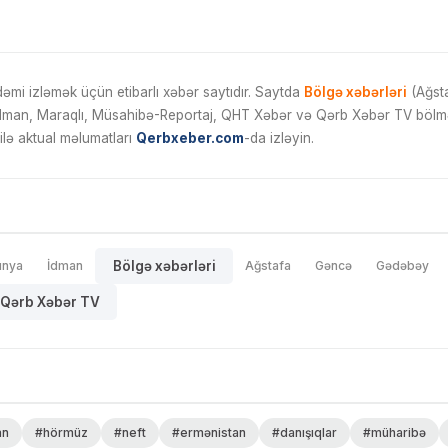
mi izləmək üçün etibarlı xəbər saytıdır. Saytda
Bölgə xəbərləri
(Ağsta
İdman, Maraqlı, Müsahibə-Reportaj, QHT Xəbər və Qərb Xəbər TV bölmələ
ilə aktual məlumatları
Qerbxeber.com
-da izləyin.
ünya
İdman
Bölgə xəbərləri
Ağstafa
Gəncə
Gədəbəy
Qərb Xəbər TV
an
#hörmüz
#neft
#ermənistan
#danışıqlar
#müharibə