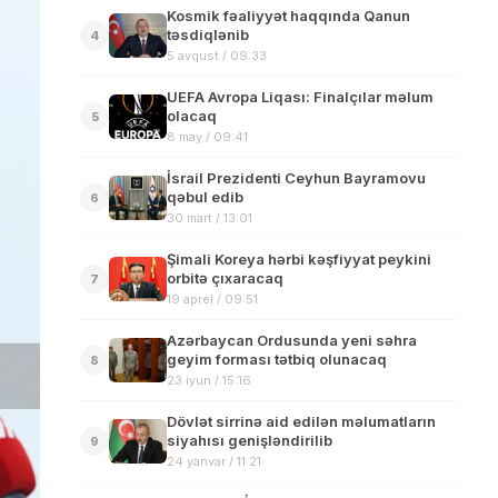
Kosmik fəaliyyət haqqında Qanun
təsdiqlənib
4
5 avqust / 09:33
UEFA Avropa Liqası: Finalçılar məlum
olacaq
5
8 may / 09:41
İsrail Prezidenti Ceyhun Bayramovu
qəbul edib
6
30 mart / 13:01
Şimali Koreya hərbi kəşfiyyat peykini
orbitə çıxaracaq
7
19 aprel / 09:51
Azərbaycan Ordusunda yeni səhra
geyim forması tətbiq olunacaq
8
23 iyun / 15:16
Dövlət sirrinə aid edilən məlumatların
siyahısı genişləndirilib
9
24 yanvar / 11:21