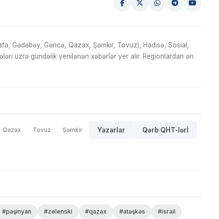
fa, Gədəbəy, Gəncə, Qazax, Şəmkir, Tovuz), Hadisə, Sosial,
ri üzrə gündəlik yenilənən xəbərlər yer alır. Regionlardan ən
Qazax
Tovuz
Şəmkir
Yazarlar
Qərb QHT-lərİ
#paşinyan
#zelenski
#qazax
#atəşkəs
#israil