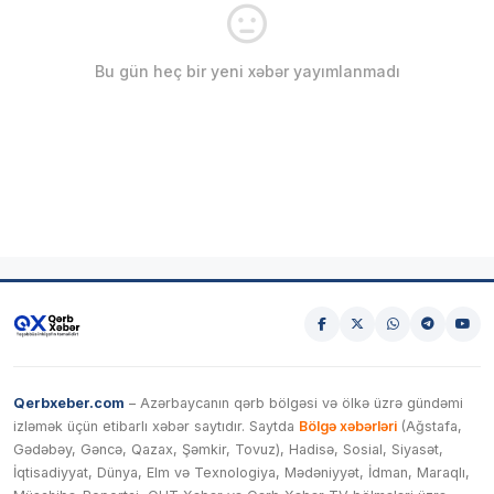
Bu gün heç bir yeni xəbər yayımlanmadı
Qerbxeber.com
– Azərbaycanın qərb bölgəsi və ölkə üzrə gündəmi
izləmək üçün etibarlı xəbər saytıdır. Saytda
Bölgə xəbərləri
(Ağstafa,
Gədəbəy, Gəncə, Qazax, Şəmkir, Tovuz), Hadisə, Sosial, Siyasət,
İqtisadiyyat, Dünya, Elm və Texnologiya, Mədəniyyət, İdman, Maraqlı,