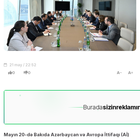
21 may / 22:52
0
0
A
A
Burada
sizin
reklamın
Mayın 20-də Bakıda Azərbaycan və Avropa İttifaqı (Aİ)