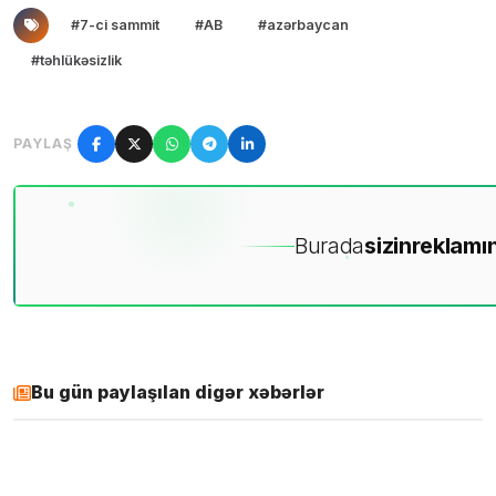
#7-ci sammit
#AB
#azərbaycan
#təhlükəsizlik
PAYLAŞ
Burada
sizin
reklamın
Bu gün paylaşılan digər xəbərlər