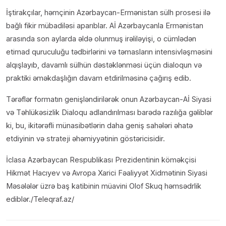
İştirakçılar, həmçinin Azərbaycan-Ermənistan sülh prosesi ilə
bağlı fikir mübadiləsi aparıblar. Aİ Azərbaycanla Ermənistan
arasında son aylarda əldə olunmuş irəliləyişi, o cümlədən
etimad quruculuğu tədbirlərini və təmasların intensivləşməsini
alqışlayıb, davamlı sülhün dəstəklənməsi üçün dialoqun və
praktiki əməkdaşlığın davam etdirilməsinə çağırış edib.
Tərəflər formatın genişləndirilərək onun Azərbaycan-Aİ Siyasi
və Təhlükəsizlik Dialoqu adlandırılması barədə razılığa gəliblər
ki, bu, ikitərəfli münasibətlərin daha geniş sahələri əhatə
etdiyinin və strateji əhəmiyyətinin göstəricisidir.
İclasa Azərbaycan Respublikası Prezidentinin köməkçisi
Hikmət Hacıyev və Avropa Xarici Fəaliyyət Xidmətinin Siyasi
Məsələlər üzrə baş katibinin müavini Olof Skuq həmsədrlik
ediblər./Teleqraf.az/