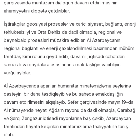
çərçivəsində müntəzəm dialoqun davam etdirilməsinin
əhəmiyyətini diqqətə çatdırıblar.
İştirakçılar geosiyasi proseslər və xarici siyasət, bağlantı, enerji
təhlükəsizliyi və Orta Dəhliz də daxil olmaqla, regional və
beynəlxalq prosesləri müzakirə ediblər. Aİ Azərbaycanın
regional bağlantı və enerji şaxələndirilməsi baxımından mühüm
tərəfdaş kimi rolunu qeyd edib, davamlı, iqtisadi cəhətdən
səmərəli və qaydalara əsaslanan əməkdaşlığın vacibliyini
vurğulayıblar.
Aİ Azərbaycanda aparılan humanitar minatəmizləmə səylərinə
dəstəyini bir daha təsdiqləyib və bu sahədə əməkdaşlığın
davam etdirilməsini alqışlayıb. Səfər çərçivəsində mayın 19-da
Aİ nümayəndə heyəti Ağdam rayonu da daxil olmaqla, Qarabağ
və Şərqi Zəngəzur iqtisadi rayonlarına baş çəkib, Azərbaycan
tərəfindən həyata keçirilən minatəmizləmə fəaliyyəti ilə tanış
olub.