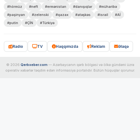
#hörmüz
#neft
#ermənistan
#danışıqlar
#müharibə
#paşinyan
#zelenski
#qazax
#atəşkəs
#israil
#Aİ
#putin
#ÇİN
#Türkiyə
Radio
TV
Haqqımızda
Reklam
Əlaqə
© 2026
Qerbxeber.com
— Azərbaycanın qərb bölgəsi və ölkə gündəmi üzrə
operativ xəbərlər təqdim edən informasiya portalıdır. Bütün hüquqlar qorunur.