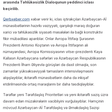
arasında Təhlükəsizlik Dialoqunun yeddinci iclası
keçirilib.
Qerbxeber.com
xəbər verir ki, iclas iştirakçıları Azərbaycan-Aİ
münasibətlərinin hazırkı vəziyyəti, qarşılıqlı maraq doğuran
xarici və təhlükəsizlik siyasəti məsələləri ilə bağlı konstruktiv
fikir mübadiləsi aparıblar. Onlar Avropa İttifaqı Şurasının
Prezidenti Antonio Koştanın və Avropa İttifaqının ali
nümayəndəsi, Avropa Komissiyasının vitse-prezidenti Kaya
Kallasın Azərbaycana səfərləri və Azərbaycan Respublikasının
Prezidenti İlham Əliyevlə görüşləri də daxil olmaqla, son
zamanlar yüksəksəviyyəli təmasların intensivləşməsini
alqışlayıblar, ikitərəfli münasibətlərin daha da inkişaf
etdirilməsində ortaq maraqlarını bir daha təsdiqləyiblər.
Tərəflər yeni Tərəfdaşlıq Prioritetləri və yeni ikitərəfli saziş üzrə
davam edən müzakirələrin vacibliyini vurğulayıblar. Həmçinin
mövcud Azərbaycan-Aİ Tərəfdaşlıq və Əməkdaşlıq Sazişi