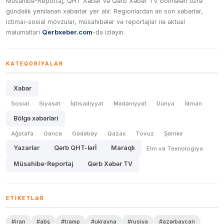
Müsahibə-Reportaj, QHT Xəbər və Qərb Xəbər TV bölmələri üzrə
gündəlik yenilənən xəbərlər yer alır. Regionlardan ən son xəbərlər,
ictimai-sosial mövzular, müsahibələr və reportajlar ilə aktual
məlumatları
Qerbxeber.com
-da izləyin.
KATEQORIYALAR
Xəbər
Sosial
Siyasət
İqtisadiyyat
Mədəniyyət
Dünya
İdman
Bölgə xəbərləri
Ağstafa
Gəncə
Gədəbəy
Qazax
Tovuz
Şəmkir
Yazarlar
Qərb QHT-lərİ
Maraqlı
Elm və Texnologiya
Müsahibə-Reportaj
Qərb Xəbər TV
ETIKETLƏR
#iran
#abş
#tramp
#ukrayna
#rusiya
#azərbaycan