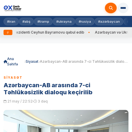
#iran
#abş
#tramp
#ukrayna
#rusiya
#azərbaycan
#h
 Prezidenti Ceyhun Bayramovu qəbul edib
Azərbaycan və Ukrayna XİN b
Skip
to
content
Ana
Siyasət
Azərbaycan-AB arasında 7-ci Təhlükəsizlik dialoqu keçirilib
Səhifə
SIYASƏT
Azərbaycan-AB arasında 7-ci
Təhlükəsizlik dialoqu keçirilib
21 may / 22:52
3 dəq