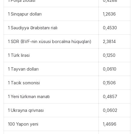
1 Polşa zlotası
0,4288
1 Sinqapur dolları
1,2636
1 Səudiyyə Ərəbistanı rialı
0,4530
1 SDR (BVF-nin xüsusi borcalma hüquqları)
2,3814
1 Türk lirəsi
0,1250
1 Tayvan dolları
0,0610
1 Tacik somonisi
0,1506
1 Yeni türkmən manatı
0,4857
1 Ukrayna qrivnası
0,0602
100 Yapon yeni
1,4696