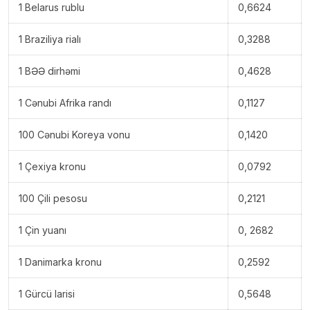
1 Belarus rublu
0,6624
1 Braziliya rialı
0,3288
1 BƏƏ dirhəmi
0,4628
1 Cənubi Afrika randı
0,1127
100 Cənubi Koreya vonu
0,1420
1 Çexiya kronu
0,0792
100 Çili pesosu
0,2121
1 Çin yuanı
0, 2682
1 Danimarka kronu
0,2592
1 Gürcü larisi
0,5648