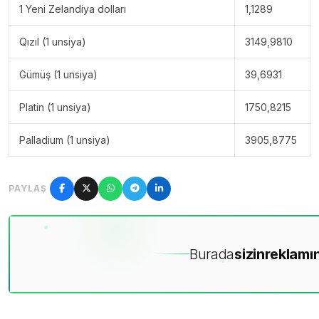
1 Yeni Zelandiya dolları
1,1289
Qızıl (1 unsiya)
3149,9810
Gümüş (1 unsiya)
39,6931
Platin (1 unsiya)
1750,8215
Palladium (1 unsiya)
3905,8775
PAYLAŞ
Burada
sizin
reklamın