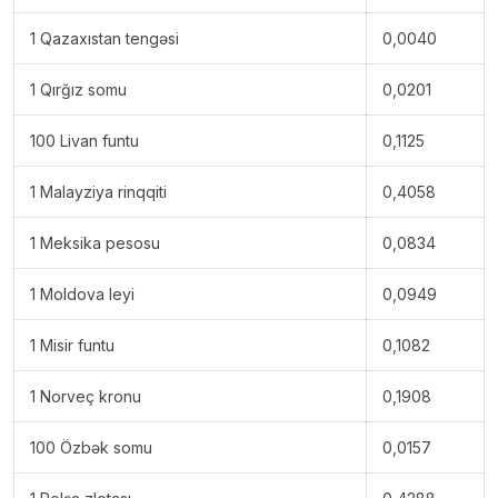
1 Qazaxıstan tengəsi
0,0040
1 Qırğız somu
0,0201
100 Livan funtu
0,1125
1 Malayziya rinqqiti
0,4058
1 Meksika pesosu
0,0834
1 Moldova leyi
0,0949
1 Misir funtu
0,1082
1 Norveç kronu
0,1908
100 Özbək somu
0,0157