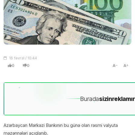
16 fevral / 10:44
0
0
A
A
Burada
sizin
reklamın
Azərbaycan Mərkəzi Bankının bu günə olan rəsmi valyuta
məzənnələri açıqlanıb.