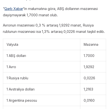
“
Qərb Xəbər
“in məlumatına görə, ABŞ dollarının məzənnəsi
dəyişməyərək 1,7000 manat olub.
Avronun məzənnəsi 0,3 % artaraq 1,9292 manat, Rusiya
rublunun məzənnəsi isə 1,3% artaraq 0,0226 manat təşkil edib.
Valyuta
Məzənnə
1 ABŞ dolları
1.7000
1 Avro
1,9292
1 Rusiya rublu
0,0226
1 Avstraliya dolları
1,2163
1 Argentina pesosu
0,0160