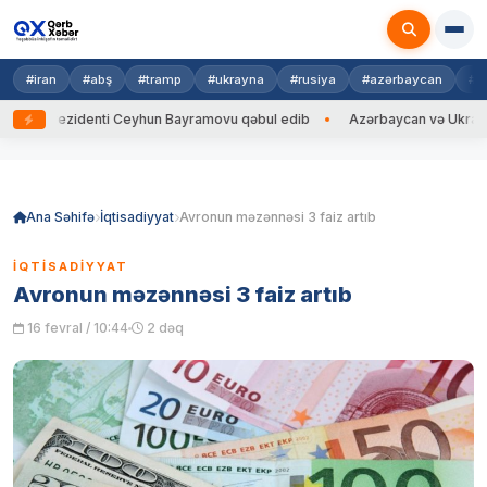
#iran
#abş
#tramp
#ukrayna
#rusiya
#azərbaycan
#h
Prezidenti Ceyhun Bayramovu qəbul edib
Azərbaycan və Ukrayna XİN ba
Skip
to
content
Ana Səhifə
İqtisadiyyat
Avronun məzənnəsi 3 faiz artıb
İQTISADIYYAT
Avronun məzənnəsi 3 faiz artıb
16 fevral / 10:44
2 dəq