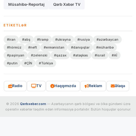
Müsahibə-Reportaj
Qərb Xəbər TV
ETIKETLƏR
#iran
#abş
#tramp
#ukrayna
#rusiya
#azərbaycan
#hörmüz
#neft
#ermənistan
#danışıqlar
#müharibə
#paşinyan
#zelenski
#qazax
#atəşkəs
#israil
#Aİ
#putin
#ÇİN
#Türkiyə
Radio
TV
Haqqımızda
Reklam
Əlaqə
© 2026
Qerbxeber.com
— Azərbaycanın qərb bölgəsi və ölkə gündəmi üzrə
operativ xəbərlər təqdim edən informasiya portalıdır. Bütün hüquqlar qorunur.