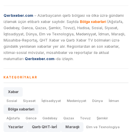
Qerbxeber.com
– Azərbaycanın qərb bölgəsi və ölkə üzrə gündəmi
izləmək üçün etibarlı xəbər saytıdır. Saytda
Bölgə xəbərləri
(Ağstafa,
Gədəbəy, Gəncə, Qazax, Şəmkir, Tovuz), Hadisə, Sosial, Siyasət,
İqtisadiyyat, Dünya, Elm və Texnologiya, Mədəniyyət, İdman, Maraqlı,
Müsahibə-Reportaj, QHT Xəbər və Qərb Xəbər TV bölmələri üzrə
gündəlik yenilənən xəbərlər yer alır. Regionlardan ən son xəbərlər,
ictimai-sosial mövzular, müsahibələr və reportajlar ilə aktual
məlumatları
Qerbxeber.com
-da izləyin.
KATEQORIYALAR
Xəbər
Sosial
Siyasət
İqtisadiyyat
Mədəniyyət
Dünya
İdman
Bölgə xəbərləri
Ağstafa
Gəncə
Gədəbəy
Qazax
Tovuz
Şəmkir
Yazarlar
Qərb QHT-lərİ
Maraqlı
Elm və Texnologiya