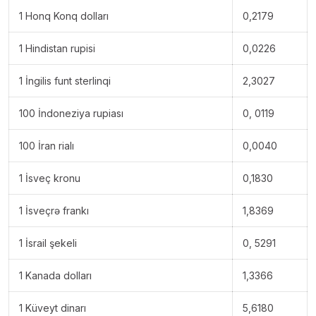
1 Honq Konq dolları
0,2179
1 Hindistan rupisi
0,0226
1 İngilis funt sterlinqi
2,3027
100 İndoneziya rupiası
0, 0119
100 İran rialı
0,0040
1 İsveç kronu
0,1830
1 İsveçrə frankı
1,8369
1 İsrail şekeli
0, 5291
1 Kanada dolları
1,3366
1 Küveyt dinarı
5,6180