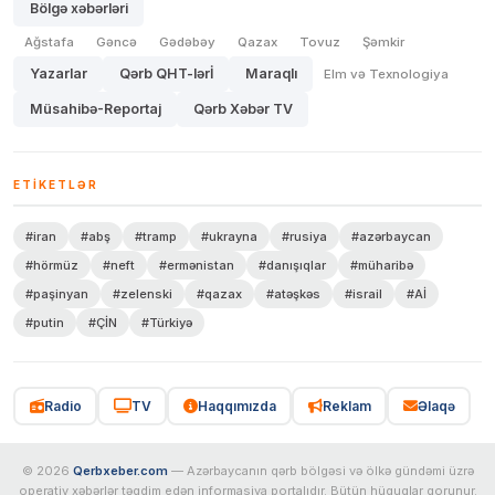
Bölgə xəbərləri
Ağstafa
Gəncə
Gədəbəy
Qazax
Tovuz
Şəmkir
Yazarlar
Qərb QHT-lərİ
Maraqlı
Elm və Texnologiya
Müsahibə-Reportaj
Qərb Xəbər TV
ETIKETLƏR
#iran
#abş
#tramp
#ukrayna
#rusiya
#azərbaycan
#hörmüz
#neft
#ermənistan
#danışıqlar
#müharibə
#paşinyan
#zelenski
#qazax
#atəşkəs
#israil
#Aİ
#putin
#ÇİN
#Türkiyə
Radio
TV
Haqqımızda
Reklam
Əlaqə
© 2026
Qerbxeber.com
— Azərbaycanın qərb bölgəsi və ölkə gündəmi üzrə
operativ xəbərlər təqdim edən informasiya portalıdır. Bütün hüquqlar qorunur.