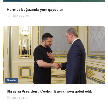
Hörmüz boğazında yeni qaydalar
Dünən / 22:09
Siyasət
Ukrayna Prezidenti Ceyhun Bayramovu qəbul edib
Dünən / 21:49