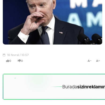
16 fevral / 10:57
0
0
A
A
Burada
sizin
reklamın