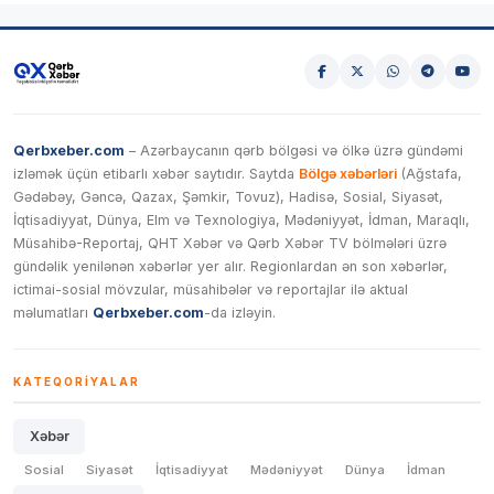
Qerbxeber.com
– Azərbaycanın qərb bölgəsi və ölkə üzrə gündəmi
izləmək üçün etibarlı xəbər saytıdır. Saytda
Bölgə xəbərləri
(Ağstafa,
Gədəbəy, Gəncə, Qazax, Şəmkir, Tovuz), Hadisə, Sosial, Siyasət,
İqtisadiyyat, Dünya, Elm və Texnologiya, Mədəniyyət, İdman, Maraqlı,
Müsahibə-Reportaj, QHT Xəbər və Qərb Xəbər TV bölmələri üzrə
gündəlik yenilənən xəbərlər yer alır. Regionlardan ən son xəbərlər,
ictimai-sosial mövzular, müsahibələr və reportajlar ilə aktual
məlumatları
Qerbxeber.com
-da izləyin.
KATEQORIYALAR
Xəbər
Sosial
Siyasət
İqtisadiyyat
Mədəniyyət
Dünya
İdman