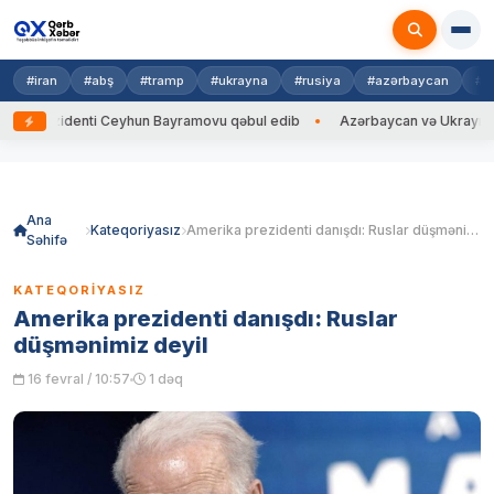
#iran
#abş
#tramp
#ukrayna
#rusiya
#azərbaycan
#h
ezidenti Ceyhun Bayramovu qəbul edib
Azərbaycan və Ukrayna XİN başç
Skip
to
content
Ana
Kateqoriyasız
Amerika prezidenti danışdı: Ruslar düşmənimiz deyil
Səhifə
KATEQORIYASIZ
Amerika prezidenti danışdı: Ruslar
düşmənimiz deyil
16 fevral / 10:57
1 dəq