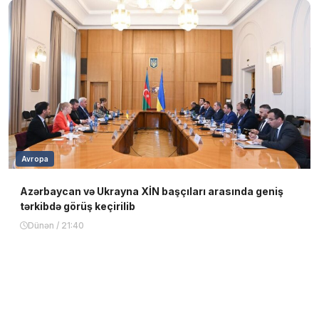
Avropa
Azərbaycan və Ukrayna XİN başçıları arasında geniş
tərkibdə görüş keçirilib
Dünən / 21:40