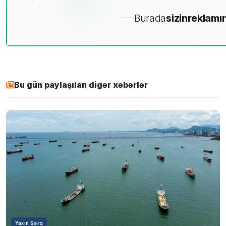
Burada
sizin
reklamın
Bu gün paylaşılan digər xəbərlər
Yaxın Şərq