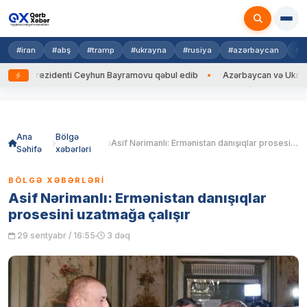
#iran
#abş
#tramp
#ukrayna
#rusiya
#azərbaycan
#h
rezidenti Ceyhun Bayramovu qəbul edib
Azərbaycan və Ukrayna XİN baş
Skip
to
content
Ana
Bölgə
Asif Nərimanlı: Ermənistan danışıqlar prosesini uzatmağa çalışır
Səhifə
xəbərləri
BÖLGƏ XƏBƏRLƏRI
Asif Nərimanlı: Ermənistan danışıqlar
prosesini uzatmağa çalışır
29 sentyabr / 16:55
3 dəq