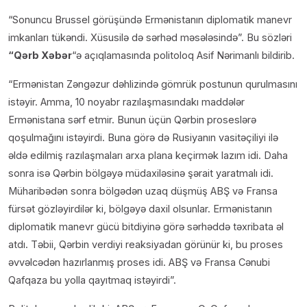
“Sonuncu Brussel görüşündə Ermənistanın diplomatik manevr
imkanları tükəndi. Xüsusilə də sərhəd məsələsində”. Bu sözləri
“Qərb Xəbər
“ə açıqlamasında politoloq Asif Nərimanlı bildirib.
“Ermənistan Zəngəzur dəhlizində gömrük postunun qurulmasını
istəyir. Amma, 10 noyabr razılaşmasındakı maddələr
Ermənistana sərf etmir. Bunun üçün Qərbin proseslərə
qoşulmağını istəyirdi. Buna görə də Rusiyanın vasitəçiliyi ilə
əldə edilmiş razılaşmaları arxa plana keçirmək lazım idi. Daha
sonra isə Qərbin bölgəyə müdaxiləsinə şərait yaratmalı idi.
Müharibədən sonra bölgədən uzaq düşmüş ABŞ və Fransa
fürsət gözləyirdilər ki, bölgəyə daxil olsunlar. Ermənistanın
diplomatik manevr gücü bitdiyinə görə sərhəddə təxribata əl
atdı. Təbii, Qərbin verdiyi reaksiyadan görünür ki, bu proses
əvvəlcədən hazırlanmış proses idi. ABŞ və Fransa Cənubi
Qafqaza bu yolla qayıtmaq istəyirdi”.