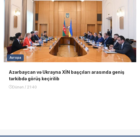
Avropa
Azərbaycan və Ukrayna XİN başçıları arasında geniş
tərkibdə görüş keçirilib
Dünən / 21:40