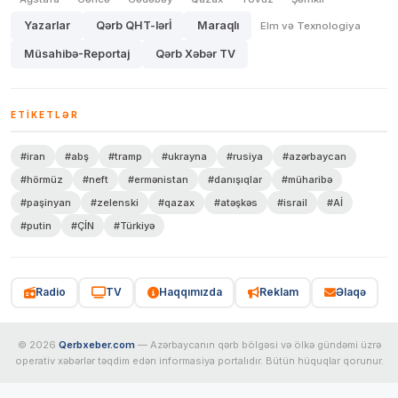
Yazarlar
Qərb QHT-lərİ
Maraqlı
Elm və Texnologiya
Müsahibə-Reportaj
Qərb Xəbər TV
ETIKETLƏR
#iran
#abş
#tramp
#ukrayna
#rusiya
#azərbaycan
#hörmüz
#neft
#ermənistan
#danışıqlar
#müharibə
#paşinyan
#zelenski
#qazax
#atəşkəs
#israil
#Aİ
#putin
#ÇİN
#Türkiyə
Radio
TV
Haqqımızda
Reklam
Əlaqə
© 2026
Qerbxeber.com
— Azərbaycanın qərb bölgəsi və ölkə gündəmi üzrə
operativ xəbərlər təqdim edən informasiya portalıdır. Bütün hüquqlar qorunur.