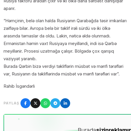
Rusiya faktoru aradan çıxır və iki ölkə daha sərbəst danışıqlar
aparır.
“Həmçinin, belə olan halda Rusiyanın Qarabağda təsir imkanları
zəifləyə bilər. Avropa belə bir təklif irəli sürdü və iki ölkə
arasında təmaslar da oldu. Lakin, nəticə əldə olunmadı.
Ermənistan həmin vaxt Rusiyaya meyilləndi, indi isə Qərbə
meyillənir. Prosesi uzatmağa çalışır. Bölgədə çox qarışıq
vəziyyət yaranıb.
Burada Qərbin bizə verdiyi təkliflərin müsbət və mənfi tərəfləri
var, Rusiyanın da təkliflərində müsbət və mənfi tərəfləri var”.
Rahib İsgəndərli
PAYLAŞ
Burada
sizin
reklamın