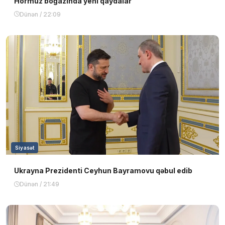
Hörmüz boğazında yeni qaydalar
Dünən / 22:09
Siyasət
Ukrayna Prezidenti Ceyhun Bayramovu qəbul edib
Dünən / 21:49