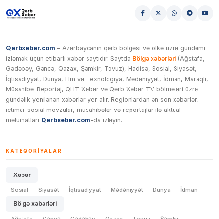
Qerbxeber.com
– Azərbaycanın qərb bölgəsi və ölkə üzrə gündəmi
izləmək üçün etibarlı xəbər saytıdır. Saytda
Bölgə xəbərləri
(Ağstafa,
Gədəbəy, Gəncə, Qazax, Şəmkir, Tovuz), Hadisə, Sosial, Siyasət,
İqtisadiyyat, Dünya, Elm və Texnologiya, Mədəniyyət, İdman, Maraqlı,
Müsahibə-Reportaj, QHT Xəbər və Qərb Xəbər TV bölmələri üzrə
gündəlik yenilənən xəbərlər yer alır. Regionlardan ən son xəbərlər,
ictimai-sosial mövzular, müsahibələr və reportajlar ilə aktual
məlumatları
Qerbxeber.com
-da izləyin.
KATEQORIYALAR
Xəbər
Sosial
Siyasət
İqtisadiyyat
Mədəniyyət
Dünya
İdman
Bölgə xəbərləri
Ağstafa
Gəncə
Gədəbəy
Qazax
Tovuz
Şəmkir