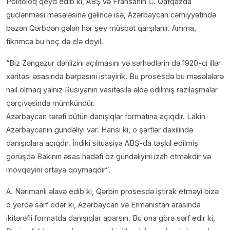
Politoloq qeyd edib ki, ABŞ və Fransanın C. Qafqazda
güclənməsi məsələsinə gəlincə isə, Azərbaycan cəmiyyətində
bəzən Qərbdən gələn hər şey müsbət qarşılanır. Amma,
fikrimcə bu heç də elə deyil.
“Biz Zəngəzur dəhlizinı açılmasını və sərhədlərin də 1920-ci illər
xəritəsi əsasında bərpasını istəyirik. Bu prosesdə bu məsələlərə
nail olmaq yalnız Rusiyanın vasitəsilə əldə edilmiş razılaşmalar
çərçivəsində mümkündür.
Azərbaycan tərəfi bütün danışıqlar formatına açıqdır. Lakin
Azərbaycanın gündəliyi var. Hansı ki, o şərtlər daxilində
danışıqlara açıqdır. İndiki situasiya ABŞ-da təşkil edilmiş
görüşdə Bakının əsas hədəfi öz gündəliyini izah etməkdir və
mövqeyini ortaya qoymaqdır”.
A. Nərimanlı əlavə edib ki, Qərbin prosesdə iştirak etməyi bizə
o yerdə sərf edər ki, Azərbaycan və Ermənistan arasında
ikitərəfli formatda danışıqlar aparsın. Bu ona görə sərf edir ki,