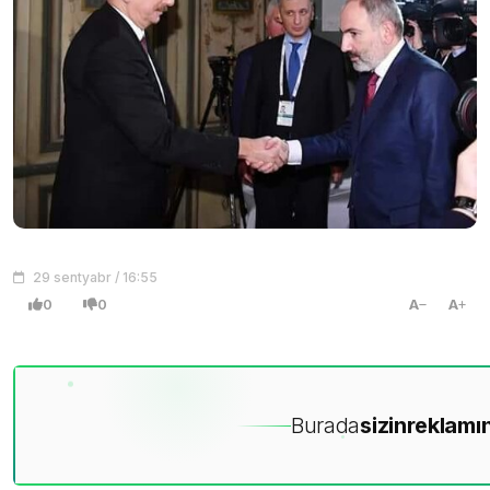
29 sentyabr / 16:55
0
0
A
A
Burada
sizin
reklamın