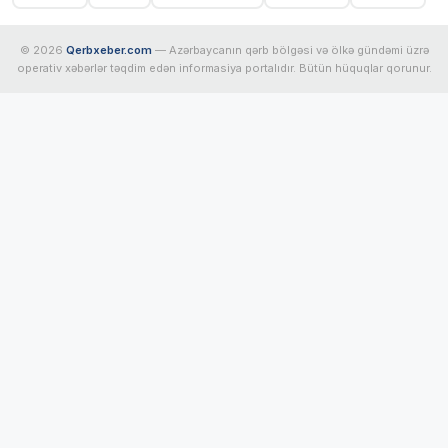
© 2026
Qerbxeber.com
— Azərbaycanın qərb bölgəsi və ölkə gündəmi üzrə
operativ xəbərlər təqdim edən informasiya portalıdır. Bütün hüquqlar qorunur.