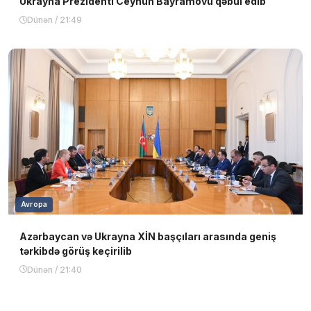
Ukrayna Prezidenti Ceyhun Bayramovu qəbul edib
Dünən / 21:49
Avropa
Azərbaycan və Ukrayna XİN başçıları arasında geniş
tərkibdə görüş keçirilib
Dünən / 21:40