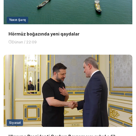
Yaxın Şərq
Hörmüz boğazında yeni qaydalar
Dünən / 22:09
Siyasət