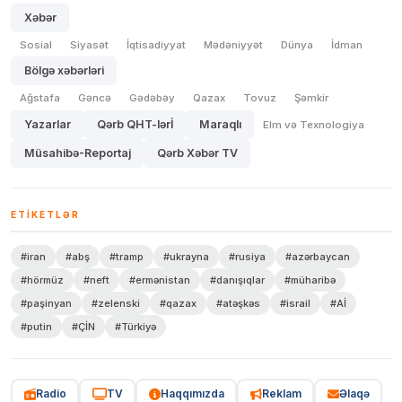
Xəbər
Sosial
Siyasət
İqtisadiyyat
Mədəniyyət
Dünya
İdman
Bölgə xəbərləri
Ağstafa
Gəncə
Gədəbəy
Qazax
Tovuz
Şəmkir
Yazarlar
Qərb QHT-lərİ
Maraqlı
Elm və Texnologiya
Müsahibə-Reportaj
Qərb Xəbər TV
ETIKETLƏR
#iran
#abş
#tramp
#ukrayna
#rusiya
#azərbaycan
#hörmüz
#neft
#ermənistan
#danışıqlar
#müharibə
#paşinyan
#zelenski
#qazax
#atəşkəs
#israil
#Aİ
#putin
#ÇİN
#Türkiyə
Radio
TV
Haqqımızda
Reklam
Əlaqə