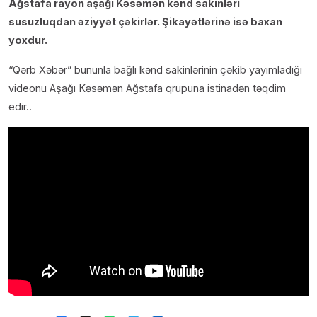
Ağstafa rayon aşağı Kəsəmən kənd sakinləri
susuzluqdan əziyyət çəkirlər. Şikayətlərinə isə baxan
yoxdur.
“Qərb Xəbər” bununla bağlı kənd sakinlərinin çəkib yayımladığı
videonu Aşağı Kəsəmən Ağstafa qrupuna istinadən təqdim
edir..