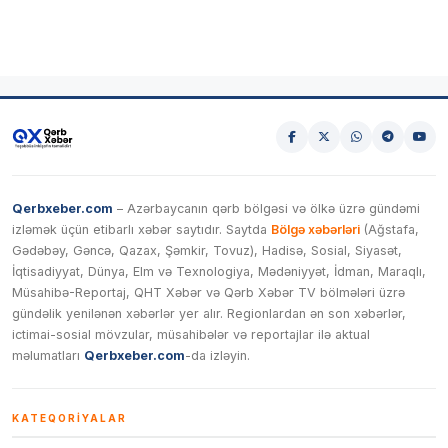
Qerbxeber.com
– Azərbaycanın qərb bölgəsi və ölkə üzrə gündəmi
izləmək üçün etibarlı xəbər saytıdır. Saytda
Bölgə xəbərləri
(Ağstafa,
Gədəbəy, Gəncə, Qazax, Şəmkir, Tovuz), Hadisə, Sosial, Siyasət,
İqtisadiyyat, Dünya, Elm və Texnologiya, Mədəniyyət, İdman, Maraqlı,
Müsahibə-Reportaj, QHT Xəbər və Qərb Xəbər TV bölmələri üzrə
gündəlik yenilənən xəbərlər yer alır. Regionlardan ən son xəbərlər,
ictimai-sosial mövzular, müsahibələr və reportajlar ilə aktual
məlumatları
Qerbxeber.com
-da izləyin.
KATEQORIYALAR