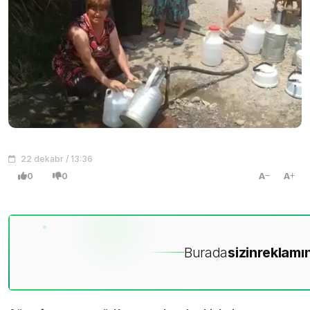
22 dekabr / 13:36
0
0
A
A
Burada
sizin
reklamın