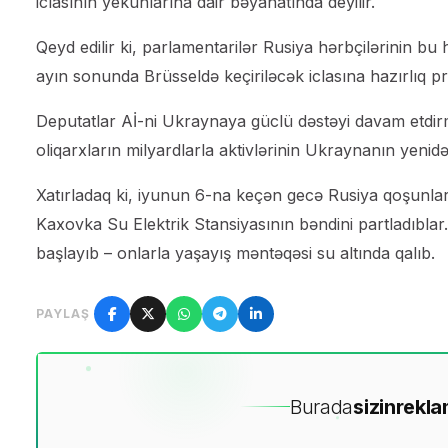
iclasının yekunlarına dair bəyanatında deyilir.
Qeyd edilir ki, parlamentarilər Rusiya hərbçilərinin bu 
ayın sonunda Brüsseldə keçiriləcək iclasına hazırlıq pr
Deputatlar Aİ-ni Ukraynaya güclü dəstəyi davam etdirm
oliqarxların milyardlarla aktivlərinin Ukraynanın yeni
Xatırladaq ki, iyunun 6-na keçən gecə Rusiya qoşunlar
Kaxovka Su Elektrik Stansiyasının bəndini partladıblar
başlayıb – onlarla yaşayış məntəqəsi su altında qalıb.
PAYLAŞ
Burada
sizin
rekla