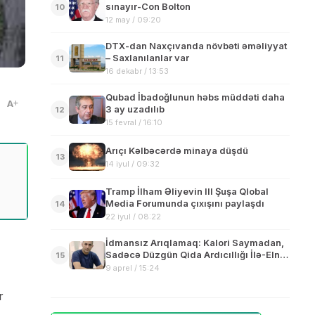
sınayır-Con Bolton
10
12 may / 09:20
DTX-dan Naxçıvanda növbəti əməliyyat
– Saxlanılanlar var
11
16 dekabr / 13:53
Qubad İbadoğlunun həbs müddəti daha
A
3 ay uzadılıb
12
15 fevral / 16:10
Arıçı Kəlbəcərdə minaya düşdü
13
14 iyul / 09:32
Tramp İlham Əliyevin III Şuşa Qlobal
Media Forumunda çıxışını paylaşdı
14
22 iyul / 08:22
İdmansız Arıqlamaq: Kalori Saymadan,
Sadəcə Düzgün Qida Ardıcıllığı İlə-Elnur
15
Nemətovun yazısı
9 aprel / 15:24
r