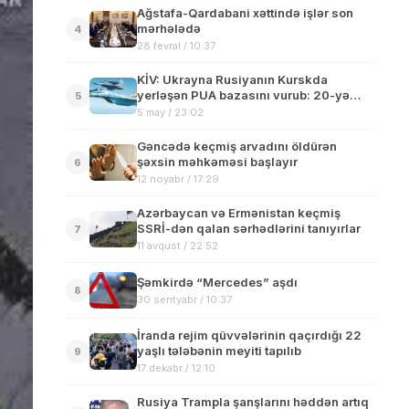
Ağstafa-Qardabani xəttində işlər son
mərhələdə
4
28 fevral / 10:37
KİV: Ukrayna Rusiyanın Kurskda
yerləşən PUA bazasını vurub: 20-yə
5
yaxın hərbçi ölüb
5 may / 23:02
Gəncədə keçmiş arvadını öldürən
şəxsin məhkəməsi başlayır
6
12 noyabr / 17:29
Azərbaycan və Ermənistan keçmiş
SSRİ-dən qalan sərhədlərini tanıyırlar
7
11 avqust / 22:52
Şəmkirdə “Mercedes” aşdı
8
30 sentyabr / 10:37
İranda rejim qüvvələrinin qaçırdığı 22
yaşlı tələbənin meyiti tapılıb
9
17 dekabr / 12:10
Rusiya Trampla şanşlarını həddən artıq