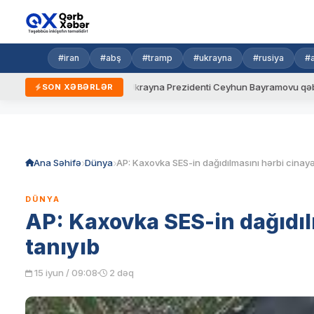
#iran
#abş
#tramp
#ukrayna
#rusiya
#
yeni qaydalar
Ukrayna Prezidenti Ceyhun Bayramovu qəbul edib
SON XƏBƏRLƏR
Skip
to
content
Ana Səhifə
Dünya
DÜNYA
AP: Kaxovka SES-in dağıdıl
tanıyıb
15 iyun / 09:08
2 dəq