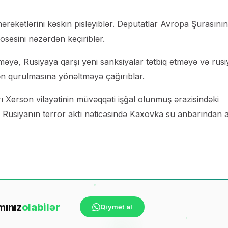
hərəkətlərini kəskin pisləyiblər. Deputatlar Avropa Şurasının
osesini nəzərdən keçiriblər.
əyə, Rusiyaya qarşı yeni sanksiyalar tətbiq etməyə və rusiy
dən qurulmasına yönəltməyə çağırıblar.
ı Xerson vilayətinin müvəqqəti işğal olunmuş ərazisindəki
. Rusiyanın terror aktı nəticəsində Kaxovka su anbarından a
mınız
ola
bilər
Qiymət al