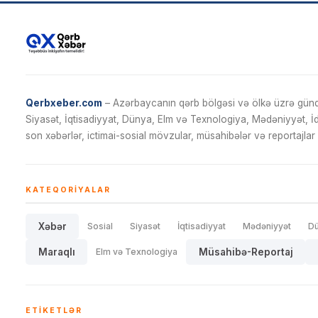
Qerbxeber.com
– Azərbaycanın qərb bölgəsi və ölkə üzrə gündə
Siyasət, İqtisadiyyat, Dünya, Elm və Texnologiya, Mədəniyyət, 
son xəbərlər, ictimai-sosial mövzular, müsahibələr və reportajlar 
KATEQORIYALAR
Xəbər
Sosial
Siyasət
İqtisadiyyat
Mədəniyyət
D
Maraqlı
Elm və Texnologiya
Müsahibə-Reportaj
ETIKETLƏR