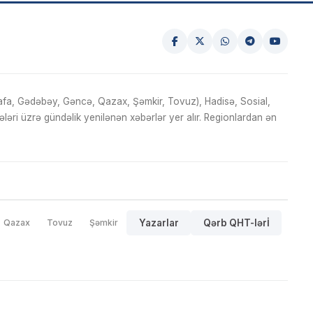
fa, Gədəbəy, Gəncə, Qazax, Şəmkir, Tovuz), Hadisə, Sosial,
ri üzrə gündəlik yenilənən xəbərlər yer alır. Regionlardan ən
Qazax
Tovuz
Şəmkir
Yazarlar
Qərb QHT-lərİ