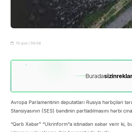
15 iyun / 09:08
Burada
sizin
rekla
Avropa Parlamentinin deputatları Rusiya hərbçiləri t
Stansiyasının (SES) bəndinin partladılmasını hərbi cina
“Qərb Xəbər” “Ukrinform”a istinadən xəbər verir ki, 