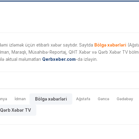
mi izləmək üçün etibarlı xəbər saytıdır. Saytda
Bölgə xəbərləri
(Ağsta
İdman, Maraqlı, Müsahibə-Reportaj, QHT Xəbər və Qərb Xəbər TV bölmələ
ilə aktual məlumatları
Qerbxeber.com
-da izləyin.
ünya
İdman
Bölgə xəbərləri
Ağstafa
Gəncə
Gədəbəy
Qərb Xəbər TV