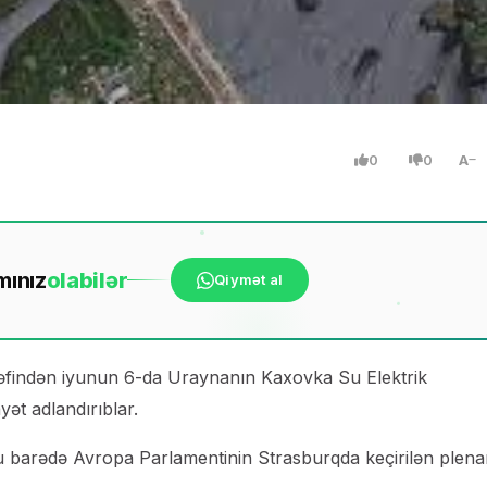
0
0
A
mınız
ola
bilər
Qiymət al
ərəfindən iyunun 6-da Uraynanın Kaxovka Su Elektrik
yət adlandırıblar.
bu barədə Avropa Parlamentinin Strasburqda keçirilən plena