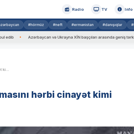
Radio
TV
Info
azərbaycan
#hörmüz
#neft
#ermənistan
#danışıqlar
#
Azərbaycan və Ukrayna XİN başçıları arasında geniş tərkibdə görü
AP: Kaxovka SES-in dağıdılmasını hərbi cinayət kimi tanıyıb
masını hərbi cinayət kimi