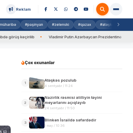
Reklam
müharibə
#paşinyan
#zelenski
#qazax
#atəşkəs
#isra
ş keçirilib
Vladimir Putin Azərbaycan Prezidentinə zəng edib
Çox oxunanlar
Atəşkəs pozulub
1
4 sentyabr / 11:24
Nazirlik rəsmisi əlilliyin təyini
meyarlarını açıqlayıb
2
24 sentyabr / 11:50
Blinken İsraildə səfərdədir
3
1 may / 10:36