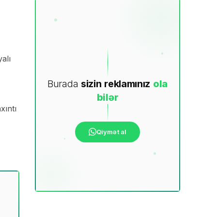
alı
Burada
sizin
reklamınız
ola
bilər
xıntı
Qiymət al