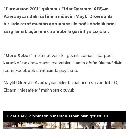
“Eurovision 2011” qalibimiz Eldar Qasımov ABŞ-ın
Azərbaycandakı səfirinin müavini Maykl Dikersonla
birlikdə ətraf mühitin qorunması ilə bağlı öhdəliklərini
sərgiləmək üçün elektromobillə gəzintiyə çıxıblar.
“Qərb Xəbər”
məlumat verir ki, gəzinti zamanı “Carpool
karaoke” tərzində mahnı oxuyublar. Həmin görüntülər səfirliyin
rəsmi Facebook səhifəsində paylaşılıb.
Maykl Dikerson Azərbaycan dilində mahnı da səsləndirib. O,
Eldarın “Məsafələr” mahnısını oxuyub.