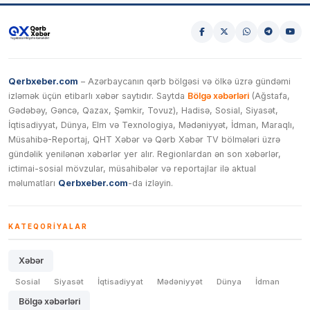
Qerbxeber.com
– Azərbaycanın qərb bölgəsi və ölkə üzrə gündəmi
izləmək üçün etibarlı xəbər saytıdır. Saytda
Bölgə xəbərləri
(Ağstafa,
Gədəbəy, Gəncə, Qazax, Şəmkir, Tovuz), Hadisə, Sosial, Siyasət,
İqtisadiyyat, Dünya, Elm və Texnologiya, Mədəniyyət, İdman, Maraqlı,
Müsahibə-Reportaj, QHT Xəbər və Qərb Xəbər TV bölmələri üzrə
gündəlik yenilənən xəbərlər yer alır. Regionlardan ən son xəbərlər,
ictimai-sosial mövzular, müsahibələr və reportajlar ilə aktual
məlumatları
Qerbxeber.com
-da izləyin.
KATEQORIYALAR
Xəbər
Sosial
Siyasət
İqtisadiyyat
Mədəniyyət
Dünya
İdman
Bölgə xəbərləri