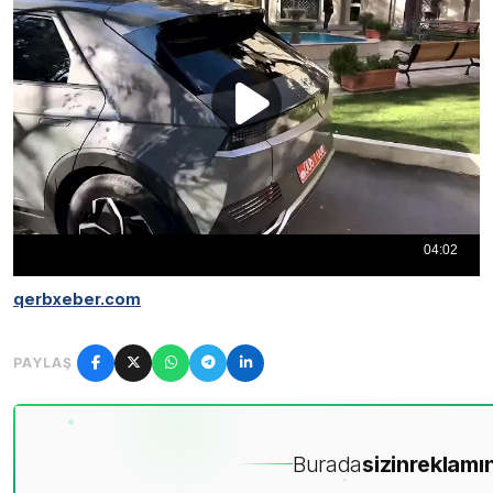
qerbxeber.com
PAYLAŞ
Burada
sizin
reklamın