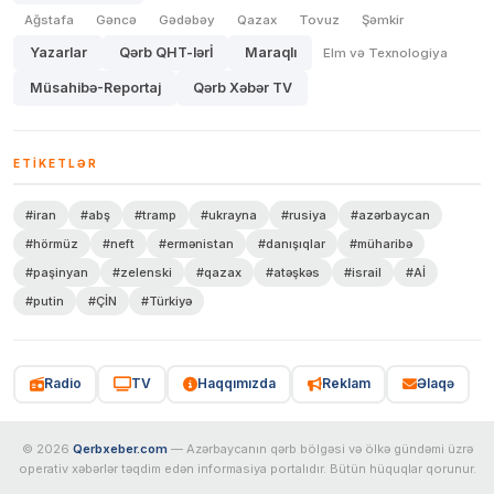
Ağstafa
Gəncə
Gədəbəy
Qazax
Tovuz
Şəmkir
Yazarlar
Qərb QHT-lərİ
Maraqlı
Elm və Texnologiya
Müsahibə-Reportaj
Qərb Xəbər TV
ETIKETLƏR
#iran
#abş
#tramp
#ukrayna
#rusiya
#azərbaycan
#hörmüz
#neft
#ermənistan
#danışıqlar
#müharibə
#paşinyan
#zelenski
#qazax
#atəşkəs
#israil
#Aİ
#putin
#ÇİN
#Türkiyə
Radio
TV
Haqqımızda
Reklam
Əlaqə
© 2026
Qerbxeber.com
— Azərbaycanın qərb bölgəsi və ölkə gündəmi üzrə
operativ xəbərlər təqdim edən informasiya portalıdır. Bütün hüquqlar qorunur.