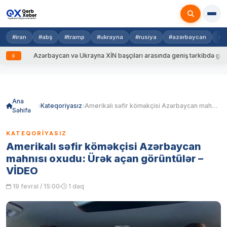
#iran
#abş
#tramp
#ukrayna
#rusiya
#azərbaycan
#h
Azərbaycan və Ukrayna XİN başçıları arasında geniş tərkibdə görüş keçi
Skip
to
content
Ana
Kateqoriyasız
Amerikalı səfir köməkçisi Azərbaycan mahnısı oxudu: Ürək açan görüntülər – VİDEO
Səhifə
KATEQORIYASIZ
Amerikalı səfir köməkçisi Azərbaycan
mahnısı oxudu: Ürək açan görüntülər –
VİDEO
19 fevral / 15:00
1 dəq