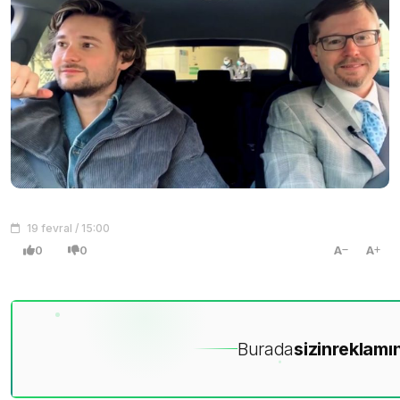
19 fevral / 15:00
0
0
A
A
Burada
sizin
reklamın