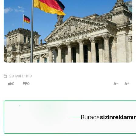
28 iyul / 11:18
0
0
A
A
Burada
sizin
reklamın