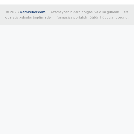
© 2026
Qerbxeber.com
— Azərbaycanın qərb bölgəsi və ölkə gündəmi üzrə
operativ xəbərlər təqdim edən informasiya portalıdır. Bütün hüquqlar qorunur.