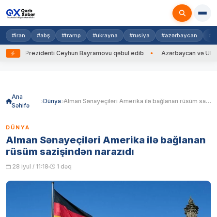
#iran
#abş
#tramp
#ukrayna
#rusiya
#azərbaycan
#h
ayna Prezidenti Ceyhun Bayramovu qəbul edib
Azərbaycan və Ukrayna X
Skip
to
content
Ana
Dünya
Alman Sənayeçiləri Amerika ilə bağlanan rüsüm sazişindən narazıdı
Səhifə
DÜNYA
Alman Sənayeçiləri Amerika ilə bağlanan
rüsüm sazişindən narazıdı
28 iyul / 11:18
1 dəq