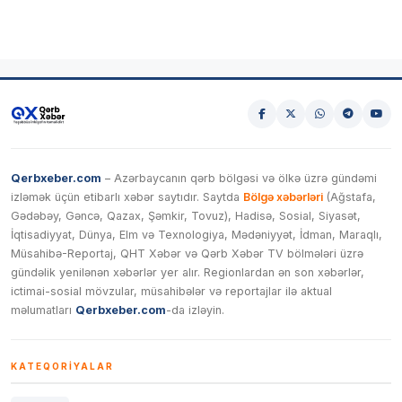
Qerbxeber.com
– Azərbaycanın qərb bölgəsi və ölkə üzrə gündəmi
izləmək üçün etibarlı xəbər saytıdır. Saytda
Bölgə xəbərləri
(Ağstafa,
Gədəbəy, Gəncə, Qazax, Şəmkir, Tovuz), Hadisə, Sosial, Siyasət,
İqtisadiyyat, Dünya, Elm və Texnologiya, Mədəniyyət, İdman, Maraqlı,
Müsahibə-Reportaj, QHT Xəbər və Qərb Xəbər TV bölmələri üzrə
gündəlik yenilənən xəbərlər yer alır. Regionlardan ən son xəbərlər,
ictimai-sosial mövzular, müsahibələr və reportajlar ilə aktual
məlumatları
Qerbxeber.com
-da izləyin.
KATEQORIYALAR