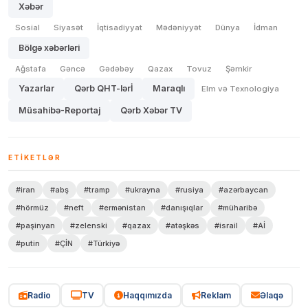
Xəbər
Sosial
Siyasət
İqtisadiyyat
Mədəniyyət
Dünya
İdman
Bölgə xəbərləri
Ağstafa
Gəncə
Gədəbəy
Qazax
Tovuz
Şəmkir
Yazarlar
Qərb QHT-lərİ
Maraqlı
Elm və Texnologiya
Müsahibə-Reportaj
Qərb Xəbər TV
ETIKETLƏR
#iran
#abş
#tramp
#ukrayna
#rusiya
#azərbaycan
#hörmüz
#neft
#ermənistan
#danışıqlar
#müharibə
#paşinyan
#zelenski
#qazax
#atəşkəs
#israil
#Aİ
#putin
#ÇİN
#Türkiyə
Radio
TV
Haqqımızda
Reklam
Əlaqə