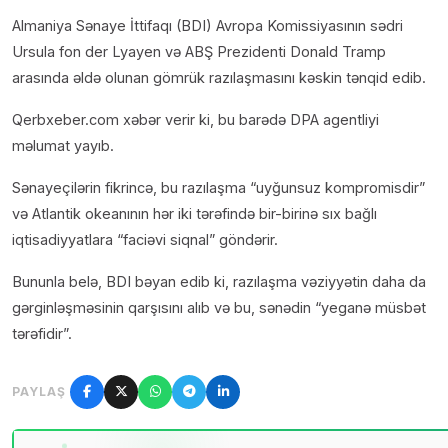
Almaniya Sənaye İttifaqı (BDI) Avropa Komissiyasının sədri
Ursula fon der Lyayen və ABŞ Prezidenti Donald Tramp
arasında əldə olunan gömrük razılaşmasını kəskin tənqid edib.
Qerbxeber.com xəbər verir ki, bu barədə DPA agentliyi
məlumat yayıb.
Sənayeçilərin fikrincə, bu razılaşma “uyğunsuz kompromisdir”
və Atlantik okeanının hər iki tərəfində bir-birinə sıx bağlı
iqtisadiyyatlara “faciəvi siqnal” göndərir.
Bununla belə, BDI bəyan edib ki, razılaşma vəziyyətin daha da
gərginləşməsinin qarşısını alıb və bu, sənədin “yeganə müsbət
tərəfidir”.
PAYLAŞ