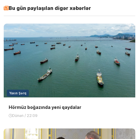
Bu gün paylaşılan digər xəbərlər
Yaxın Şərq
Hörmüz boğazında yeni qaydalar
Dünən / 22:09