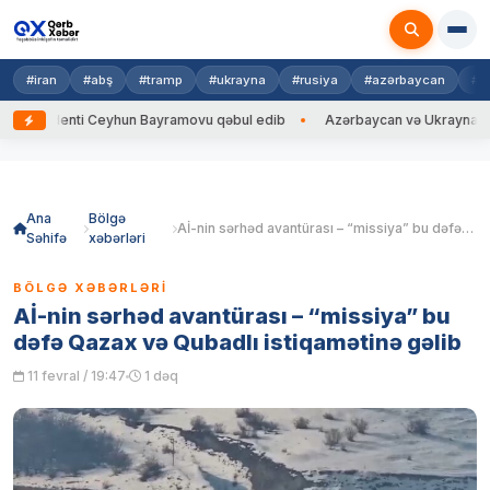
#iran
#abş
#tramp
#ukrayna
#rusiya
#azərbaycan
#h
denti Ceyhun Bayramovu qəbul edib
Azərbaycan və Ukrayna XİN başçılar
Skip
to
content
Ana
Bölgə
Aİ-nin sərhəd avantürası – “missiya” bu dəfə Qazax və Qubadlı istiqamətinə gəlib
Səhifə
xəbərləri
BÖLGƏ XƏBƏRLƏRI
Aİ-nin sərhəd avantürası – “missiya” bu
dəfə Qazax və Qubadlı istiqamətinə gəlib
11 fevral / 19:47
1 dəq