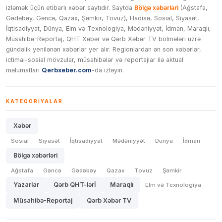
izləmək üçün etibarlı xəbər saytıdır. Saytda
Bölgə xəbərləri
(Ağstafa,
Gədəbəy, Gəncə, Qazax, Şəmkir, Tovuz), Hadisə, Sosial, Siyasət,
İqtisadiyyat, Dünya, Elm və Texnologiya, Mədəniyyət, İdman, Maraqlı,
Müsahibə-Reportaj, QHT Xəbər və Qərb Xəbər TV bölmələri üzrə
gündəlik yenilənən xəbərlər yer alır. Regionlardan ən son xəbərlər,
ictimai-sosial mövzular, müsahibələr və reportajlar ilə aktual
məlumatları
Qerbxeber.com
-da izləyin.
KATEQORIYALAR
Xəbər
Sosial
Siyasət
İqtisadiyyat
Mədəniyyət
Dünya
İdman
Bölgə xəbərləri
Ağstafa
Gəncə
Gədəbəy
Qazax
Tovuz
Şəmkir
Yazarlar
Qərb QHT-lərİ
Maraqlı
Elm və Texnologiya
Müsahibə-Reportaj
Qərb Xəbər TV