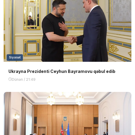
Siyasət
Ukrayna Prezidenti Ceyhun Bayramovu qəbul edib
Dünən / 21:49