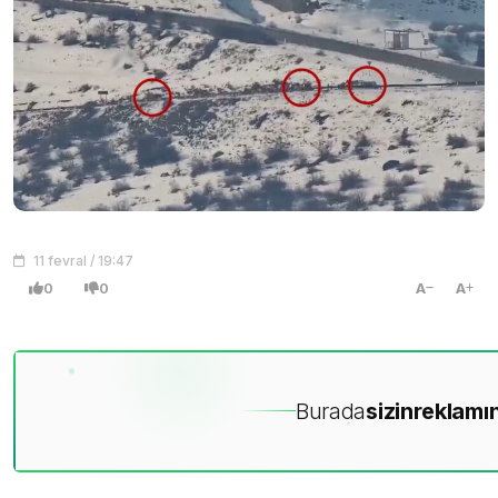
11 fevral / 19:47
0
0
A
A
Burada
sizin
reklamın