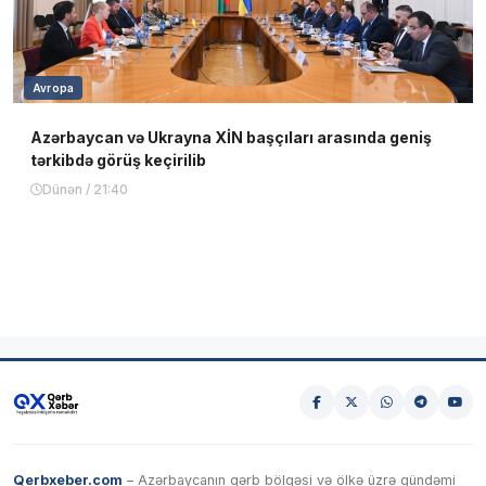
Avropa
Azərbaycan və Ukrayna XİN başçıları arasında geniş
tərkibdə görüş keçirilib
Dünən / 21:40
Qerbxeber.com
– Azərbaycanın qərb bölgəsi və ölkə üzrə gündəmi