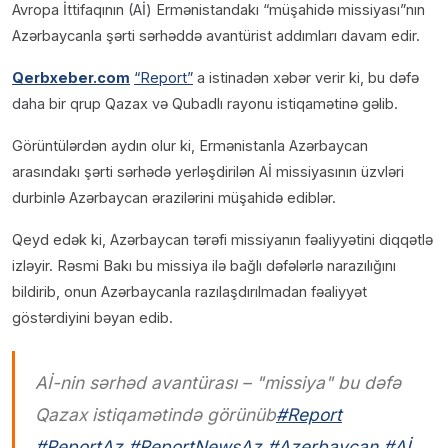
Avropa İttifaqının (Aİ) Ermənistandakı “müşahidə missiyası”nın
Azərbaycanla şərti sərhəddə avantürist addımları davam edir.
Qerbxeber.com
“Report”
a istinadən xəbər verir ki, bu dəfə
daha bir qrup Qazax və Qubadlı rayonu istiqamətinə gəlib.
Görüntülərdən aydın olur ki, Ermənistanla Azərbaycan
arasındakı şərti sərhədə yerləşdirilən Aİ missiyasının üzvləri
durbinlə Azərbaycan ərazilərini müşahidə ediblər.
Qeyd edək ki, Azərbaycan tərəfi missiyanın fəaliyyətini diqqətlə
izləyir. Rəsmi Bakı bu missiya ilə bağlı dəfələrlə narazılığını
bildirib, onun Azərbaycanla razılaşdırılmadan fəaliyyət
göstərdiyini bəyan edib.
Aİ-nin sərhəd avantürası – "missiya" bu dəfə
Qazax istiqamətində görünüb
#Report
#ReportAz
#ReportNewsAz
#Azerbaycan
#Aİ