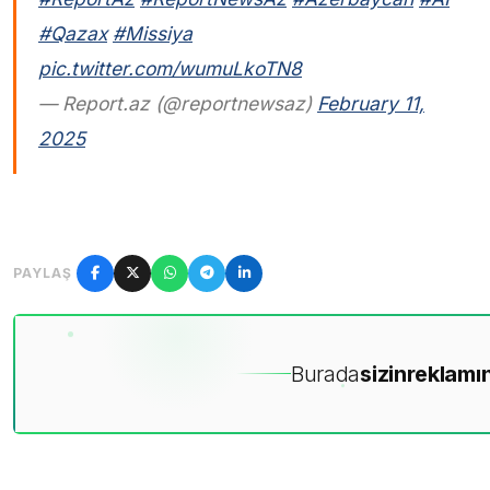
#Qazax
#Missiya
pic.twitter.com/wumuLkoTN8
— Report.az (@reportnewsaz)
February 11,
2025
PAYLAŞ
Burada
sizin
reklamın