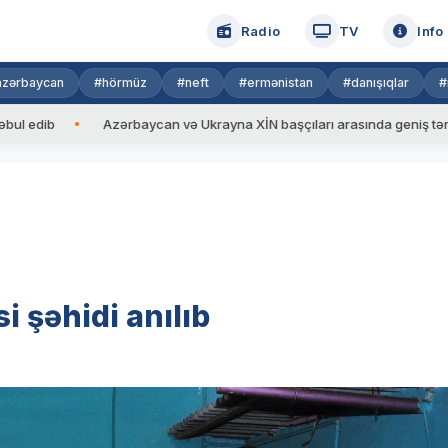
Radio
TV
Info
azərbaycan
#hörmüz
#neft
#ermənistan
#danışıqlar
#
Azərbaycan və Ukrayna XİN başçıları arasında geniş tərkibdə gör
 şəhidi anılıb