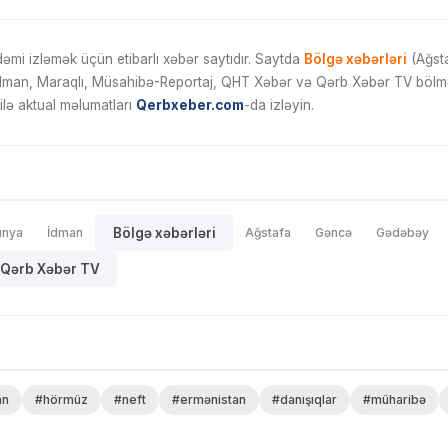
mi izləmək üçün etibarlı xəbər saytıdır. Saytda
Bölgə xəbərləri
(Ağsta
İdman, Maraqlı, Müsahibə-Reportaj, QHT Xəbər və Qərb Xəbər TV bölmələ
ilə aktual məlumatları
Qerbxeber.com
-da izləyin.
ünya
İdman
Bölgə xəbərləri
Ağstafa
Gəncə
Gədəbəy
Qərb Xəbər TV
an
#hörmüz
#neft
#ermənistan
#danışıqlar
#müharibə