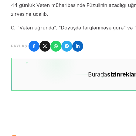
44 günlük Vətən müharibəsində Füzulinin azadlığı uğru
zirvəsinə ucalıb.
O, “Vətən uğrunda”, “Döyüşdə fərqlənməyə görə” və “Fü
PAYLAŞ
Burada
sizin
rekla