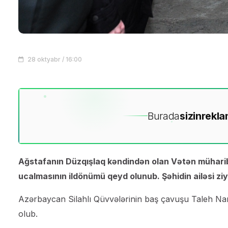
28 oktyabr / 16:00
Burada
sizin
rekla
Ağstafanın Düzqışlaq kəndindən olan Vətən müharib
ucalmasının ildönümü qeyd olunub. Şəhidin ailəsi ziya
Azərbaycan Silahlı Qüvvələrinin baş çavuşu Taleh Na
olub.