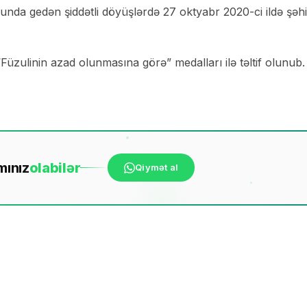
nda gedən şiddətli döyüşlərdə 27 oktyabr 2020-ci ildə şəhi
zulinin azad olunmasına görə” medalları ilə təltif olunub.
mınız
ola
bilər
Qiymət al