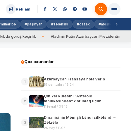
Reklam
müharibə
#paşinyan
#zelenski
#qazax
#atəşkəs
#isra
üş keçirilib
Vladimir Putin Azərbaycan Prezidentinə zəng edib
Çox oxunanlar
Azərbaycan Fransaya nota verib
1
19 sentyabr / 16:24
Çin Yer kürəsini “Asteroid
təhlükəsindən” qorumaq üçün
2
mütəxəssis qrupu yaradır
11 fevral / 09:13
Dmanisinin Məmişli kəndi silkələndi –
Zəlzələ
3
25 may / 11:03