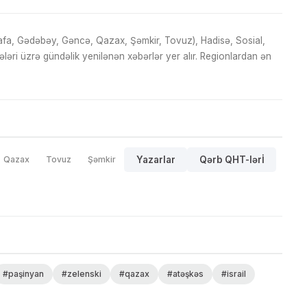
fa, Gədəbəy, Gəncə, Qazax, Şəmkir, Tovuz), Hadisə, Sosial,
ri üzrə gündəlik yenilənən xəbərlər yer alır. Regionlardan ən
Qazax
Tovuz
Şəmkir
Yazarlar
Qərb QHT-lərİ
#paşinyan
#zelenski
#qazax
#atəşkəs
#israil