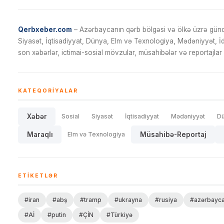
Qerbxeber.com
– Azərbaycanın qərb bölgəsi və ölkə üzrə gündə
Siyasət, İqtisadiyyat, Dünya, Elm və Texnologiya, Mədəniyyət, 
son xəbərlər, ictimai-sosial mövzular, müsahibələr və reportajlar 
KATEQORIYALAR
Xəbər
Sosial
Siyasət
İqtisadiyyat
Mədəniyyət
D
Maraqlı
Elm və Texnologiya
Müsahibə-Reportaj
ETIKETLƏR
#iran
#abş
#tramp
#ukrayna
#rusiya
#azərbayc
#Aİ
#putin
#ÇİN
#Türkiyə