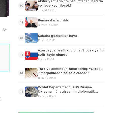
Abituriyentlərin növbəti imtahanı harada
və necə keçiriləcək?
10
31 mart / 10:16
Pensiyalar artırılıb
11
6 fevral / 17:02
A
Sabaha gözlənilən hava
12
12 iyul / 13:41
Azərbaycan əsilli diplomat Slovakiyanın
səfiri təyin olundu
13
1 iyul / 12:34
Türkiyə alimindən xəbərdarlıq: “Ölkədə
7 maqnitudada zəlzələ olacaq”
14
11 mart / 09:11
Dövlət Departamenti: ABŞ Rusiya-
Ukrayna münaqişəsinin diplomatik
15
həllində maraqlıdır
18 iyul / 11:49
n