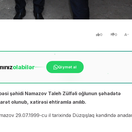
0
0
A
mınız
ola
bilər
Qiymət al
əsi şəhidi Namazov Taleh Zülfəli oğlunun şəhadətə
rət olunub, xatirəsi ehtiramla anılıb.
mazov 29.07.1999-cu il tarixində Düzqışlaq kəndində anada