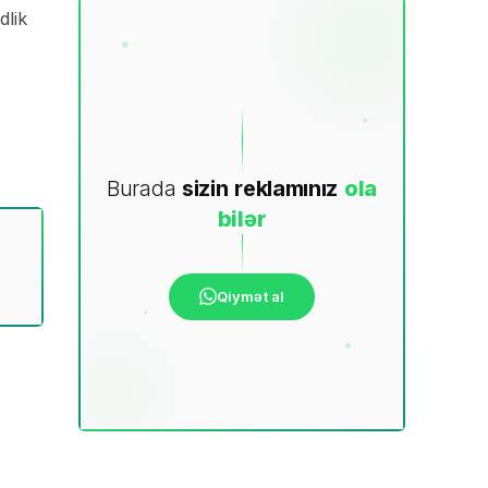
dlik
Burada
sizin
reklamınız
ola
bilər
Qiymət al