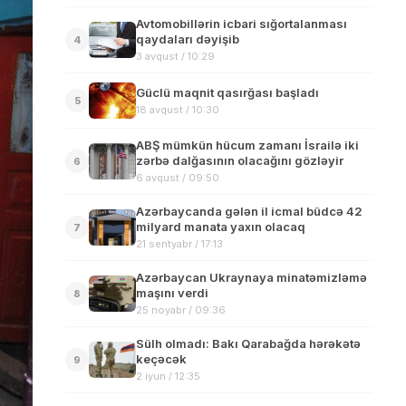
Avtomobillərin icbari sığortalanması
qaydaları dəyişib
4
3 avqust / 10:29
Güclü maqnit qasırğası başladı
5
18 avqust / 10:30
ABŞ mümkün hücum zamanı İsrailə iki
zərbə dalğasının olacağını gözləyir
6
6 avqust / 09:50
Azərbaycanda gələn il icmal büdcə 42
milyard manata yaxın olacaq
7
21 sentyabr / 17:13
Azərbaycan Ukraynaya minatəmizləmə
maşını verdi
8
25 noyabr / 09:36
Sülh olmadı: Bakı Qarabağda hərəkətə
keçəcək
9
2 iyun / 12:35