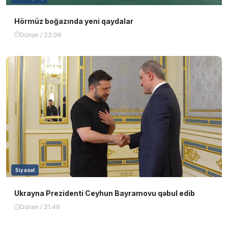
Hörmüz boğazında yeni qaydalar
Dünən / 22:09
Siyasət
Ukrayna Prezidenti Ceyhun Bayramovu qəbul edib
Dünən / 21:49