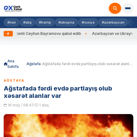
#iran
#abş
#tramp
#ukrayna
#rusiya
#azərbaycan
#h
identi Ceyhun Bayramovu qəbul edib
Azərbaycan və Ukrayna XİN başçıla
Skip
to
content
Ana
Ağstafa
Ağstafada fərdi evdə partlayış olub xəsarət alanlar var
Səhifə
AĞSTAFA
Ağstafada fərdi evdə partlayış olub
xəsarət alanlar var
16 may / 08:47
1 dəq