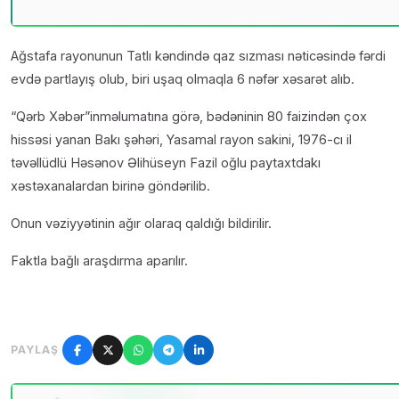
Ağstafa rayonunun Tatlı kəndində qaz sızması nəticəsində fərdi
evdə partlayış olub, biri uşaq olmaqla 6 nəfər xəsarət alıb.
“Qərb Xəbər”inməlumatına görə, bədəninin 80 faizindən çox
hissəsi yanan Bakı şəhəri, Yasamal rayon sakini, 1976-cı il
təvəllüdlü Həsənov Əlihüseyn Fazil oğlu paytaxtdakı
xəstəxanalardan birinə göndərilib.
Onun vəziyyətinin ağır olaraq qaldığı bildirilir.
Faktla bağlı araşdırma aparılır.
PAYLAŞ