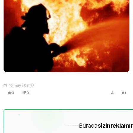
16 may / 08:47
0
0
A
A
Burada
sizin
reklamın