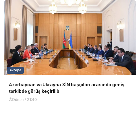
Avropa
Azərbaycan və Ukrayna XİN başçıları arasında geniş
tərkibdə görüş keçirilib
Dünən / 21:40