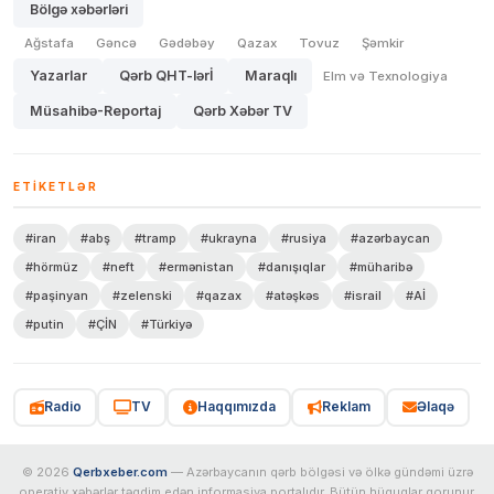
Bölgə xəbərləri
Ağstafa
Gəncə
Gədəbəy
Qazax
Tovuz
Şəmkir
Yazarlar
Qərb QHT-lərİ
Maraqlı
Elm və Texnologiya
Müsahibə-Reportaj
Qərb Xəbər TV
ETIKETLƏR
#iran
#abş
#tramp
#ukrayna
#rusiya
#azərbaycan
#hörmüz
#neft
#ermənistan
#danışıqlar
#müharibə
#paşinyan
#zelenski
#qazax
#atəşkəs
#israil
#Aİ
#putin
#ÇİN
#Türkiyə
Radio
TV
Haqqımızda
Reklam
Əlaqə
© 2026
Qerbxeber.com
— Azərbaycanın qərb bölgəsi və ölkə gündəmi üzrə
operativ xəbərlər təqdim edən informasiya portalıdır. Bütün hüquqlar qorunur.