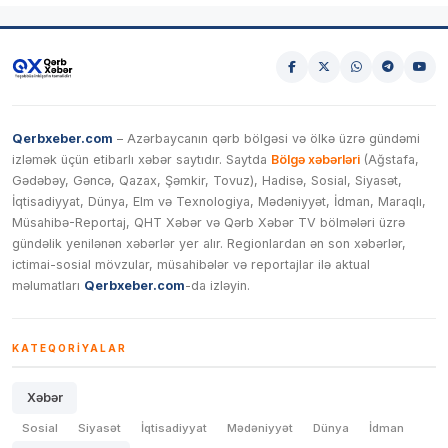
Qerbxeber.com
– Azərbaycanın qərb bölgəsi və ölkə üzrə gündəmi
izləmək üçün etibarlı xəbər saytıdır. Saytda
Bölgə xəbərləri
(Ağstafa,
Gədəbəy, Gəncə, Qazax, Şəmkir, Tovuz), Hadisə, Sosial, Siyasət,
İqtisadiyyat, Dünya, Elm və Texnologiya, Mədəniyyət, İdman, Maraqlı,
Müsahibə-Reportaj, QHT Xəbər və Qərb Xəbər TV bölmələri üzrə
gündəlik yenilənən xəbərlər yer alır. Regionlardan ən son xəbərlər,
ictimai-sosial mövzular, müsahibələr və reportajlar ilə aktual
məlumatları
Qerbxeber.com
-da izləyin.
KATEQORIYALAR
Xəbər
Sosial
Siyasət
İqtisadiyyat
Mədəniyyət
Dünya
İdman