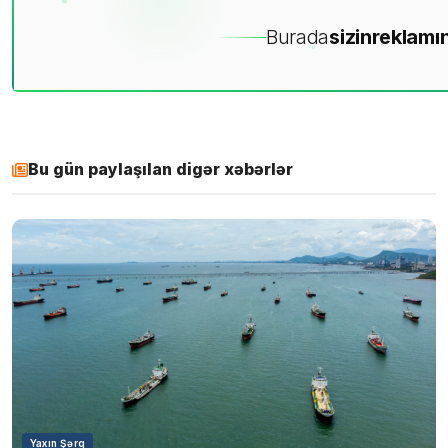
Burada
sizin
reklamın
Bu gün paylaşılan digər xəbərlər
Yaxın Şərq