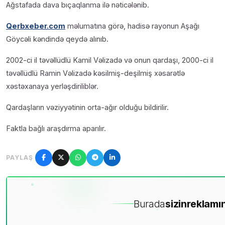
Ağstafada dava bıçaqlanma ilə nəticələnib.
Qerbxeber.com
məlumatına görə, hadisə rayonun Aşağı
Göycəli kəndində qeydə alınıb.
2002-ci il təvəllüdlü Kamil Vəlizadə və onun qardaşı, 2000-ci il
təvəllüdlü Ramin Vəlizadə kəsilmiş-deşilmiş xəsarətlə
xəstəxanaya yerləşdiriliblər.
Qardaşların vəziyyətinin orta-ağır olduğu bildirilir.
Faktla bağlı araşdırma aparılır.
PAYLAŞ
Burada
sizin
reklamın