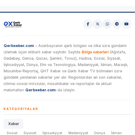
Qerbxeber.com
– Azərbaycanın qərb bölgəsi və ölkə üzrə gündəmi
izləmək üçün etibarlı xəbər saytıdır. Saytda
Bölgə xəbərləri
(Ağstafa,
Gədəbəy, Gəncə, Qazax, Şəmkir, Tovuz), Hadisə, Sosial, Siyasət,
İqtisadiyyat, Dünya, Elm və Texnologiya, Mədəniyyət, İdman, Maraqlı,
Müsahibə-Reportaj, QHT Xəbər və Qərb Xəbər TV bölmələri üzrə
gündəlik yenilənən xəbərlər yer alır. Regionlardan ən son xəbərlər,
ictimai-sosial mövzular, müsahibələr və reportajlar ilə aktual
məlumatları
Qerbxeber.com
-da izləyin.
KATEQORIYALAR
Xəbər
Sosial
Siyasət
İqtisadiyyat
Mədəniyyət
Dünya
İdman