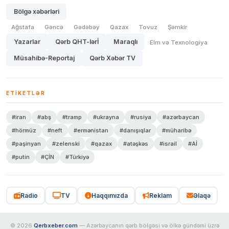
Bölgə xəbərləri
Ağstafa
Gəncə
Gədəbəy
Qazax
Tovuz
Şəmkir
Yazarlar
Qərb QHT-lərİ
Maraqlı
Elm və Texnologiya
Müsahibə-Reportaj
Qərb Xəbər TV
ETIKETLƏR
#iran
#abş
#tramp
#ukrayna
#rusiya
#azərbaycan
#hörmüz
#neft
#ermənistan
#danışıqlar
#müharibə
#paşinyan
#zelenski
#qazax
#atəşkəs
#israil
#Aİ
#putin
#ÇİN
#Türkiyə
Radio
TV
Haqqımızda
Reklam
Əlaqə
© 2026
Qerbxeber.com
— Azərbaycanın qərb bölgəsi və ölkə gündəmi üzrə