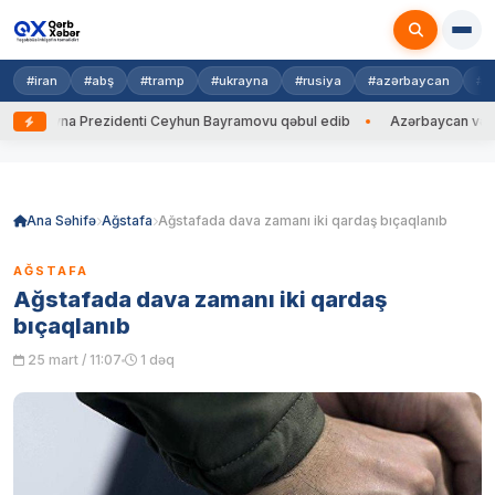
#iran
#abş
#tramp
#ukrayna
#rusiya
#azərbaycan
#h
Ukrayna Prezidenti Ceyhun Bayramovu qəbul edib
Azərbaycan və Ukrayn
Skip
to
content
Ana Səhifə
Ağstafa
Ağstafada dava zamanı iki qardaş bıçaqlanıb
AĞSTAFA
Ağstafada dava zamanı iki qardaş
bıçaqlanıb
25 mart / 11:07
1 dəq