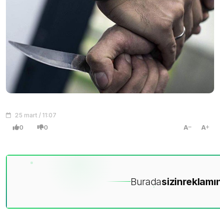
25 mart / 11:07
0
0
A
A
Burada
sizin
reklamın