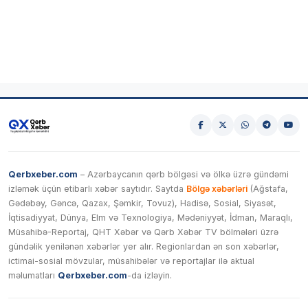
Qerbxeber.com
– Azərbaycanın qərb bölgəsi və ölkə üzrə gündəmi
izləmək üçün etibarlı xəbər saytıdır. Saytda
Bölgə xəbərləri
(Ağstafa,
Gədəbəy, Gəncə, Qazax, Şəmkir, Tovuz), Hadisə, Sosial, Siyasət,
İqtisadiyyat, Dünya, Elm və Texnologiya, Mədəniyyət, İdman, Maraqlı,
Müsahibə-Reportaj, QHT Xəbər və Qərb Xəbər TV bölmələri üzrə
gündəlik yenilənən xəbərlər yer alır. Regionlardan ən son xəbərlər,
ictimai-sosial mövzular, müsahibələr və reportajlar ilə aktual
məlumatları
Qerbxeber.com
-da izləyin.