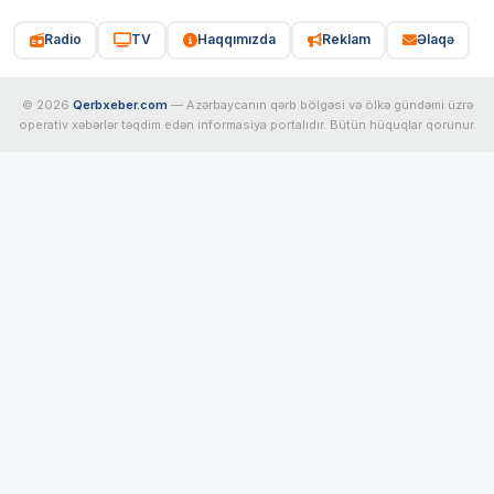
Radio
TV
Haqqımızda
Reklam
Əlaqə
© 2026
Qerbxeber.com
— Azərbaycanın qərb bölgəsi və ölkə gündəmi üzrə
operativ xəbərlər təqdim edən informasiya portalıdır. Bütün hüquqlar qorunur.