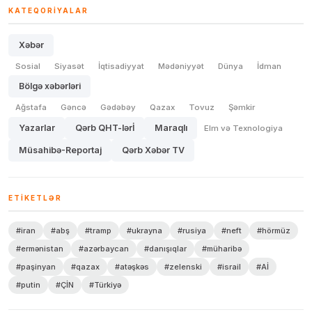
KATEQORIYALAR
Xəbər
Sosial
Siyasət
İqtisadiyyat
Mədəniyyət
Dünya
İdman
Bölgə xəbərləri
Ağstafa
Gəncə
Gədəbəy
Qazax
Tovuz
Şəmkir
Yazarlar
Qərb QHT-lərİ
Maraqlı
Elm və Texnologiya
Müsahibə-Reportaj
Qərb Xəbər TV
ETIKETLƏR
#iran
#abş
#tramp
#ukrayna
#rusiya
#neft
#hörmüz
#ermənistan
#azərbaycan
#danışıqlar
#müharibə
#paşinyan
#qazax
#atəşkəs
#zelenski
#israil
#Aİ
#putin
#ÇİN
#Türkiyə