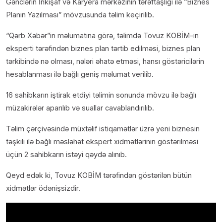
Gənclərin İnkişaf və Karyera mərkəzinin tərəftaşlığı ilə “Biznes
Planın Yazılması” mövzusunda təlim keçirilib.
“Qərb Xəbər”in məlumatına görə, təlimdə Tovuz KOBİM-in
eksperti tərəfindən biznes plan tərtib edilməsi, biznes plan
tərkibində nə olması, nələri əhatə etməsi, hansı göstəricilərin
hesablanması ilə bağlı geniş məlumat verilib.
16 sahibkarın iştirak etdiyi təlimin sonunda mövzu ilə bağlı
müzakirələr aparılıb və suallar cavablandırılıb.
Təlim çərçivəsində müxtəlif istiqamətlər üzrə yeni biznesin
təşkili ilə bağlı məsləhət ekspert xidmətlərinin göstərilməsi
üçün 2 sahibkarın istəyi qəydə alınıb.
Qeyd edək ki, Tovuz KOBİM tərəfindən göstərilən bütün
xidmətlər ödənişsizdir.