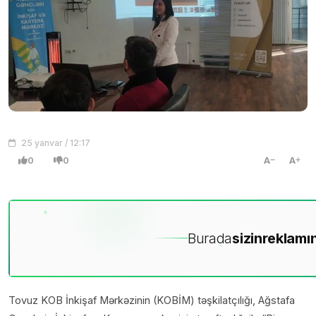
25 yanvar / 12:17
0
0
A
A
Burada
sizin
reklamın
Tovuz KOB İnkişaf Mərkəzinin (KOBİM) təşkilatçılığı, Ağstafa